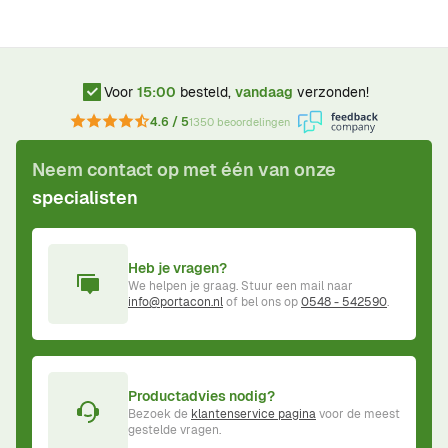
Voor
15:00
besteld,
vandaag
verzonden!
4.6 / 5
1350 beoordelingen
Neem contact op met één van onze
specialisten
Heb je vragen?
We helpen je graag. Stuur een mail naar
info@portacon.nl
of bel ons op
0548 - 542590
.
Productadvies nodig?
Bezoek de
klantenservice pagina
voor de meest
gestelde vragen.