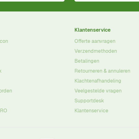
Klantenservice
acon
Offerte aanvragen
Verzendmethoden
Betalingen
k
Retourneren & annuleren
Klachtenafhandeling
orden
Veelgestelde vragen
Supportdesk
PRO
Klantenservice