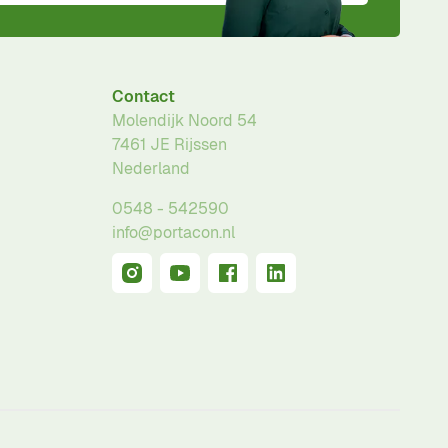
Contact
Molendijk Noord 54
7461 JE
Rijssen
Nederland
0548 - 542590
info@portacon.nl