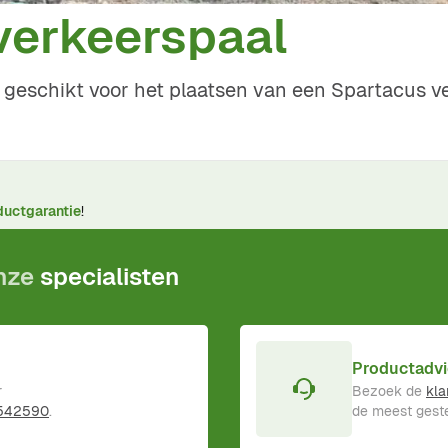
verkeerspaal
 geschikt voor het plaatsen van een Spartacus v
ductgarantie
!
onze
specialisten
Productadvi
r
Bezoek de
kla
 542590
.
de meest geste