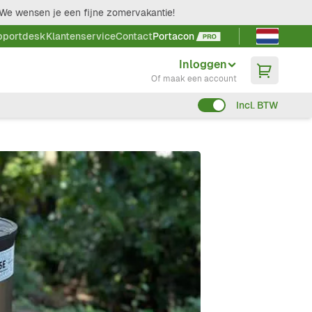
We wensen je een fijne zomervakantie!
Taal kieze
pportdesk
Klantenservice
Contact
Portacon
Inloggen
Of maak een account
Incl. BTW