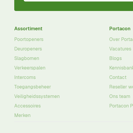
Assortiment
Portacon
Poortopeners
Over Port
Deuropeners
Vacatures
Slagbomen
Blogs
Verkeerspalen
Kennisban
Intercoms
Contact
Toegangsbeheer
Reseller w
Veiligheidssystemen
Ons team
Accessoires
Portacon 
Merken