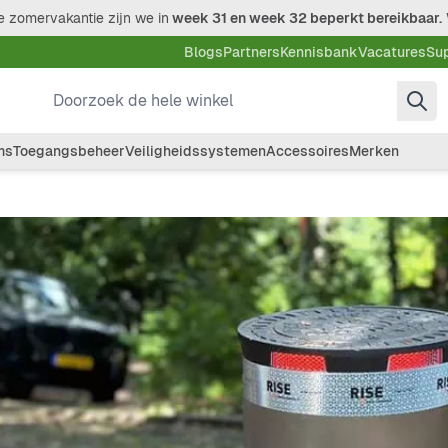
 zomervakantie zijn we in
week 31 en week 32 beperkt bereikbaar.
Blogs
Partners
Kennisbank
Vacatures
Su
Doorzoek de hele winkel
ms
Toegangsbeheer
Veiligheidssystemen
Accessoires
Merken