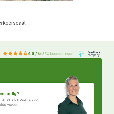
erkeerspaal.
4.6 / 5
1350 beoordelingen
es nodig?
ntenservice pagina
voor
lde vragen.