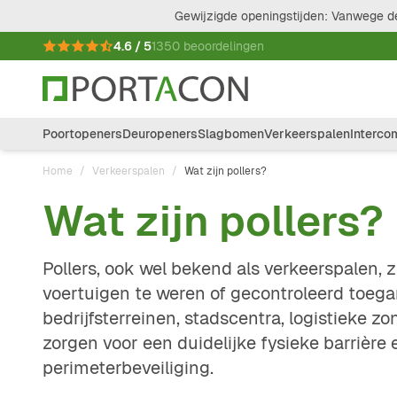
Ga naar de inhoud
Gewijzigde openingstijden: Vanwege de
4.6 / 5
1350 beoordelingen
Poortopeners
Deuropeners
Slagbomen
Verkeerspalen
Interco
Home
/
Verkeerspalen
/
Wat zijn pollers?
Wat zijn pollers?
Pollers, ook wel bekend als verkeerspalen, 
voertuigen te weren of gecontroleerd toegan
bedrijfsterreinen, stadscentra, logistieke zo
zorgen voor een duidelijke fysieke barrière 
perimeterbeveiliging.