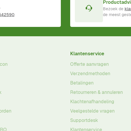
Productadvi
r
Bezoek de
kla
 542590
.
de meest geste
Klantenservice
acon
Offerte aanvragen
Verzendmethoden
Betalingen
k
Retourneren & annuleren
Klachtenafhandeling
orden
Veelgestelde vragen
Supportdesk
PRO
Klantenservice