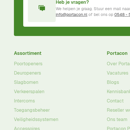
Heb je vragen?
We helpen je graag. Stuur een mail naa
info@portacon.nl
of bel ons op
0548 -
Assortiment
Portacon
Poortopeners
Over Port
Deuropeners
Vacatures
Slagbomen
Blogs
Verkeerspalen
Kennisban
Intercoms
Contact
Toegangsbeheer
Reseller w
Veiligheidssystemen
Ons team
Accessoires
Portacon 