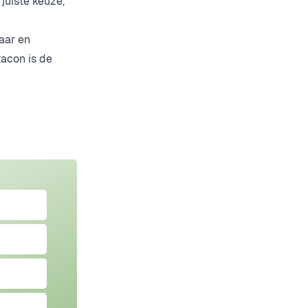
juiste keuze,
aar en
tacon is de