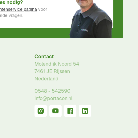
es nodig?
ntenservice pagina
voor
lde vragen.
Contact
Molendijk Noord 54
7461 JE
Rijssen
Nederland
0548 - 542590
info@portacon.nl