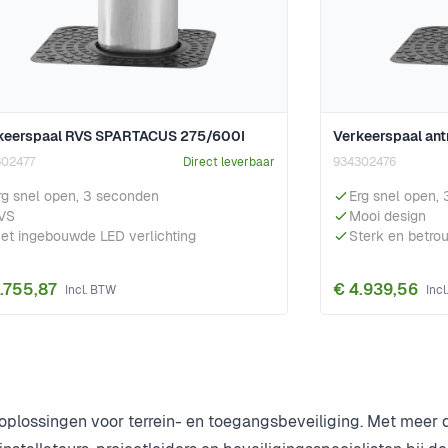
keerspaal RVS SPARTACUS 275/600I
Verkeerspaal an
302477
Direct leverbaar
934302476
rg snel open, 3 seconden
Erg snel open,
VS
Mooi design
et ingebouwde LED verlichting
Sterk en betro
.755,87
€ 4.939,56
e oplossingen voor terrein- en toegangsbeveiliging. Met meer 