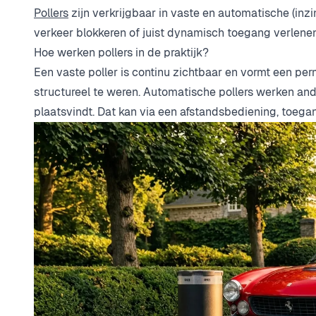
Pollers
zijn verkrijgbaar in vaste en automatische (inz
verkeer blokkeren of juist dynamisch toegang verlene
Hoe werken pollers in de praktijk?
Een vaste poller is continu zichtbaar en vormt een p
structureel te weren. Automatische pollers werken an
plaatsvindt. Dat kan via een afstandsbediening, toega