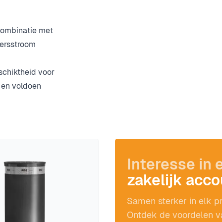
 combinatie met
eersstroom
chiktheid voor
 en voldoen
Interesse in 
zakelijk acc
Samen sterker in elk pr
Ontdek de voordelen v