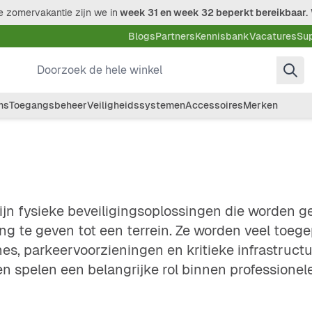
 zomervakantie zijn we in
week 31 en week 32 beperkt bereikbaar.
Blogs
Partners
Kennisbank
Vacatures
Su
Doorzoek de hele winkel
ms
Toegangsbeheer
Veiligheidssystemen
Accessoires
Merken
zijn fysieke beveiligingsoplossingen die worden 
g te geven tot een terrein. Ze worden veel toege
nes, parkeervoorzieningen en kritieke infrastructu
en spelen een belangrijke rol binnen professionele