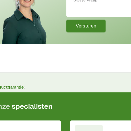
Versturen
ductgarantie
!
onze
specialisten