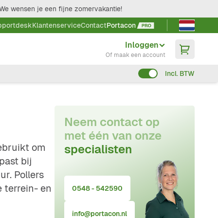
We wensen je een fijne zomervakantie!
Taal kieze
pportdesk
Klantenservice
Contact
Portacon
Inloggen
Of maak een account
Incl. BTW
Neem contact op
met één van onze
gebruikt om
specialisten
past bij
ur. Pollers
 terrein- en
0548 - 542590
info@portacon.nl