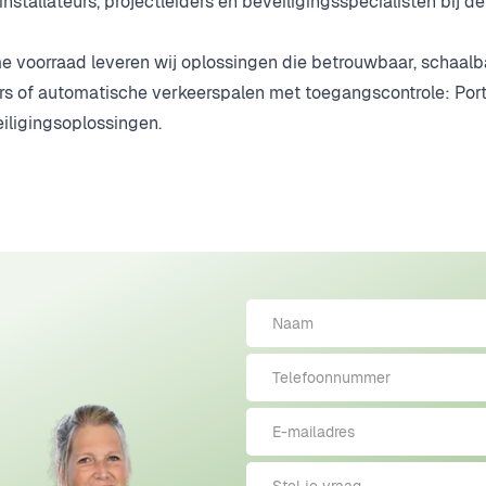
tallateurs, projectleiders en beveiligingsspecialisten bij de 
me voorraad leveren wij oplossingen die betrouwbaar, schaalb
ers of automatische verkeerspalen met toegangscontrole: Por
eiligingsoplossingen.