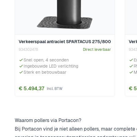
Verkeerspaal antraciet SPARTACUS 275/800
Ver
934302478
Direct leverbaar
934
Snel open, 4 seconden
E
Ingebouwde LED verlichting
R
Sterk en betrouwbaar
M
€ 5.494,37
€ 5
Waarom pollers via Portacon?
Bij Portacon vind je niet alleen pollers, maar complet