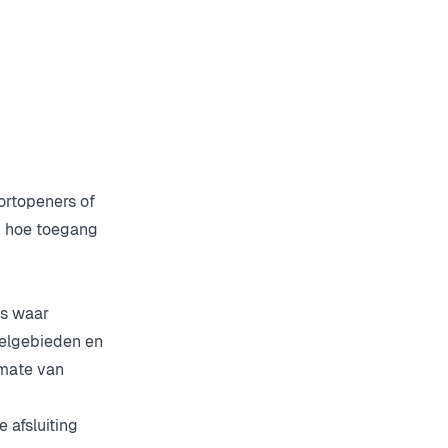
ortopeners of
n hoe toegang
es waar
kelgebieden en
 mate van
 afsluiting