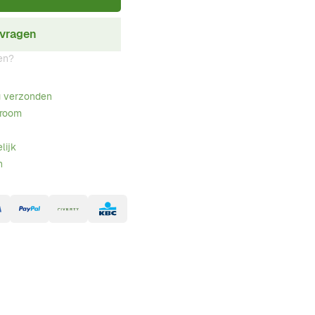
nvragen
en?
g verzonden
wroom
lijk
n