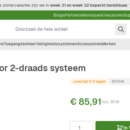
 zomervakantie zijn we in
week 31 en week 32 beperkt bereikbaar.
Blogs
Partners
Kennisbank
Vacatures
Su
Doorzoek de hele winkel
ms
Toegangsbeheer
Veiligheidssystemen
Accessoires
Merken
oor 2-draads systeem
Levertijd 2-5 dagen
807016
€ 85,91
Incl. BTW
Aantal
In