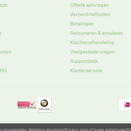
acon
Offerte aanvragen
Verzendmethoden
Betalingen
k
Retourneren & annuleren
Klachtenafhandeling
orden
Veelgestelde vragen
Supportdesk
PRO
Klantenservice
 voorwaarden Webshop Keurmerk
Privacy policy
Cookie instellingen
Di