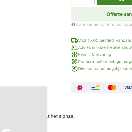
Offerte aa
Wanneer een offerte aanvrag
Voor 15:00 besteld, vandaa
Advies in onze nieuwe sho
Kennis & ervaring
Professionele montage moge
Diverse betaalmogelijkhede
ds systemen. Verdeelt het signaal
m.