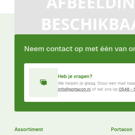
Voor
15:00
besteld,
vandaag
verzonden!
Inclusief
pro
Neem contact op met één van 
Heb je vragen?
We helpen je graag. Stuur een mail naa
info@portacon.nl
of bel ons op
0548 -
Assortiment
Portacon