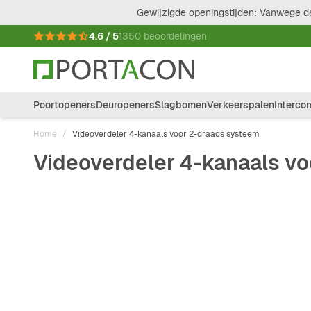
Ga naar de inhoud
Gewijzigde openingstijden: Vanwege de
4.6 / 5
1350 beoordelingen
Poortopeners
Deuropeners
Slagbomen
Verkeerspalen
Interco
Home
/
Videoverdeler 4-kanaals voor 2-draads systeem
Videoverdeler 4-kanaals v