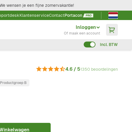
We wensen je een fijne zomervakantie!
Taal kieze
pportdesk
Klantenservice
Contact
Portacon
Inloggen
Of maak een account
Incl. BTW
4.6 / 5
1350 beoordelingen
Productgroep B
 Winkelwagen