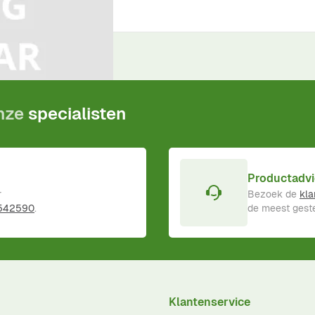
ductgarantie
!
onze
specialisten
Productadvi
r
Bezoek de
kla
 542590
.
de meest geste
Klantenservice