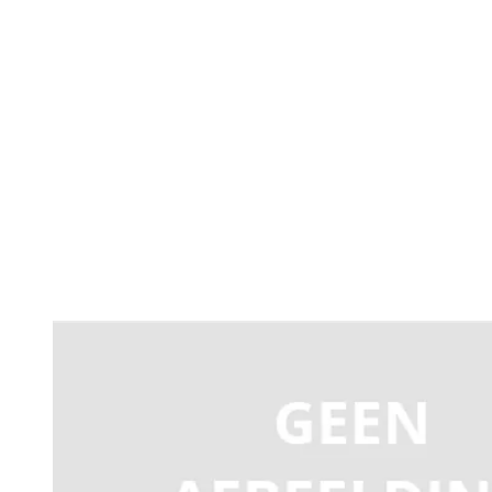
Productomschrijving
Actieve/passieve 4-kanaals videoverdeler voor 2-draa
naar 4 uitgangen gekoppeld aan videofoon of interco