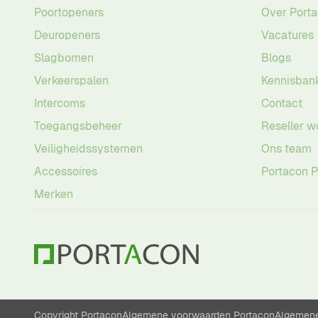
Poortopeners
Over Port
Deuropeners
Vacatures
Slagbomen
Blogs
Verkeerspalen
Kennisban
Intercoms
Contact
Toegangsbeheer
Reseller w
Veiligheidssystemen
Ons team
Accessoires
Portacon 
Merken
Copyright Portacon
Algemene voorwaarden Portacon
Algemene