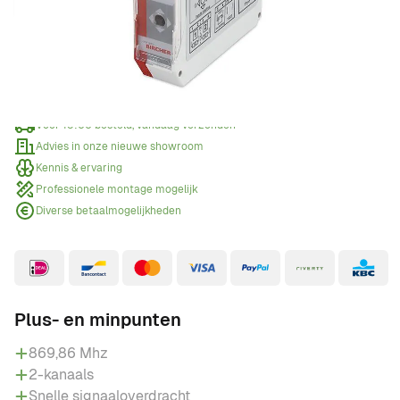
Offerte aanvragen
Wanneer een offerte aanvragen?
Voor 15:00 besteld, vandaag verzonden
Advies in onze nieuwe showroom
Kennis & ervaring
Professionele montage mogelijk
Diverse betaalmogelijkheden
Plus- en minpunten
869,86 Mhz
2-kanaals
Snelle signaaloverdracht