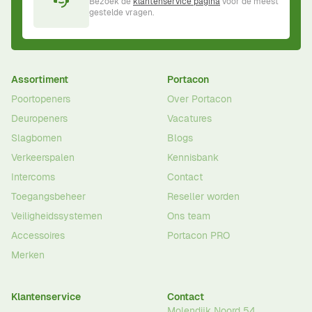
Bezoek de
klantenservice pagina
voor de meest
gestelde vragen.
Assortiment
Portacon
Poortopeners
Over Portacon
Deuropeners
Vacatures
Slagbomen
Blogs
Verkeerspalen
Kennisbank
Intercoms
Contact
Toegangsbeheer
Reseller worden
Veiligheidssystemen
Ons team
Accessoires
Portacon PRO
Merken
Klantenservice
Contact
Molendijk Noord 54