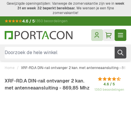
Ga naar de inhoud
Gewijzigde openingstijden: Vanwege de zomervakantie zijn we in
week
31 en week 32 beperkt bereikbaar.
We wensen je een fijne
zomervakantie!
4.6 / 5
1350 beoordelingen
Doorzoek de hele winkel
Home
/
XRF-RD.A DIN-rail ontvanger 2 kan. met antenneaansluiting - 869,
XRF-RD.A DIN-rail ontvanger 2 kan.
4.6 / 5
met antenneaansluiting - 869,85 Mhz
1350 beoordelingen