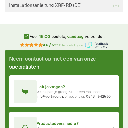
Installationsanleitung XRF-RD (DE)
Voor
15:00
besteld,
vandaag
verzonden!
4.6 / 5
1350 beoordelingen
Neem contact op met één van onze
specialisten
Heb je vragen?
We helpen je graag. Stuur een mail naar
info@portacon.nl
of bel ons op
0548 - 542590
.
Productadvies nodig?