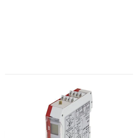
Direct leverbaar
486022
Productgroep D
€ 328,94
Incl. BTW
Aantal