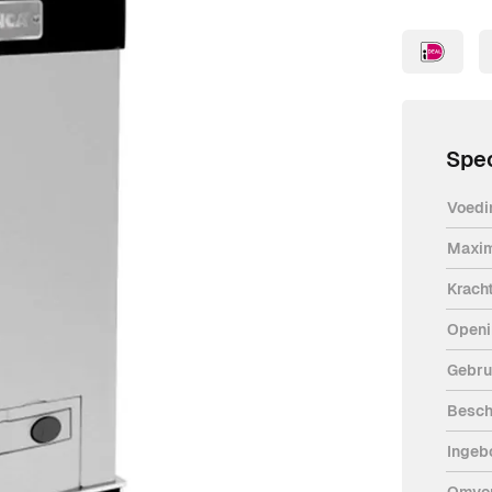
Spec
Voedi
Maxim
industriële 230V schuifpoortopener
Krach
oort gewicht is 2500 kg. De ingebouwde
Openi
metalen behuizing van de poortopener
Gebru
rter. De openingssnelheid van de poort
Besch
I is uitgerust met een ONE ontvanger.
Ingeb
eningen voor de poort te gebruiken.
Omvo