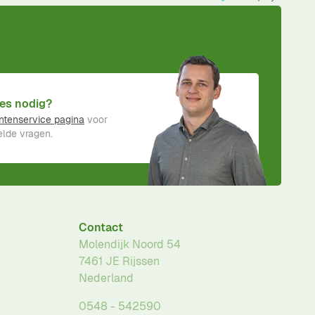
es nodig?
ntenservice pagina
voor
lde vragen.
Contact
Molendijk Noord 54
7461 JE
Rijssen
Nederland
0548 - 542590