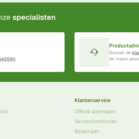
onze
specialisten
Productadvi
r
Bezoek de
kla
 542590
.
de meest geste
Klantenservice
acon
Offerte aanvragen
Verzendmethoden
Betalingen