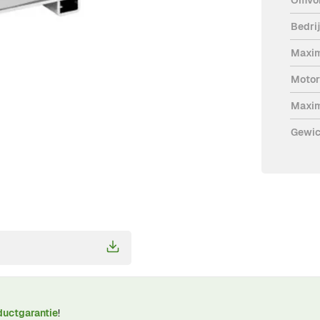
Bedri
Maxim
Motor
Maxim
Gewic
ductgarantie
!