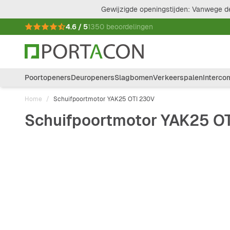
Ga naar de inhoud
Gewijzigde openingstijden: Vanwege de
4.6 / 5
1350 beoordelingen
Poortopeners
Deuropeners
Slagbomen
Verkeerspalen
Interco
Home
/
Schuifpoortmotor YAK25 OTI 230V
Schuifpoortmotor YAK25 O