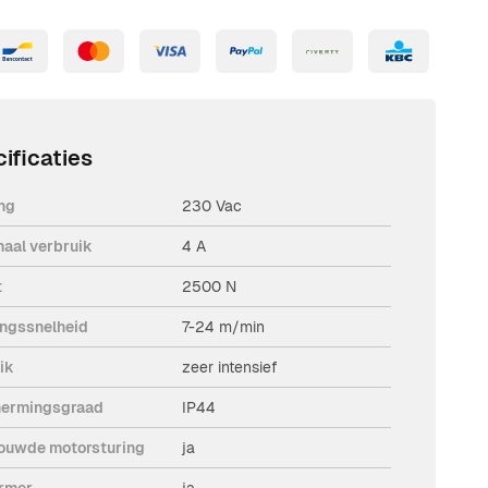
ificaties
ng
230 Vac
aal verbruik
4 A
t
2500 N
ngssnelheid
7-24 m/min
ik
zeer intensief
ermingsgraad
IP44
ouwde motorsturing
ja
rmer
ja