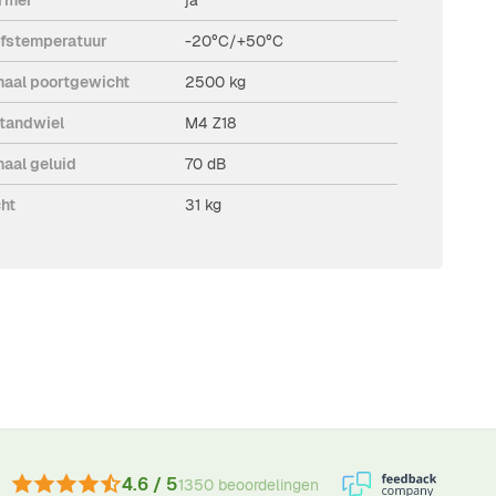
jfstemperatuur
-20°C/+50°C
aal poortgewicht
2500 kg
tandwiel
M4 Z18
aal geluid
70 dB
ht
31 kg
4.6 / 5
1350 beoordelingen