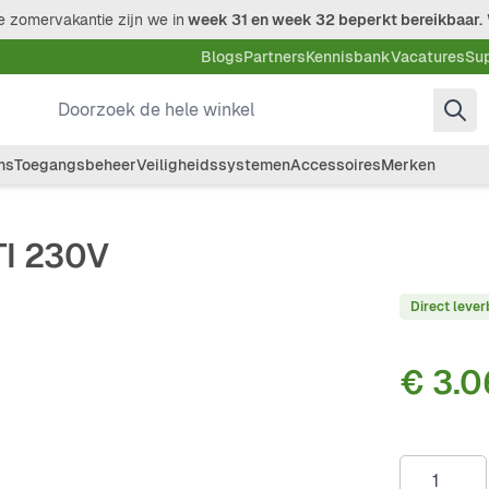
 zomervakantie zijn we in
week 31 en week 32 beperkt bereikbaar.
Blogs
Partners
Kennisbank
Vacatures
Su
Doorzoek de hele winkel
ms
Toegangsbeheer
Veiligheidssystemen
Accessoires
Merken
TI 230V
Direct lever
€ 3.0
Aantal