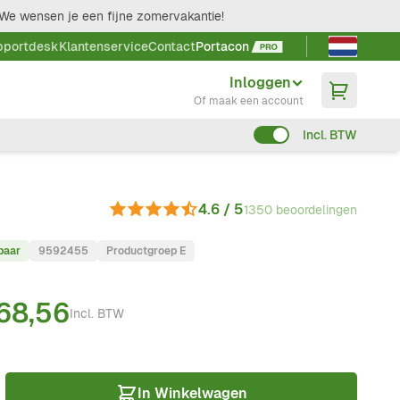
We wensen je een fijne zomervakantie!
Taal kieze
pportdesk
Klantenservice
Contact
Portacon
Inloggen
Of maak een account
Incl. BTW
4.6 / 5
1350 beoordelingen
baar
9592455
Productgroep E
68,56
Incl. BTW
In Winkelwagen