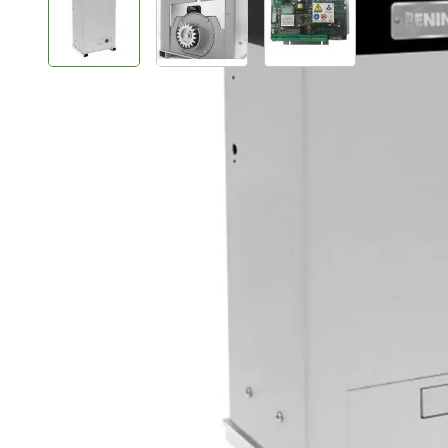
Plus- en minpunten
Voor poorten tot 2500 kg
Voor zeer intensief gebruik
Zeer hoge openingssnelheid
Productomschrijving
YAK25 OTI schuifpoortmotor is een zeer snelle zware 
geschikt voor zeer intensief gebruik. Het maximale p
motorsturing bevindt zich aan de bovenzijde van de 
en is op deze manier makkelijk te programmeren.
De YAK25 OTI beschikt over een snelle motor met inve
is instelbaar afhankelijk van het gewicht. De YAK25 OT
Hierdoor is het mogelijk om veel zenders/afstandsbedi