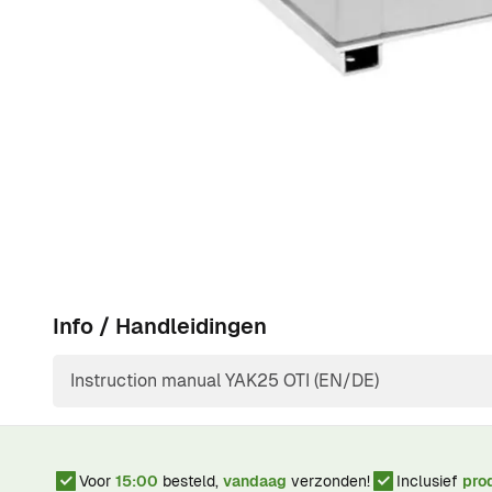
Tevens heeft de motor een efficiënt energiegebruik.
Info / Handleidingen
Instruction manual YAK25 OTI (EN/DE)
Voor
15:00
besteld,
vandaag
verzonden!
Inclusief
pro