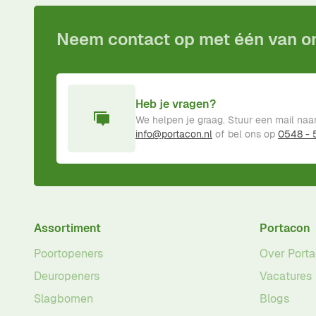
Neem contact op met één van 
Heb je vragen?
We helpen je graag. Stuur een mail naa
info@portacon.nl
of bel ons op
0548 -
Assortiment
Portacon
Poortopeners
Over Port
Deuropeners
Vacatures
Slagbomen
Blogs