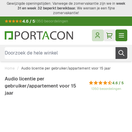
Ga naar de inhoud
Gewijzigde openingstijden: Vanwege de zomervakantie zijn we in
week
31 en week 32 beperkt bereikbaar.
We wensen je een fijne
zomervakantie!
4.6 / 5
1350 beoordelingen
Doorzoek de hele winkel
Home
/
Audio licentie per gebruiker/appartement voor 15 jaar
Audio licentie per
4.6 / 5
gebruiker/appartement voor 15
1350 beoordelingen
jaar