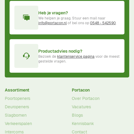
Heb je vragen?
We helpen je graag. Stuur een mail naar
info@portacon.nl
of bel ons op
0548 - 542590
.
Productadvies nodig?
Bezoek de
klantenservice pagina
voor de meest
gestelde vragen.
Assortiment
Portacon
Poortopeners
Over Portacon
Deuropeners
Vacatures
Slagbomen
Blogs
Verkeerspalen
Kennisbank
Intercoms
Contact