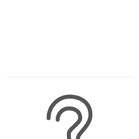
Levertijd 2-5 dagen
25-0002
Productgroep B
€ 137,82
Incl. BTW
Aantal