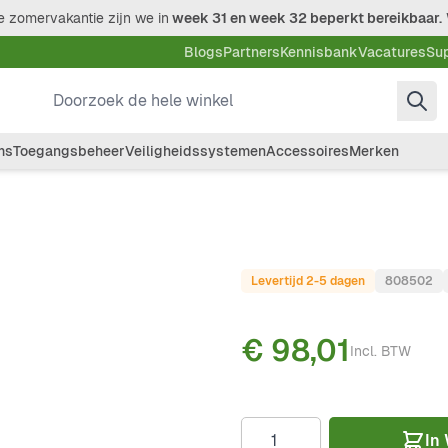
 zomervakantie zijn we in
week 31 en week 32 beperkt bereikbaar.
Blogs
Partners
Kennisbank
Vacatures
Su
Doorzoek de hele winkel
ms
Toegangsbeheer
Veiligheidssystemen
Accessoires
Merken
Levertijd 2-5 dagen
808502
€ 98,01
Incl. BTW
Aantal
In