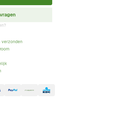
nvragen
en?
g verzonden
wroom
lijk
n