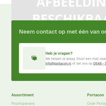
Voor
15:00
besteld,
vandaag
verzonden!
Inclusief
pro
Neem contact op met één van 
Heb je vragen?
We helpen je graag. Stuur een mail naa
info@portacon.nl
of bel ons op
0548 -
Assortiment
Portacon
Poortopeners
Over Port