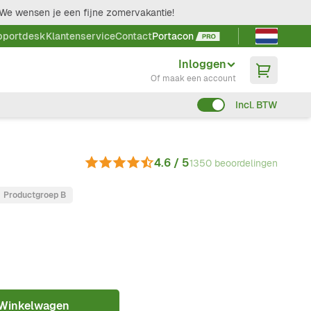
We wensen je een fijne zomervakantie!
Taal kieze
pportdesk
Klantenservice
Contact
Portacon
Inloggen
Of maak een account
Incl. BTW
4.6 / 5
1350 beoordelingen
Productgroep B
 Winkelwagen