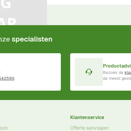
ductgarantie
!
onze
specialisten
Productadvi
r
Bezoek de
kla
 542590
.
de meest geste
Klantenservice
acon
Offerte aanvragen