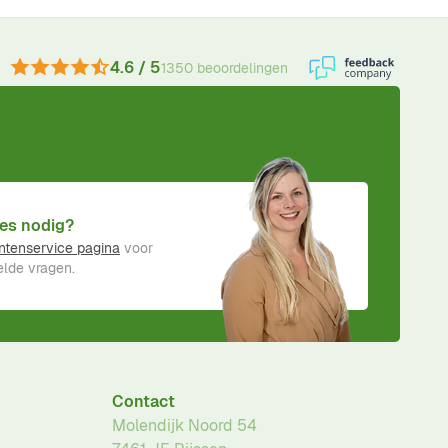
4.6 / 5
1350 beoordelingen
es nodig?
ntenservice pagina
voor
lde vragen.
Contact
Molendijk Noord 54