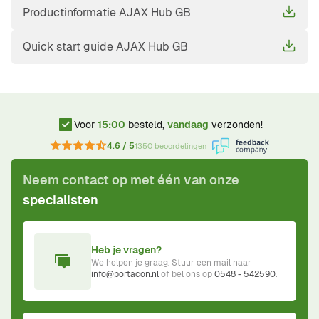
Productinformatie AJAX Hub GB
Quick start guide AJAX Hub GB
Voor
15:00
besteld,
vandaag
verzonden!
4.6 / 5
1350 beoordelingen
Neem contact op met één van onze
specialisten
Heb je vragen?
We helpen je graag. Stuur een mail naar
info@portacon.nl
of bel ons op
0548 - 542590
.