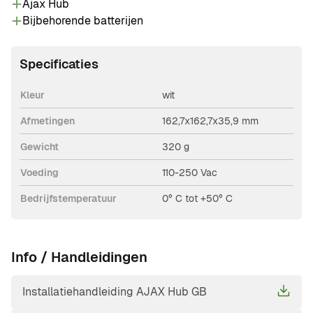
Ajax Hub
telefoongesprek. Maximaal 100 draadloze zones
Bijbehorende batterijen
per paneel en maximaal 50 gebruikers. Er kunnen
eenvoudig IP camera's van derden worden
Specificaties
geïntegreerd in de App.
Kleur
wit
Afmetingen
162,7x162,7x35,9 mm
Gewicht
320 g
Voeding
110-250 Vac
Bedrijfstemperatuur
0° C tot +50° C
Info / Handleidingen
Installatiehandleiding AJAX Hub GB