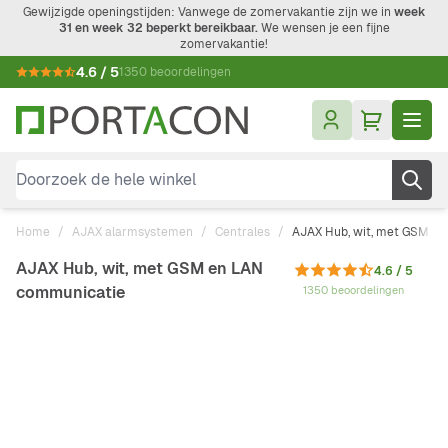
Ga naar de inhoud
Gewijzigde openingstijden: Vanwege de zomervakantie zijn we in
week
31 en week 32 beperkt bereikbaar.
We wensen je een fijne
zomervakantie!
4.6 / 5
1350 beoordelingen
Doorzoek de hele winkel
Home
/
AJAX alarmsystemen
/
Centrales
/
AJAX Hub, wit, met GSM e
AJAX Hub, wit, met GSM en LAN
4.6 / 5
communicatie
1350 beoordelingen