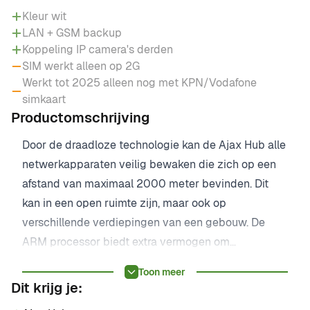
Kleur wit
LAN + GSM backup
Koppeling IP camera's derden
SIM werkt alleen op 2G
Werkt tot 2025 alleen nog met KPN/Vodafone
simkaart
Productomschrijving
Door de draadloze technologie kan de Ajax Hub alle
netwerkapparaten veilig bewaken die zich op een
afstand van maximaal 2000 meter bevinden. Dit
kan in een open ruimte zijn, maar ook op
verschillende verdiepingen van een gebouw. De
ARM processor biedt extra vermogen om
belangrijke taken uit te voeren. De hub is voorzien
Toon meer
van een LAN en GSM backup. De centrale meldt
Dit krijg je:
alarmen via push meldingen, sms of