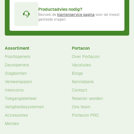
Productadvies nodig?
Bezoek de
klantenservice pagina
voor de meest
gestelde vragen.
Assortiment
Portacon
Poortopeners
Over Portacon
Deuropeners
Vacatures
Slagbomen
Blogs
Verkeerspalen
Kennisbank
Intercoms
Contact
Toegangsbeheer
Reseller worden
Veiligheidssystemen
Ons team
Accessoires
Portacon PRO
Merken