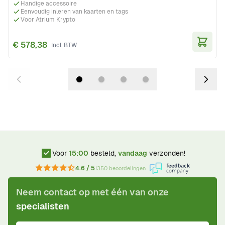
Handige accessoire
Eenvoudig inleren van kaarten en tags
Voor Atrium Krypto
€ 578,38
In Wi
Voor
15:00
besteld,
vandaag
verzonden!
4.6 / 5
1350 beoordelingen
Neem contact op met één van onze
specialisten