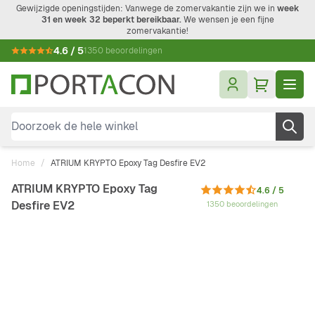
Ga naar de inhoud
Gewijzigde openingstijden: Vanwege de zomervakantie zijn we in
week
31 en week 32 beperkt bereikbaar.
We wensen je een fijne
zomervakantie!
4.6 / 5
1350 beoordelingen
Doorzoek de hele winkel
Home
/
ATRIUM KRYPTO Epoxy Tag Desfire EV2
ATRIUM KRYPTO Epoxy Tag
4.6 / 5
Desfire EV2
1350 beoordelingen