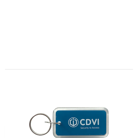
Direct leverbaar
C108046
Productgroep D
€ 9,92
Incl. BTW
Aantal