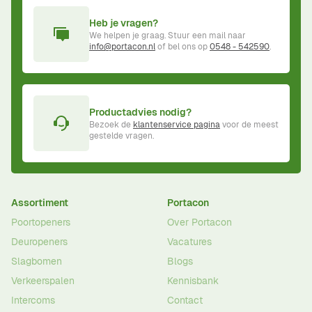
Heb je vragen?
We helpen je graag. Stuur een mail naar
info@portacon.nl
of bel ons op
0548 - 542590
.
Productadvies nodig?
Bezoek de
klantenservice pagina
voor de meest
gestelde vragen.
Assortiment
Portacon
Poortopeners
Over Portacon
Deuropeners
Vacatures
Slagbomen
Blogs
Verkeerspalen
Kennisbank
Intercoms
Contact