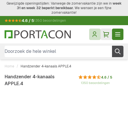
Ga naar de inhoud
Gewijzigde openingstijden: Vanwege de zomervakantie zijn we in
week
31 en week 32 beperkt bereikbaar.
We wensen je een fijne
zomervakantie!
4.6 / 5
1350 beoordelingen
Doorzoek de hele winkel
Home
/
Handzender 4-kanaals APPLE.4
Handzender 4-kanaals
4.6 / 5
APPLE.4
1350 beoordelingen