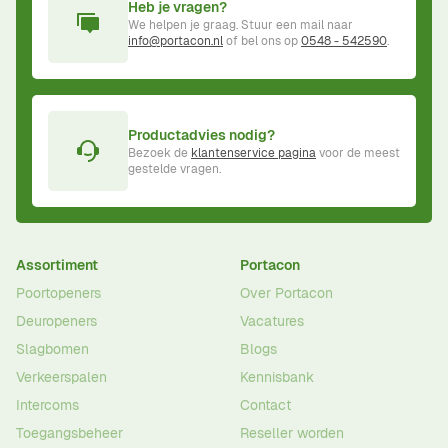
Heb je vragen?
We helpen je graag. Stuur een mail naar
info@portacon.nl
of bel ons op
0548 - 542590
.
Productadvies nodig?
Bezoek de
klantenservice pagina
voor de meest
gestelde vragen.
Assortiment
Portacon
Poortopeners
Over Portacon
Deuropeners
Vacatures
Slagbomen
Blogs
Verkeerspalen
Kennisbank
Intercoms
Contact
Toegangsbeheer
Reseller worden