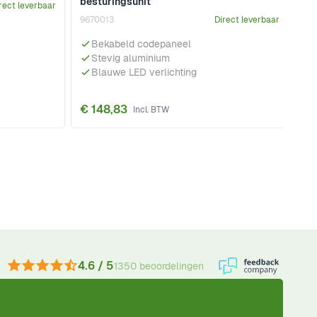
besturingsunit
rect leverbaar
9670013
Direct leverbaar
Bekabeld codepaneel
Stevig aluminium
Blauwe LED verlichting
€ 148,83
4.6 / 5
1350 beoordelingen