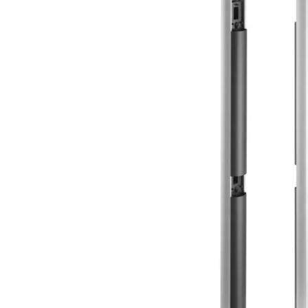
Plus- en minpunten
2 uitsparingen
Volledig aluminium
Wandbevestiging mogelijk
Voor FTC.S fotocellen
Productomschrijving
De COL12N staanders zijn gemaakt van aluminium en
aluminium voet en afdekkap. De hoogte van de staand
2 uitsparingen op 500 en 1000 mm waarin fotocellen 
worden. Door de vlakke achterkant van de staander is
bevestigen. De staanders worden geleverd per set.
Info / Handleidingen
Productinformatie COL