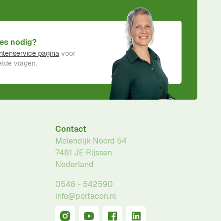
es nodig?
ntenservice pagina
voor
lde vragen.
Contact
Molendijk Noord 54
7461 JE
Rijssen
Nederland
0548 - 542590
info@portacon.nl