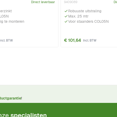
Direct leverbaar
9409089
Di
erzinkt
Robuuste uitstraling
OL05N
Max. 25 mtr
ig te monteren
Voor staanders COL05N
€ 101,64
ductgarantie
!
onze
specialisten