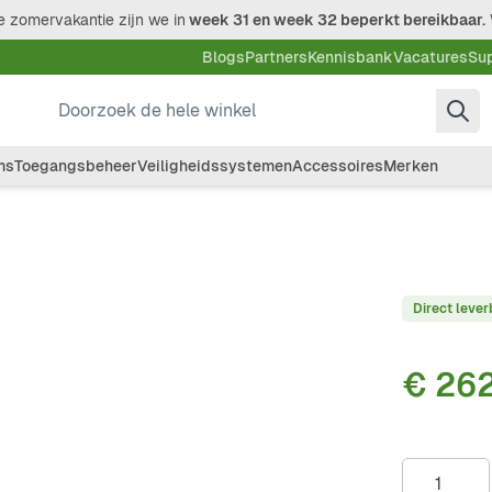
 zomervakantie zijn we in
week 31 en week 32 beperkt bereikbaar.
Blogs
Partners
Kennisbank
Vacatures
Su
Doorzoek de hele winkel
ms
Toegangsbeheer
Veiligheidssystemen
Accessoires
Merken
Direct lever
€ 262
Aantal