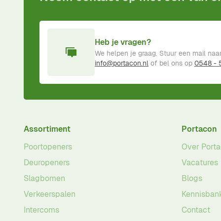
Heb je vragen?
We helpen je graag. Stuur een mail naa
info@portacon.nl
of bel ons op
0548 -
Assortiment
Portacon
Poortopeners
Over Port
Deuropeners
Vacatures
Slagbomen
Blogs
Verkeerspalen
Kennisban
Intercoms
Contact