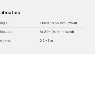
ificaties
ing zuil
1000x72x55 mm (hxbxd)
ing voet
7x130x104 mm (hxbxd)
aringen
0,5 - 1 m