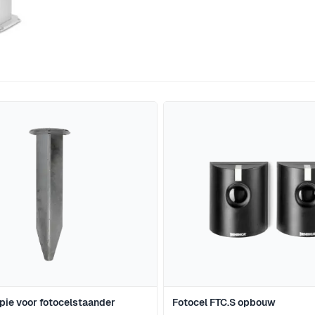
jk met de tabtoets. U kunt de carrousel overslaan of direct 
pie voor fotocelstaander
Fotocel FTC.S opbouw