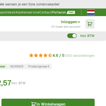
We wensen je een fijne zomervakantie!
Taal kieze
pportdesk
Klantenservice
Contact
Portacon
Inloggen
Of maak een account
Incl. BTW
4.6 / 5
1350 beoordelingen
baar
9230003
Productgroep E
,57
Incl. BTW
In Winkelwagen