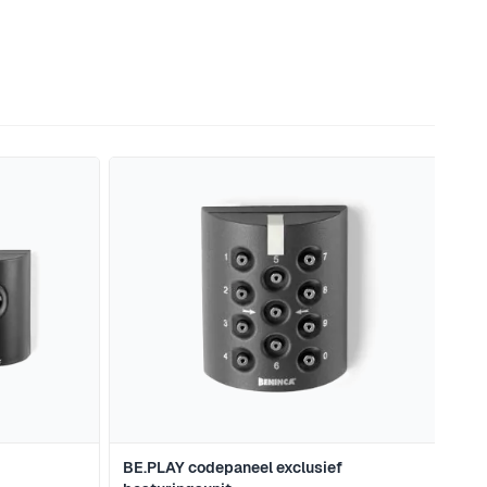
naar de carrouselnavigatie gaan met de overslaan links.
BE.PLAY codepaneel exclusief