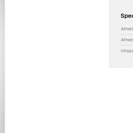
Spec
Afmet
Afmet
Uitsp
 hebben een stevige gegoten
ers is 1000 mm. Deze zijn voorzien van
FTC.S of pulsgevers geplaatst kunnen
 het mogelijk deze aan de wand te