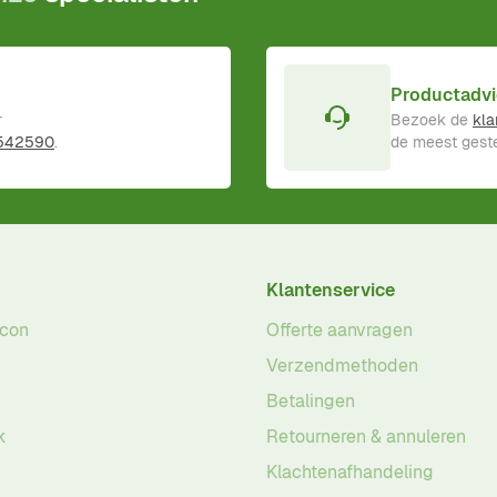
Productadvi
r
Bezoek de
kla
 542590
.
de meest geste
Klantenservice
acon
Offerte aanvragen
Verzendmethoden
Betalingen
k
Retourneren & annuleren
Klachtenafhandeling