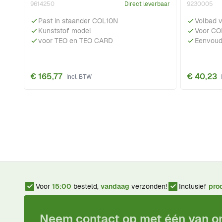
9614250
Direct leverbaar
9230005
Past in staander COL10N
Volbad v
Kunststof model
Voor C
voor TEO en TEO CARD
Eenvoud
€ 165,77
€ 40,23
Voor
15:00
besteld,
vandaag
verzonden!
Inclusief
pro
Neem contact op met één van 