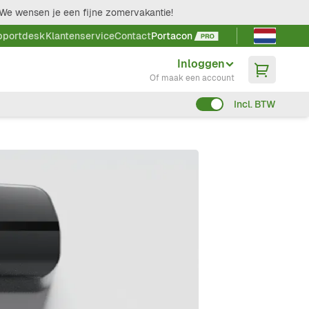
We wensen je een fijne zomervakantie!
Taal kieze
pportdesk
Klantenservice
Contact
Portacon
Inloggen
Of maak een account
Incl. BTW