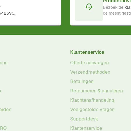
Productadvi
r
Bezoek de
kla
 542590
.
de meest geste
Klantenservice
acon
Offerte aanvragen
Verzendmethoden
Betalingen
k
Retourneren & annuleren
Klachtenafhandeling
orden
Veelgestelde vragen
Supportdesk
PRO
Klantenservice