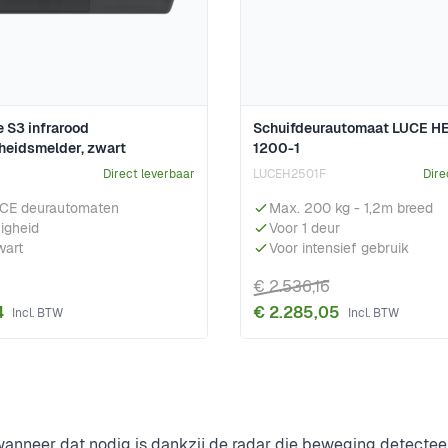
 S3 infrarood
Schuifdeurautomaat LUCE H
eidsmelder, zwart
1200-1
Direct leverbaar
LUCEH2501F
Dire
UCE deurautomaten
Max. 200 kg - 1,2m breed
igheid
Voor 1 deur
wart
Voor intensief gebruik
€ 2.536,16
4
€ 2.285,05
anneer dat nodig is dankzij de radar die beweging detecteer