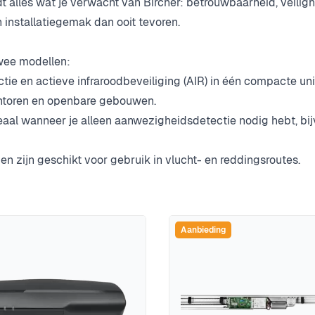
dt alles wat je verwacht van Bircher: betrouwbaarheid, veil
en installatiegemak dan ooit tevoren.
twee modellen:
tie en actieve infraroodbeveiliging (AIR) in
één compacte unit
kantoren en openbare gebouwen.
deaal wanneer je alleen aanwezigheidsdetectie nodig hebt, bi
 zijn geschikt voor gebruik in vlucht- en reddingsroutes.
Aanbieding