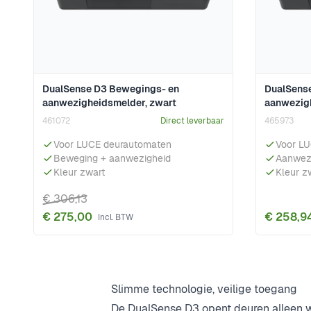
DualSense D3 Bewegings- en
DualSense
aanwezigheidsmelder, zwart
aanwezigh
461072
Direct leverbaar
465973
Voor LUCE deurautomaten
Voor L
Beweging + aanwezigheid
Aanwez
Kleur zwart
Kleur z
€ 306,13
€ 275,00
€ 258,9
Slimme technologie, veilige toegang
De DualSense D3 opent deuren alleen w