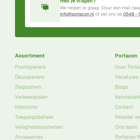
Heb je vragen?
We helpen je graag. Stuur een mail naa
info@portacon.nl
of bel ons op
0548 -
Assortiment
Portacon
Poortopeners
Over Port
Deuropeners
Vacatures
Slagbomen
Blogs
Verkeerspalen
Kennisban
Intercoms
Contact
Toegangsbeheer
Reseller w
Veiligheidssystemen
Ons team
Accessoires
Portacon 