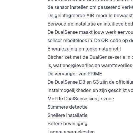
de sensor instellen om passerend verk
De ge
ïntegreerde AIR-module bewaakt de
Eenvoudige installatie en intuïtieve be
De DualSense maakt jouw werk eenvoudige
sensor moeiteloos in. De QR-code op d
Energiezuinig en toekomstgericht
Bircher zet met de DualSense-serie in 
is, wat energieverlies en warmteverlie
De vervanger van PRIME
De DualSense D3 en S3 zijn de officiël
instelmogelijkheden en zijn geschikt v
Met de DualSense kies je voor:
Slimmere detectie
Snellere installatie
Betere beveiliging
Lagere energiekosten