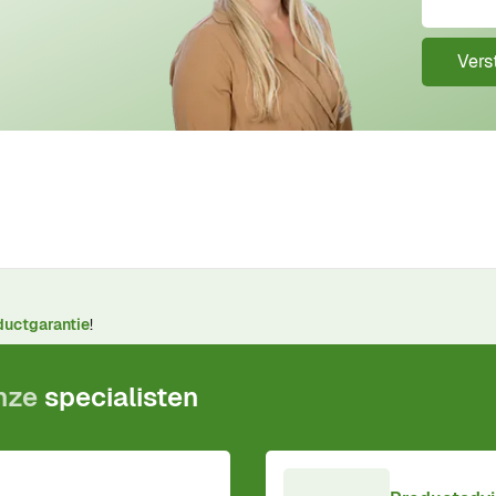
Vers
ductgarantie
!
onze
specialisten