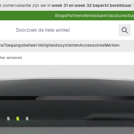
 zomervakantie zijn we in
week 31 en week 32 beperkt bereikbaar.
Blogs
Partners
Kennisbank
Vacatures
Su
Doorzoek de hele winkel
ms
Toegangsbeheer
Veiligheidssystemen
Accessoires
Merken
cher sensoren