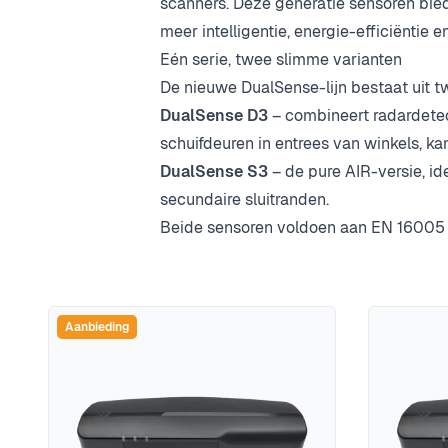
scanners. Deze generatie sensoren bie
meer intelligentie, energie-efficiëntie 
Eén serie, twee slimme varianten
De nieuwe DualSense-lijn bestaat uit 
DualSense D3
– combineert radardetec
schuifdeuren in entrees van winkels, 
DualSense S3
– de pure AIR-versie, i
secundaire sluitranden.
Beide sensoren voldoen aan EN 16005 en
Aanbieding