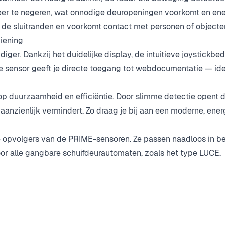
eer te negeren, wat onnodige deuropeningen voorkomt en ene
 sluitranden en voorkomt contact met personen of objecten. Zo
diening
r. Dankzij het duidelijke display, de intuitieve joystickbed
e sensor geeft je directe toegang tot webdocumentatie
— ide
op duurzaamheid en effici
ëntie. Door slimme detectie opent 
s aanzienlijk vermindert. Zo draag je bij aan een moderne, en
e opvolgers van de PRIME-sensoren. Ze passen naadloos in be
oor alle gangbare schuifdeurautomaten, zoals het type LUCE.