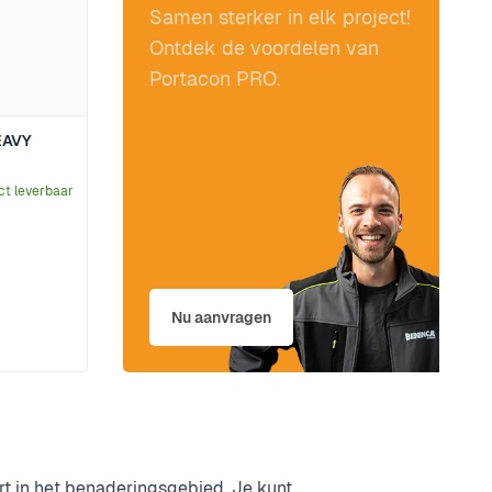
Samen sterker in elk project!
Ontdek de voordelen van
Portacon PRO.
EAVY
ct leverbaar
Nu aanvragen
t in het benaderingsgebied. Je kunt