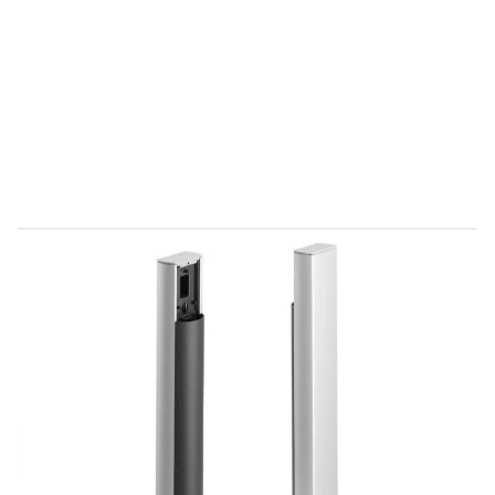
Direct leverbaar
9230002
Productgroep E
€ 159,72
Incl. BTW
Aantal