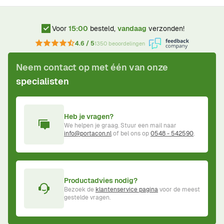
Voor
15:00
besteld,
vandaag
verzonden!
4.6 / 5
1350 beoordelingen
Neem contact op met één van onze
specialisten
Heb je vragen?
We helpen je graag. Stuur een mail naar
info@portacon.nl
of bel ons op
0548 - 542590
.
Productadvies nodig?
Bezoek de
klantenservice pagina
voor de meest
gestelde vragen.