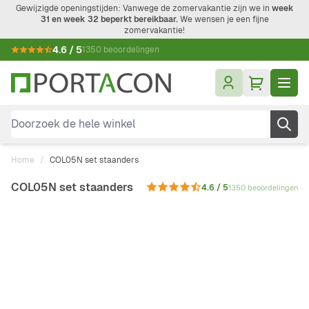
Ga naar de inhoud
Gewijzigde openingstijden: Vanwege de zomervakantie zijn we in
week
31 en week 32 beperkt bereikbaar.
We wensen je een fijne
zomervakantie!
4.6 / 5
1350 beoordelingen
Doorzoek de hele winkel
Home
/
COL05N set staanders
COL05N set staanders
4.6 / 5
1350 beoordelingen