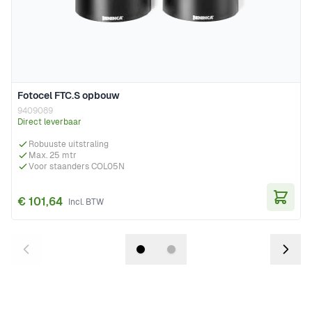
Fotocel FTC.S opbouw
9409089
Direct leverbaar
Robuuste uitstraling
Max. 25 mtr
Voor staanders COL05N
€ 101,64
In Wi