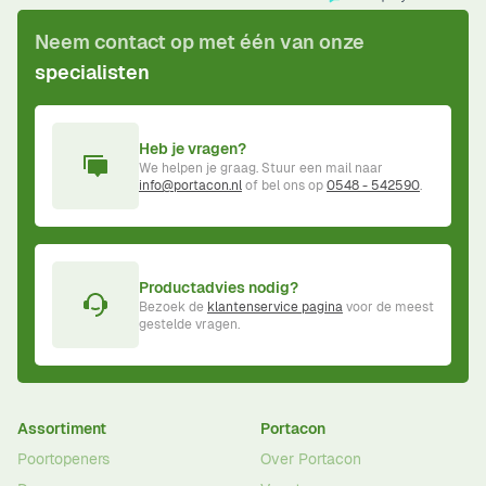
Neem contact op met één van onze
specialisten
Heb je vragen?
We helpen je graag. Stuur een mail naar
info@portacon.nl
of bel ons op
0548 - 542590
.
Productadvies nodig?
Bezoek de
klantenservice pagina
voor de meest
gestelde vragen.
Assortiment
Portacon
Poortopeners
Over Portacon