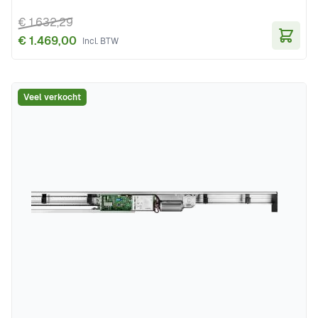
€ 1.632,29
€ 1.469,00
In Wi
Veel verkocht