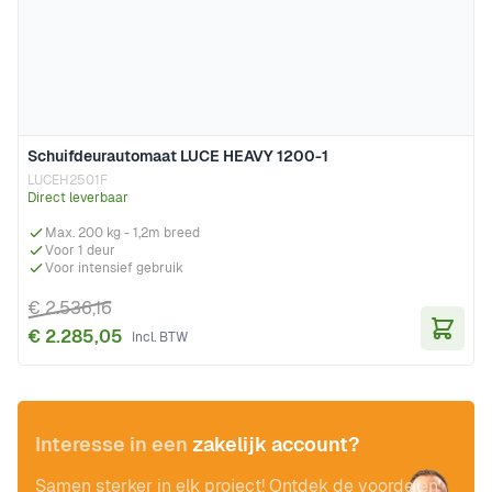
Schuifdeurautomaat LUCE HEAVY 1200-1
LUCEH2501F
Direct leverbaar
Max. 200 kg - 1,2m breed
Voor 1 deur
Voor intensief gebruik
€ 2.536,16
€ 2.285,05
In Wi
Interesse in een
zakelijk account?
Samen sterker in elk project! Ontdek de voordelen