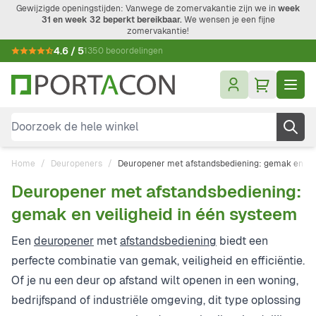
Ga naar de inhoud
Gewijzigde openingstijden: Vanwege de zomervakantie zijn we in
week
31 en week 32 beperkt bereikbaar.
We wensen je een fijne
zomervakantie!
4.6 / 5
1350 beoordelingen
Doorzoek de hele winkel
Home
/
Deuropeners
/
Deuropener met afstandsbediening: gemak en vei
Deuropener met afstandsbediening:
gemak en veiligheid in één systeem
Een
deuropener
met
afstandsbediening
biedt een
perfecte combinatie van gemak, veiligheid en efficiëntie.
Of je nu een deur op afstand wilt openen in een woning,
bedrijfspand of industriële omgeving, dit type oplossing