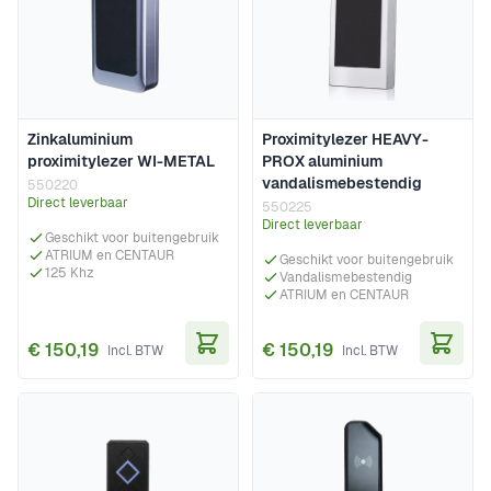
Zinkaluminium
Proximitylezer HEAVY-
proximitylezer WI-METAL
PROX aluminium
vandalismebestendig
550220
Direct leverbaar
550225
Direct leverbaar
Geschikt voor buitengebruik
ATRIUM en CENTAUR
Geschikt voor buitengebruik
125 Khz
Vandalismebestendig
ATRIUM en CENTAUR
€ 150,19
€ 150,19
In Winkelwagen
In Wi