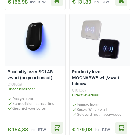
€ 166,98
€ 131,89
In Winkelwagen
In Wi
Proximity lezer SOLAR
Proximity lezer
zwart (polycarbonaat)
MOONARWB wit/zwart
inbouw
C101069
Direct leverbaar
C101087
Direct leverbaar
Design lezer
Schroefklem aansluiting
Inbouw lezer
Geschikt voor buiten
Keuze Wit / Zwart
Geleverd met inbouwdoos
€ 154,88
€ 179,08
In Winkelwagen
In Wi