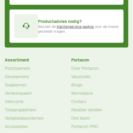
Productadvies nodig?
Bezoek de
klantenservice pagina
voor de meest
gestelde vragen.
Assortiment
Portacon
Poortopeners
Over Portacon
Deuropeners
Vacatures
Slagbomen
Blogs
Verkeerspalen
Kennisbank
Intercoms
Contact
Toegangsbeheer
Reseller worden
Veiligheidssystemen
Ons team
Accessoires
Portacon PRO