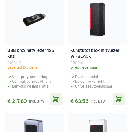
USB proximity lezer 125
Kunststof proximitylezer
Khz
WI-BLACK
C103115
550210
Levertijd 2-5 dagen
Direct leverbaar
Voor programmering
Plastic model
Compatibel met Atrium
Duidelijke verlichting
Eenvoudige installatie
Universeel toepasbaar
€ 217,80
€ 63,56
In Winkelwagen
In Wi