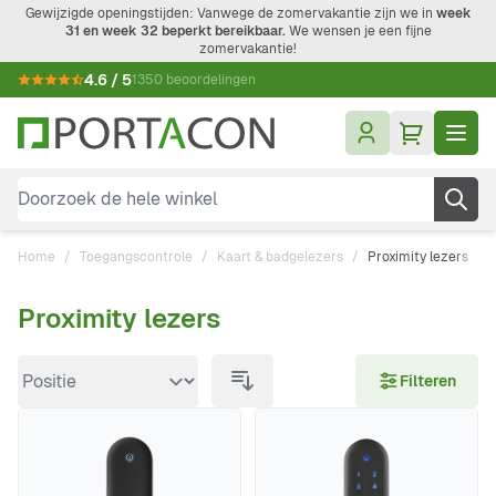
Ga naar de inhoud
Gewijzigde openingstijden: Vanwege de zomervakantie zijn we in
week
31 en week 32 beperkt bereikbaar.
We wensen je een fijne
zomervakantie!
4.6 / 5
1350 beoordelingen
Doorzoek de hele winkel
Home
/
Toegangscontrole
/
Kaart & badgelezers
/
Proximity lezers
Proximity lezers
Doorgaan naar productlijst
Filteren