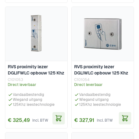
RVS proximity lezer
RVS proximity lezer
DGLIFWLC opbouw 125 Khz
DGLIWLC opbouw 125 Khz
C101053
C101054
Direct leverbaar
Direct leverbaar
Vandaalbestendig
Vandaalbestendig
Wiegand uitgang
Wiegand uitgang
125Khz leestechnologie
125Khz leestechnologie
€ 325,49
€ 327,91
In Winkelwagen
In Wi