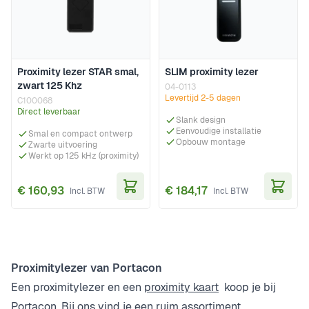
Proximity lezer STAR smal,
SLIM proximity lezer
zwart 125 Khz
04-0113
Levertijd 2-5 dagen
C100068
Direct leverbaar
Slank design
Eenvoudige installatie
Smal en compact ontwerp
Opbouw montage
Zwarte uitvoering
Werkt op 125 kHz (proximity)
€ 160,93
€ 184,17
In Winkelwagen
In Wi
Proximitylezer van Portacon
Een proximitylezer en een
proximity kaart
koop je bij
Portacon. Bij ons vind je een ruim assortiment