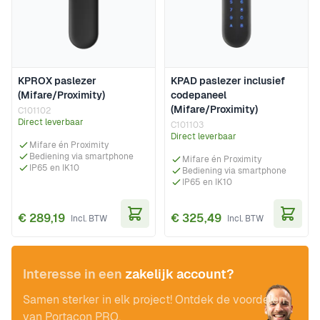
KPROX paslezer
KPAD paslezer inclusief
(Mifare/Proximity)
codepaneel
(Mifare/Proximity)
C101102
Direct leverbaar
C101103
Direct leverbaar
Mifare én Proximity
Bediening via smartphone
Mifare én Proximity
IP65 en IK10
Bediening via smartphone
IP65 en IK10
€ 289,19
€ 325,49
In Winkelwagen
In Wi
Interesse in een
zakelijk account?
Samen sterker in elk project! Ontdek de voordelen
van Portacon PRO.