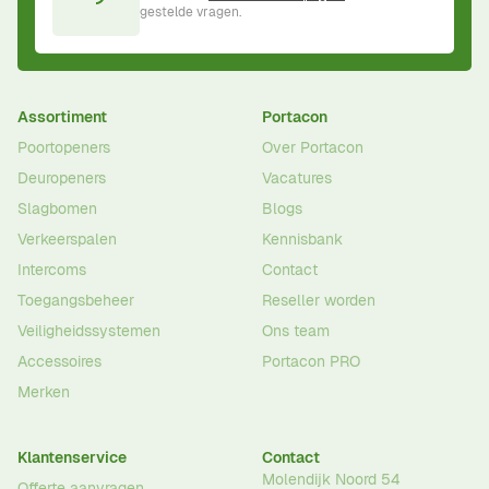
gestelde vragen.
Assortiment
Portacon
Poortopeners
Over Portacon
Deuropeners
Vacatures
Slagbomen
Blogs
Verkeerspalen
Kennisbank
Intercoms
Contact
Toegangsbeheer
Reseller worden
Veiligheidssystemen
Ons team
Accessoires
Portacon PRO
Merken
Klantenservice
Contact
Molendijk Noord 54
Offerte aanvragen