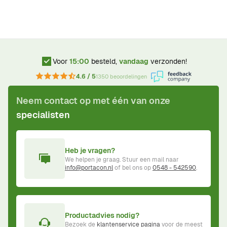
Voor
15:00
besteld,
vandaag
verzonden!
4.6 / 5
1350 beoordelingen
Neem contact op met één van onze
specialisten
Heb je vragen?
We helpen je graag. Stuur een mail naar
info@portacon.nl
of bel ons op
0548 - 542590
.
Productadvies nodig?
Bezoek de
klantenservice pagina
voor de meest