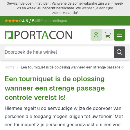
Ga naar de inhoud
Gewijzigde openingstijden: Vanwege de zomervakantie zijn we in
week
31 en week 32 beperkt bereikbaar.
We wensen je een fijne
zomervakantie!
4.6 / 5
1350 beoordelingen
Doorzoek de hele winkel
Home
/
Een tourniquet is de oplossing wanneer een strenge passage contro
Een tourniquet is de oplossing
wanneer een strenge passage
controle vereist is!
Hiermee regelt u op eenvoudige wijze de doorvoer van
personen die toegang mogen krijgen tot uw terrein. Met
een tourniquet zijn personen genoodzaakt om één voor