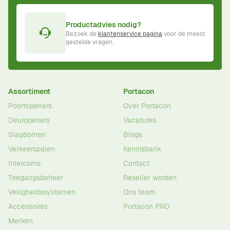
Productadvies nodig?
Bezoek de
klantenservice pagina
voor de meest
gestelde vragen.
Assortiment
Portacon
Poortopeners
Over Portacon
Deuropeners
Vacatures
Slagbomen
Blogs
Verkeerspalen
Kennisbank
Intercoms
Contact
Toegangsbeheer
Reseller worden
Veiligheidssystemen
Ons team
Accessoires
Portacon PRO
Merken