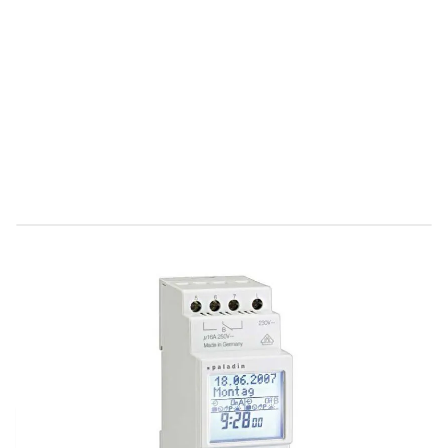
Direct leverbaar
T304102
Productgroep C
€ 169,58
Incl. BTW
Aantal