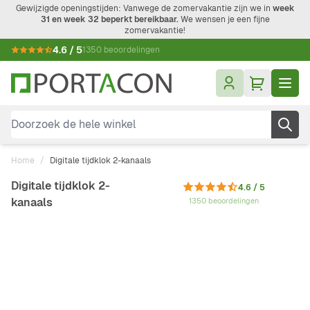
Ga naar de inhoud
Gewijzigde openingstijden: Vanwege de zomervakantie zijn we in
week
31 en week 32 beperkt bereikbaar.
We wensen je een fijne
zomervakantie!
4.6 / 5
1350 beoordelingen
Doorzoek de hele winkel
Home
/
Digitale tijdklok 2-kanaals
Digitale tijdklok 2-
4.6 / 5
kanaals
1350 beoordelingen