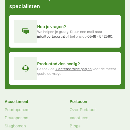
specialisten
Heb je vragen?
We helpen je graag. Stuur een mail naar
info@portacon.nl
of bel ons op
0548 - 542590
.
Productadvies nodig?
Bezoek de
klantenservice pagina
voor de meest
gestelde vragen.
Assortiment
Portacon
Poortopeners
Over Portacon
Deuropeners
Vacatures
Slagbomen
Blogs