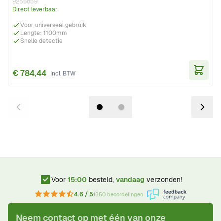
9256859
Direct leverbaar
Voor universeel gebruik
Lengte: 1100mm
Snelle detectie
€ 784,44
In Wi
Voor
15:00
besteld,
vandaag
verzonden!
4.6 / 5
1350 beoordelingen
Neem contact op met één van onze