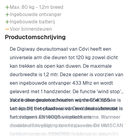
Max. 80 kg - 1,2m breed
Ingebouwde ontvanger
Ingebouwde batterij
Voor binnendeuren
Productomschrijving
De Digiway deurautomaat van Cdvi heeft een
universele arm die deuren tot 120 kg zowel dicht
kan trekken als open kan duwen. De maximale
deurbreedte is 1,2 mtr. Deze opener is voorzien van
een ingebouwde ontvanger 433 Mhz en wordt
geleverd met 1 handzender. De functie 'wind stop'
zal de deur gesloten houden wanneer er sprake is
Voor buitendeuren adviseren wij de C543165
van kracht door harde wind. De obstakeldetectie
Let op: bij het plaatsen van een deurautomaat is
functioneert als veiligheidsmechanisme. Wanneer
het volgens EN16005 verplicht om
de deur dicht gaat, maar er bijvoorbeeld een
draaideurbeveiliging toe te passen. De UNISCAN
persoon in de deuropening staat, zal de deur
(artikelnummer: 9290768) is hiervoor geschikt.