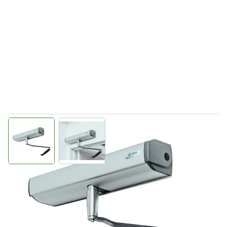
View larger image
View larger image
Direct leverbaar
C543095
Productgroep D
€ 1.638,34
Incl. BTW