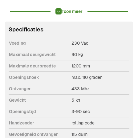
automatisch weer open gaan. De programmering
Toon meer
kan worden uitgevoerd door middel van het LCD
display in meerdere talen en via de meegeleverde
Specificaties
programmeringszender. De Digiway is geschikt voor
montage op binnendeuren. De openingstijd kan
Voeding
230 Vac
worden ingesteld van 3 tot 90 seconden. In het
Maximaal deurgewicht
90 kg
geheugen van de ontvanger kunnen maximaal 50
Maximale deurbreedte
1200 mm
zenders worden opgeslagen.
Openingshoek
max. 110 graden
Ontvanger
433 Mhz
Gewicht
5 kg
Openingstijd
3-90 sec
Handzender
rolling code
Gevoeligheid ontvanger
115 dBm