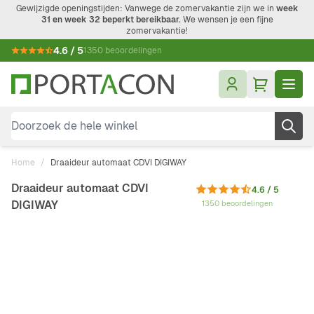
Ga naar de inhoud
Gewijzigde openingstijden: Vanwege de zomervakantie zijn we in
week
31 en week 32 beperkt bereikbaar.
We wensen je een fijne
zomervakantie!
4.6 / 5
1350 beoordelingen
Doorzoek de hele winkel
Home
/
Draaideur automaat CDVI DIGIWAY
Draaideur automaat CDVI
4.6 / 5
DIGIWAY
1350 beoordelingen