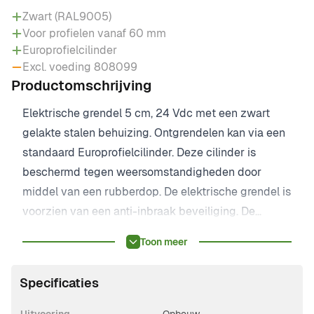
Zwart (RAL9005)
Voor profielen vanaf 60 mm
Europrofielcilinder
Excl. voeding 808099
Productomschrijving
Elektrische grendel 5 cm, 24 Vdc met een zwart
gelakte stalen behuizing. Ontgrendelen kan via een
standaard Europrofielcilinder. Deze cilinder is
beschermd tegen weersomstandigheden door
middel van een rubberdop. De elektrische grendel is
voorzien van een anti-inbraak beveiliging. De
grendel wordt automatisch geblokkeerd wanneer er
Toon meer
een poging gedaan wordt om deze omhoog te
schuiven. De onderzijde van de grendelpen is
Specificaties
afgeschuind, zodat deze gemakkelijk in de hiervoor
bestemde sparing valt. De bijbehorende voeding,