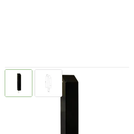
View larger image
View larger image
Direct leverbaar
808098
Productgroep B
€ 502,80
Incl. BTW