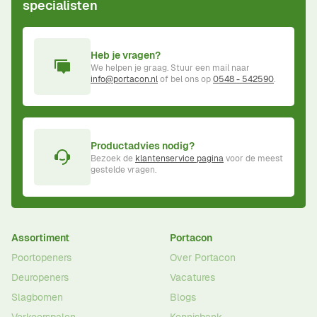
specialisten
Heb je vragen?
We helpen je graag. Stuur een mail naar
info@portacon.nl
of bel ons op
0548 - 542590
.
Productadvies nodig?
Bezoek de
klantenservice pagina
voor de meest
gestelde vragen.
Assortiment
Portacon
Poortopeners
Over Portacon
Deuropeners
Vacatures
Slagbomen
Blogs