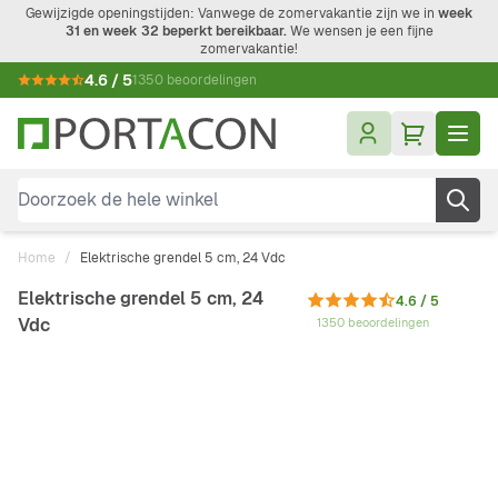
Ga naar de inhoud
Gewijzigde openingstijden: Vanwege de zomervakantie zijn we in
week
31 en week 32 beperkt bereikbaar.
We wensen je een fijne
zomervakantie!
4.6 / 5
1350 beoordelingen
Doorzoek de hele winkel
Home
/
Elektrische grendel 5 cm, 24 Vdc
Elektrische grendel 5 cm, 24
4.6 / 5
Vdc
1350 beoordelingen