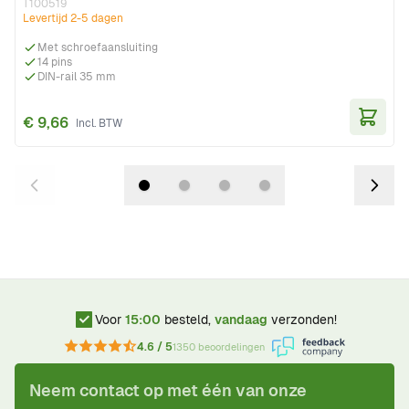
T100519
Levertijd 2-5 dagen
Met schroefaansluiting
14 pins
DIN-rail 35 mm
€ 9,66
In Wi
Voor
15:00
besteld,
vandaag
verzonden!
4.6 / 5
1350 beoordelingen
Neem contact op met één van onze