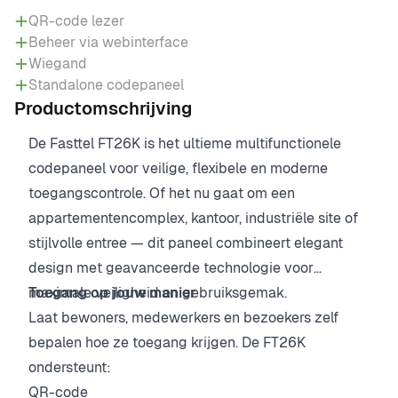
QR-code lezer
Beheer via webinterface
Wiegand
Standalone codepaneel
Productomschrijving
De Fasttel FT26K is het ultieme multifunctionele
codepaneel voor veilige, flexibele en moderne
toegangscontrole. Of het nu gaat om een
appartementencomplex, kantoor, industriële site of
stijlvolle entree — dit paneel combineert elegant
design met geavanceerde technologie voor
maximale veiligheid en gebruiksgemak.
Toegang op jouw manier
Laat bewoners, medewerkers en bezoekers zelf
bepalen hoe ze toegang krijgen. De FT26K
ondersteunt:
QR-code