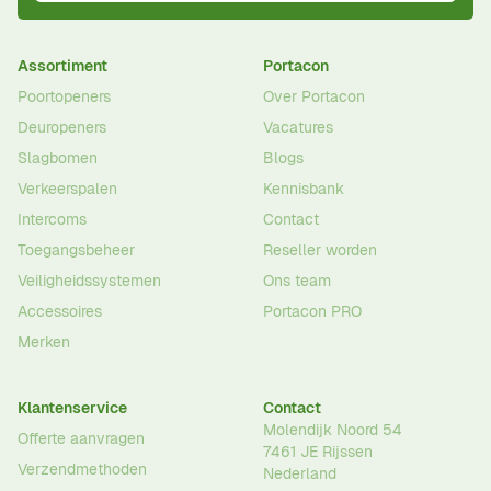
Assortiment
Portacon
Poortopeners
Over Portacon
Deuropeners
Vacatures
Slagbomen
Blogs
Verkeerspalen
Kennisbank
Intercoms
Contact
Toegangsbeheer
Reseller worden
Veiligheidssystemen
Ons team
Accessoires
Portacon PRO
Merken
Klantenservice
Contact
Molendijk Noord 54
Offerte aanvragen
7461 JE
Rijssen
Verzendmethoden
Nederland