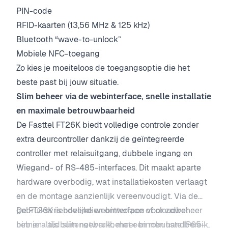
PIN-code
RFID-kaarten (13,56 MHz & 125 kHz)
Bluetooth “wave-to-unlock”
Mobiele NFC-toegang
Zo kies je moeiteloos de toegangsoptie die het
beste past bij jouw situatie.
Slim beheer via de webinterface, snelle installatie
en maximale betrouwbaarheid
De Fasttel FT26K biedt volledige controle zonder
extra deurcontroller dankzij de geïntegreerde
controller met relaisuitgang, dubbele ingang en
Wiegand- of RS-485-interfaces. Dit maakt aparte
hardware overbodig, wat installatiekosten verlaagt
en de montage aanzienlijk vereenvoudigt. Via de
gebruiksvriendelijke webinterface of cloudbeheer
De FT26K is bovendien ontworpen voor zowel
heb je altijd slim netwerkbeheer binnen handbereik,
binnen- als buitengebruik, met een robuuste IP65-