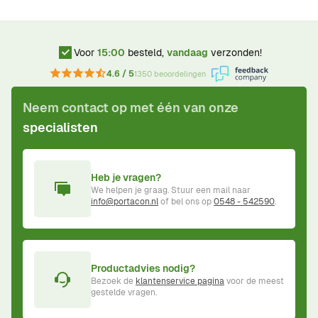
Voor
15:00
besteld,
vandaag
verzonden!
4.6 / 5
1350 beoordelingen
Neem contact op met één van onze
specialisten
Heb je vragen?
We helpen je graag. Stuur een mail naar
info@portacon.nl
of bel ons op
0548 - 542590
.
Productadvies nodig?
Bezoek de
klantenservice pagina
voor de meest
gestelde vragen.