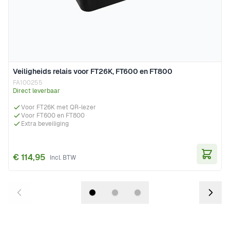
Veiligheids relais voor FT26K, FT600 en FT800
FA100255
Direct leverbaar
Voor FT26K met QR-lezer
Voor FT600 en FT800
Extra beveiliging
€ 114,95
In Wi