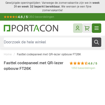
Ga naar de inhoud
Gewijzigde openingstijden: Vanwege de zomervakantie zijn we in
week
31 en week 32 beperkt bereikbaar.
We wensen je een fijne
zomervakantie!
4.6 / 5
1350 beoordelingen
Doorzoek de hele winkel
Home
/
Fasttel codepaneel met QR-lezer opbouw FT26K
Fasttel codepaneel met QR-lezer
4.6 / 5
opbouw FT26K
1350 beoordelingen