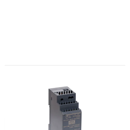
Direct leverbaar
UP-T1202D
Productgroep A
€ 28,74
Incl. BTW
Aantal