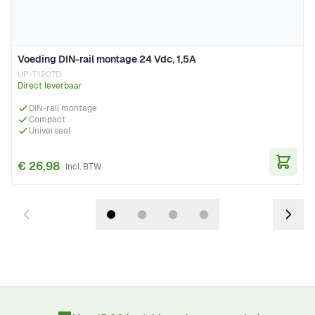
Voeding DIN-rail montage 24 Vdc, 1,5A
UP-T1207D
Direct leverbaar
DIN-rail montage
Compact
Universeel
€ 26,98
In Wi