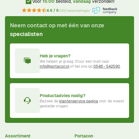
Voor
15:00
besteld,
vandaag
verzonden!
4.6 / 5
1350 beoordelingen
Neem contact op met één van onze
specialisten
Heb je vragen?
We helpen je graag. Stuur een mail naar
info@portacon.nl
of bel ons op
0548 - 542590
.
Productadvies nodig?
Bezoek de
klantenservice pagina
voor de meest
gestelde vragen.
Assortiment
Portacon