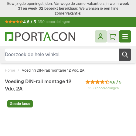
Ga naar de inhoud
Gewijzigde openingstijden: Vanwege de zomervakantie zijn we in
week
31 en week 32 beperkt bereikbaar.
We wensen je een fijne
zomervakantie!
4.6 / 5
1350 beoordelingen
Doorzoek de hele winkel
Home
/
Voeding DIN-rail montage 12 Vdc, 2A
Voeding DIN-rail montage 12
4.6 / 5
Vdc, 2A
1350 beoordelingen
Goede keus