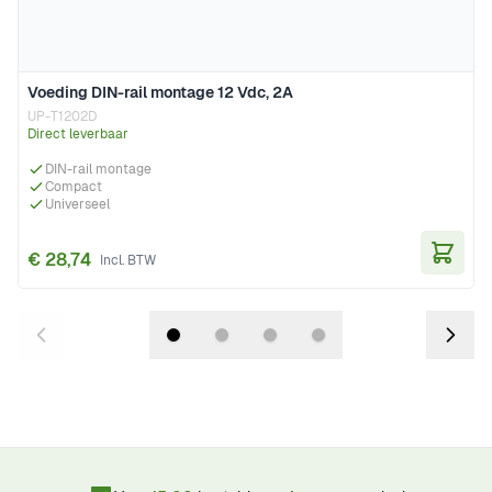
Voeding DIN-rail montage 12 Vdc, 2A
UP-T1202D
Direct leverbaar
DIN-rail montage
Compact
Universeel
€ 28,74
In Wi