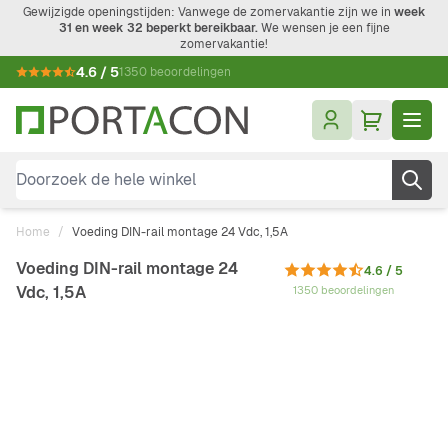
Ga naar de inhoud
Gewijzigde openingstijden: Vanwege de zomervakantie zijn we in
week
31 en week 32 beperkt bereikbaar.
We wensen je een fijne
zomervakantie!
4.6 / 5
1350 beoordelingen
Doorzoek de hele winkel
Home
/
Voeding DIN-rail montage 24 Vdc, 1,5A
Voeding DIN-rail montage 24
4.6 / 5
Vdc, 1,5A
1350 beoordelingen