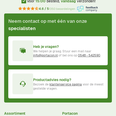
Voor
15:00
besteld,
vandaag
verzonden!
4.6 / 5
1350 beoordelingen
Neem contact op met één van onze
specialisten
Heb je vragen?
We helpen je graag. Stuur een mail naar
info@portacon.nl
of bel ons op
0548 - 542590
.
Productadvies nodig?
Bezoek de
klantenservice pagina
voor de meest
gestelde vragen.
Assortiment
Portacon