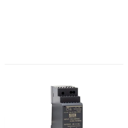
Direct leverbaar
UP-T1207D
Productgroep A
€ 26,98
Incl. BTW
Aantal