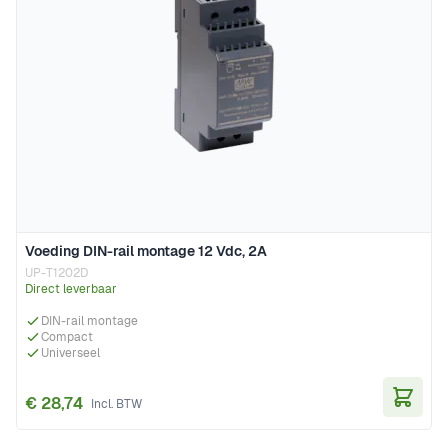
Voeding DIN-rail montage 12 Vdc, 2A
UP-T1202D
Direct leverbaar
DIN-rail montage
Compact
Universeel
€ 28,74
In Wi