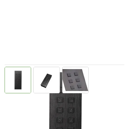
View larger image
View larger image
View larger image
Direct leverbaar
FA100180
Productgroep A
€ 356,95
Incl. BTW