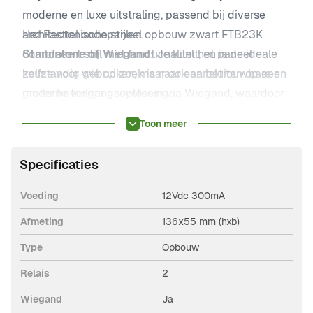
moderne en luxe uitstraling, passend bij diverse
architectonische stijlen.
Het Fasttel codepaneel opbouw zwart FTB23K
Standalone of Wiegand:
combineert stijl met functionaliteit, en is de ideale
Je kunt het paneel
zelfstandig gebruiken, maar ook aansluiten op een
keuze voor wie op zoek is naar een betrouwbare en
groter beveiligingssysteem via Wiegand, waardoor
moderne toegangsoplossing.
je flexibele opties hebt.
Toon meer
Specificaties
Voeding
12Vdc 300mA
Afmeting
136x55 mm (hxb)
Type
Opbouw
Relais
2
Wiegand
Ja