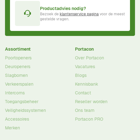
Productadvies nodig?
Bezoek de
klantenservice pagina
voor de meest
gestelde vragen.
Assortiment
Portacon
Poortopeners
Over Portacon
Deuropeners
Vacatures
Slagbomen
Blogs
Verkeerspalen
Kennisbank
Intercoms
Contact
Toegangsbeheer
Reseller worden
Veiligheidssystemen
Ons team
Accessoires
Portacon PRO
Merken