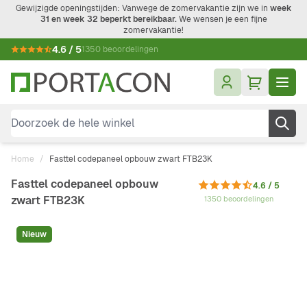
Ga naar de inhoud
Gewijzigde openingstijden: Vanwege de zomervakantie zijn we in
week
31 en week 32 beperkt bereikbaar.
We wensen je een fijne
zomervakantie!
4.6 / 5
1350 beoordelingen
Doorzoek de hele winkel
Home
/
Fasttel codepaneel opbouw zwart FTB23K
Fasttel codepaneel opbouw
4.6 / 5
zwart FTB23K
1350 beoordelingen
Nieuw