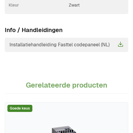
Kleur
Zwart
Info / Handleidingen
Installatiehandleiding Fasttel codepaneel (NL)
Gerelateerde producten
Navigeren door de elementen van de carrousel is mogelijk m
Druk om carrousel over te slaan
Goede keus