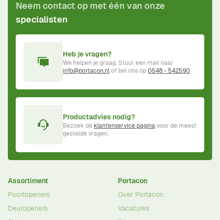
Neem contact op met één van onze
specialisten
Heb je vragen?
We helpen je graag. Stuur een mail naar
info@portacon.nl
of bel ons op
0548 - 542590
.
Productadvies nodig?
Bezoek de
klantenservice pagina
voor de meest
gestelde vragen.
Assortiment
Portacon
Poortopeners
Over Portacon
Deuropeners
Vacatures