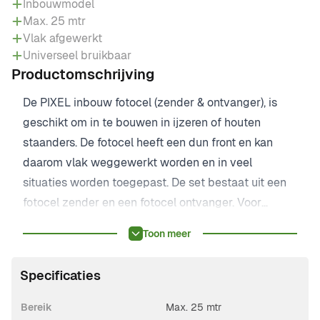
Inbouwmodel
Max. 25 mtr
Vlak afgewerkt
Universeel bruikbaar
Productomschrijving
De PIXEL inbouw fotocel (zender & ontvanger), is
geschikt om in te bouwen in ijzeren of houten
staanders. De fotocel heeft een dun front en kan
daarom vlak weggewerkt worden en in veel
situaties worden toegepast. De set bestaat uit een
fotocel zender en een fotocel ontvanger. Voor
montage in gemetselde kolommen kan de PIXEL
Toon meer
inbouwbehuizing SC.PD worden toegepast en
ingemetseld. De fotocel kan dan achteraf eenvoudig
Specificaties
worden ingebouwd.
Bereik
Max. 25 mtr