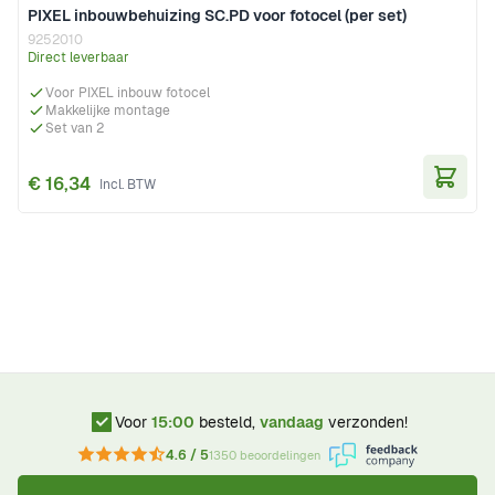
PIXEL inbouwbehuizing SC.PD voor fotocel (per set)
9252010
Direct leverbaar
Voor PIXEL inbouw fotocel
Makkelijke montage
Set van 2
€ 16,34
In Wi
Voor
15:00
besteld,
vandaag
verzonden!
4.6 / 5
1350 beoordelingen