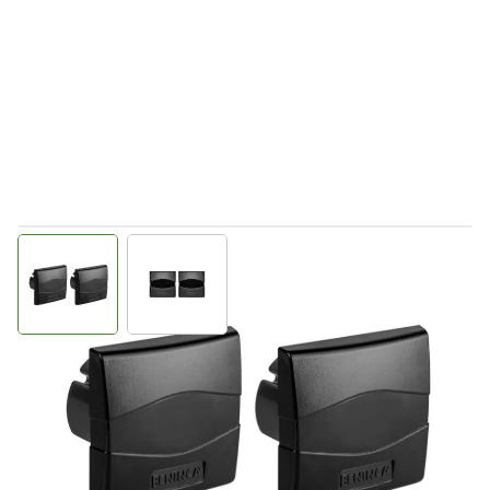
View larger image
View larger image
Direct leverbaar
940901766
Productgroep E
€ 94,38
Incl. BTW