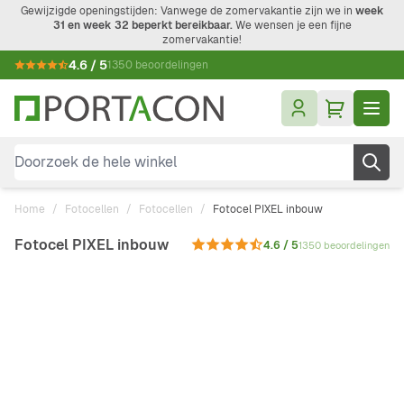
Ga naar de inhoud
Gewijzigde openingstijden: Vanwege de zomervakantie zijn we in
week
31 en week 32 beperkt bereikbaar.
We wensen je een fijne
zomervakantie!
4.6 / 5
1350 beoordelingen
Doorzoek de hele winkel
Home
/
Fotocellen
/
Fotocellen
/
Fotocel PIXEL inbouw
Fotocel PIXEL inbouw
4.6 / 5
1350 beoordelingen