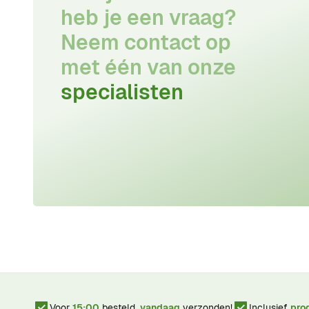
heb je een vraag?
Neem contact op
met één van onze
specialisten
Voor
15:00
besteld,
vandaag
verzonden!
Inclusief
pro