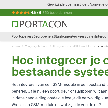
Ga naar de inhoud
Gewijzigde openingstijden: Vanwege de
4.6 / 5
1350 beoordelingen
Poortopeners
Deuropeners
Slagbomen
Verkeerspalen
Interco
Home
/
Toegangsbeheer
/
Pulsgevers
/
GSM modules
/
Hoe int
Hoe integreer je
bestaande syst
Het integreren van een GSM-module in een bestaand t
beheren. Of je nu een poort, deur of slagboom wilt aan
In deze handleiding ontdek je hoe je dit eenvoudig kun
Wat is een GSM-module en wat zijn de voordelen?