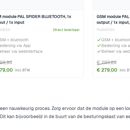
 module PAL SPIDER BLUETOOTH, 1x
GSM module PAL
ut / 1x input
output / 1x input
00550
Direct leverbaar
PA200550
SM + bluetooth
GSM + bluetoo
ediening via App
Bediening via 
eheer via webinterface
Beheer via web
98,94
€ 299,84
79,00
€ 279,00
een nauwkeurig proces. Zorg ervoor dat de module op een lo
it kan bijvoorbeeld in de buurt van de besturingskast van 