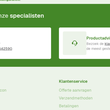
onze
specialisten
Productadvi
r
Bezoek de
kla
 542590
.
de meest geste
Klantenservice
acon
Offerte aanvragen
Verzendmethoden
Betalingen