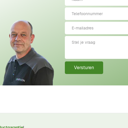
Versturen
ductgarantie
!