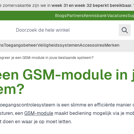
 zomervakantie zijn we in
week 31 en week 32 beperkt bereikbaar.
Blogs
Partners
Kennisbank
Vacatures
Su
Doorzoek de hele winkel
ms
Toegangsbeheer
Veiligheidssystemen
Accessoires
Merken
egreer je een GSM-module in jouw bestaande systeem?
 een GSM-module in
eem?
oegangscontrolesysteem is een slimme en efficiënte manier
sturen, een
GSM-module
maakt bediening mogelijk via je mob
t doen en waar je op moet letten.