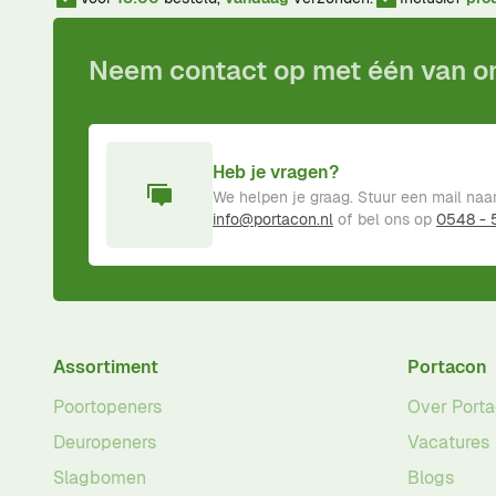
Neem contact op met één van 
Heb je vragen?
We helpen je graag. Stuur een mail naa
info@portacon.nl
of bel ons op
0548 -
Assortiment
Portacon
Poortopeners
Over Port
Deuropeners
Vacatures
Slagbomen
Blogs