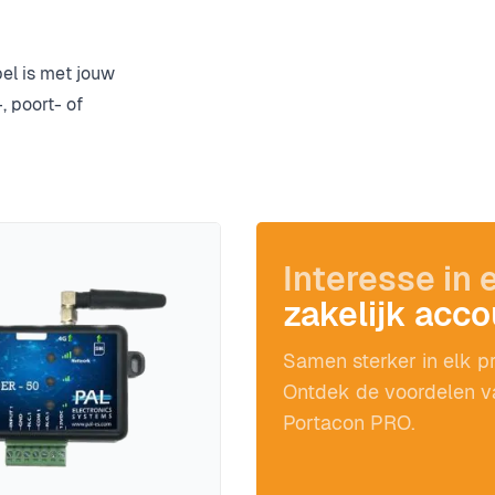
bel is met jouw
 poort- of
Interesse in 
zakelijk acc
Samen sterker in elk pr
Ontdek de voordelen v
Portacon PRO.