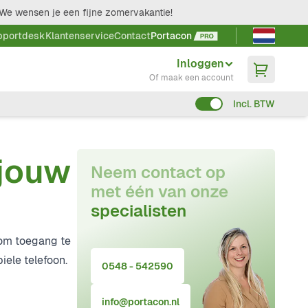
We wensen je een fijne zomervakantie!
Taal kieze
pportdesk
Klantenservice
Contact
Portacon
Inloggen
Of maak een account
Incl. BTW
 jouw
Neem contact op
met één van onze
specialisten
 om toegang te
iele telefoon.
0548 - 542590
info@portacon.nl