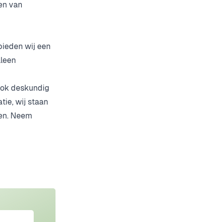
en van
bieden wij een
leen
 ook deskundig
tie, wij staan
ken. Neem