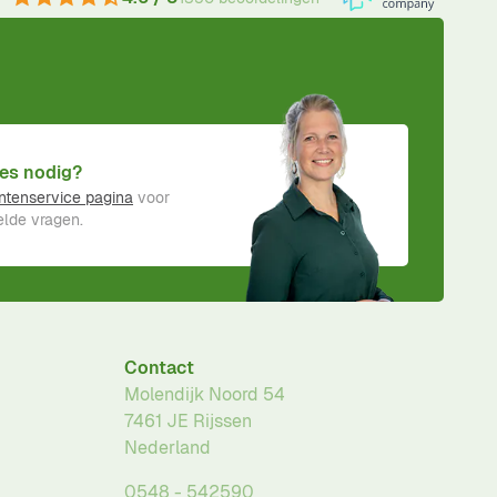
es nodig?
ntenservice pagina
voor
lde vragen.
Contact
Molendijk Noord 54
7461 JE
Rijssen
Nederland
0548 - 542590