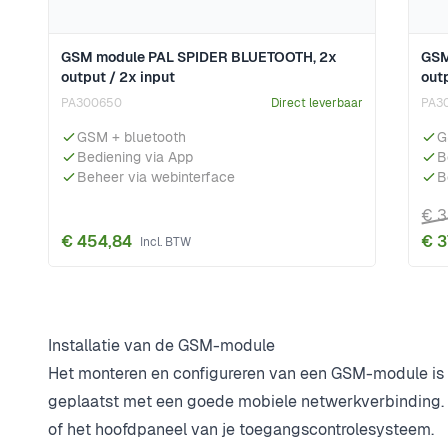
GSM module PAL SPIDER BLUETOOTH, 2x
GSM
output / 2x input
outp
PA300650
Direct leverbaar
PA3
GSM + bluetooth
G
Bediening via App
B
Beheer via webinterface
B
€ 3
€ 454,84
€ 3
Installatie van de GSM-module
Het monteren en configureren van een GSM-module is 
geplaatst met een goede mobiele netwerkverbinding. D
of het hoofdpaneel van je toegangscontrolesysteem.