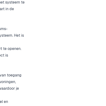
het systeem te
rt in de
 sms-
ysteem. Het is
t te openen.
ct is
 van toegang
 woningen,
waardoor je
el en