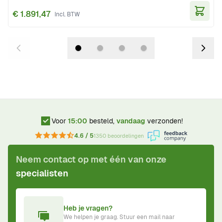
€ 1.891,47
In Wi
Voor
15:00
besteld,
vandaag
verzonden!
4.6 / 5
1350 beoordelingen
Neem contact op met één van onze
specialisten
Heb je vragen?
We helpen je graag. Stuur een mail naar