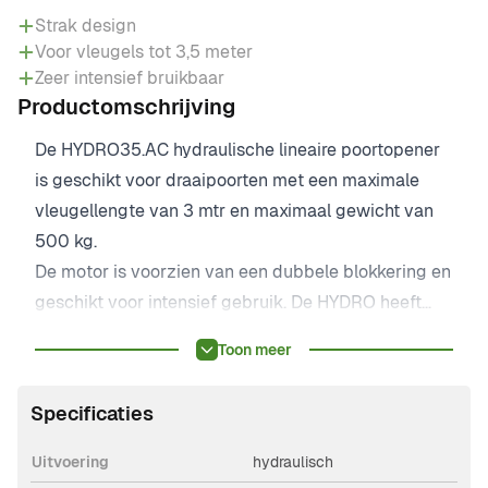
Strak design
Voor vleugels tot 3,5 meter
Zeer intensief bruikbaar
Productomschrijving
De HYDRO35.AC hydraulische lineaire poortopener
is geschikt voor draaipoorten met een maximale
vleugellengte van 3 mtr en maximaal gewicht van
500 kg.
De motor is voorzien van een dubbele blokkering en
geschikt voor intensief gebruik. De HYDRO heeft
een robuuste uitstraling en een strak design met
Toon meer
uitsluitend hoogwaardig materiaal, waardoor u
gegarandeerd bent van een lange levensduur. Bij
Specificaties
stroomuitval kan de motor eenvoudig worden
ontgrendeld met een persoonlijke sleutel.
Uitvoering
hydraulisch