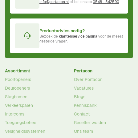
info@portacon.nl
of bel ons op
0548 - 542590
.
Productadvies nodig?
Bezoek de
klantenservice pagina
voor de meest
gestelde vragen.
Assortiment
Portacon
Poortopeners
Over Portacon
Deuropeners
Vacatures
Slagbomen
Blogs
Verkeerspalen
Kennisbank
Intercoms
Contact
Toegangsbeheer
Reseller worden
Veiligheidssystemen
Ons team