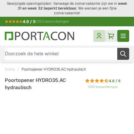
Ga naar de inhoud
Gewijzigde openingstijden: Vanwege de zomervakantie zijn we in
week
31 en week 32 beperkt bereikbaar.
We wensen je een fijne
zomervakantie!
4.6 / 5
1350 beoordelingen
Doorzoek de hele winkel
Home
/
Poortopener HYDRO35.AC hydraulisch
Poortopener HYDRO35.AC
4.6 / 5
hydraulisch
1350 beoordelingen