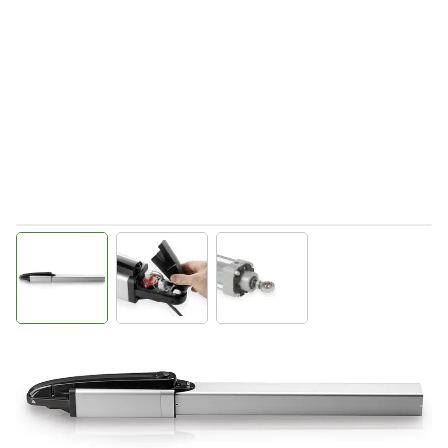
View larger image
View larger image
View larger image
Direct leverbaar
9590592
Productgroep B
€ 709,93
Incl. BTW