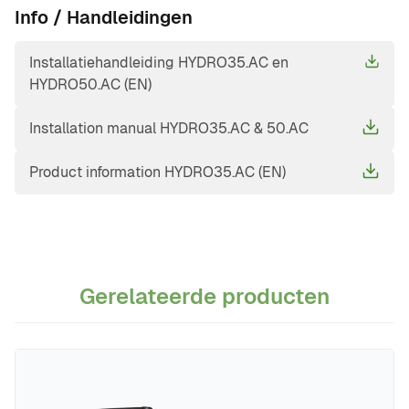
Info / Handleidingen
Installatiehandleiding HYDRO35.AC en
HYDRO50.AC (EN)
Installation manual HYDRO35.AC & 50.AC
Product information HYDRO35.AC (EN)
Gerelateerde producten
Navigeren door de elementen van de carrousel is mogelijk m
Druk om carrousel over te slaan
Druk op om naar carrouselnavigatie te gaan