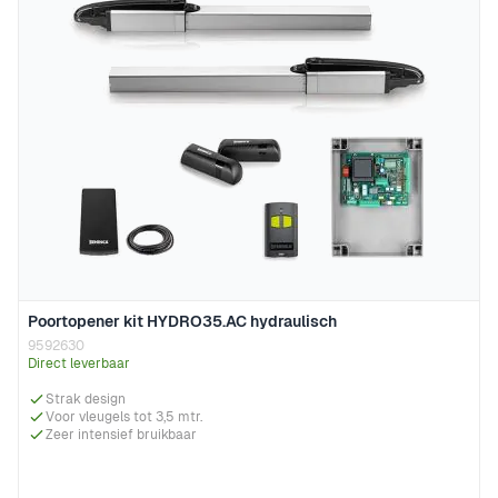
Poortopener kit HYDRO35.AC hydraulisch
9592630
Direct leverbaar
Strak design
Voor vleugels tot 3,5 mtr.
Zeer intensief bruikbaar