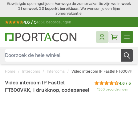
Ga naar de inhoud
Gewijzigde openingstijden: Vanwege de zomervakantie zijn we in
week
31 en week 32 beperkt bereikbaar.
We wensen je een fijne
zomervakantie!
4.6 / 5
1350 beoordelingen
Doorzoek de hele winkel
Home
/
Intercoms
/
Intercoms
/
Video intercom IP Fasttel FT600VKK, 
Video intercom IP Fasttel
4.6 / 5
FT600VKK, 1 drukknop, codepaneel
1350 beoordelingen