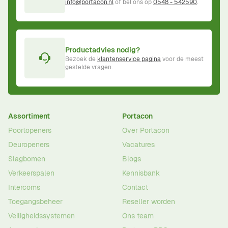
info@portacon.nl
of bel ons op
0548 - 542590
.
Productadvies nodig?
Bezoek de
klantenservice pagina
voor de meest
gestelde vragen.
Assortiment
Portacon
Poortopeners
Over Portacon
Deuropeners
Vacatures
Slagbomen
Blogs
Verkeerspalen
Kennisbank
Intercoms
Contact
Toegangsbeheer
Reseller worden
Veiligheidssystemen
Ons team