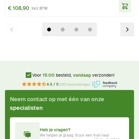
€ 108,90
In Wi
Voor
15:00
besteld,
vandaag
verzonden!
4.6 / 5
1350 beoordelingen
Neem contact op met één van onze
specialisten
Heb je vragen?
We helpen je graag. Stuur een mail naar