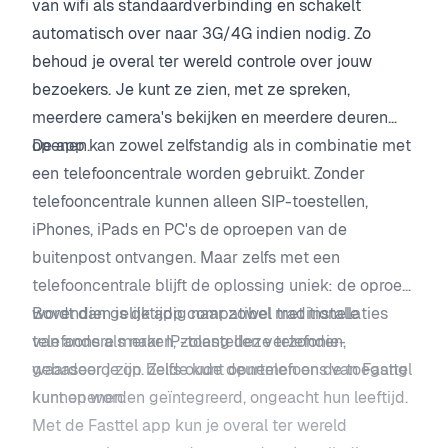
van wifi als standaardverbinding en schakelt
automatisch over naar 3G/4G indien nodig. Zo
behoud je overal ter wereld controle over jouw
bezoekers. Je kunt ze zien, met ze spreken,
meerdere camera's bekijken en meerdere deuren
openen.
De app kan zowel zelfstandig als in combinatie met
een telefooncentrale worden gebruikt. Zonder
telefooncentrale kunnen alleen SIP-toestellen,
iPhones, iPads en PC's de oproepen van de
buitenpost ontvangen. Maar zelfs met een
telefooncentrale blijft de oplossing uniek: de oproep
wordt dan gelijktijdig naar zowel traditionele
Bovendien is de app compatibel met installaties
telefoons als naar IP-toestellen verzonden,
van andere merken, zolang deze telefonie-
waardoor je op beide kunt opnemen en de toegang
gebaseerd zijn. Zelfs oude deurtelefoons van Fasttel
kunt openen.
kunnen worden geïntegreerd, ongeacht hun leeftijd.
Met de Fasttel app kun je overal ter wereld