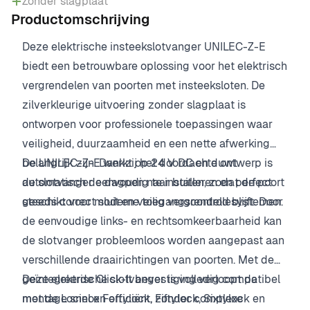
Zonder slagplaat
Productomschrijving
Deze elektrische insteekslotvanger UNILEC-Z-E
biedt een betrouwbare oplossing voor het elektrisch
vergrendelen van poorten met insteeksloten. De
zilverkleurige uitvoering zonder slagplaat is
ontworpen voor professionele toepassingen waar
veiligheid, duurzaamheid en een nette afwerking
belangrijk zijn. Dankzij het doordachte ontwerp is
De UNILEC-Z-E werkt op 24 V DC en duwt
de slotvanger eenvoudig te installeren en perfect
automatisch de dagpen naar buiten, zodat de poort
geschikt voor moderne toegangscontrolesystemen.
steeds correct sluit en veilig vergrendeld blijft. Door
de eenvoudige links- en rechtsomkeerbaarheid kan
de slotvanger probleemloos worden aangepast aan
verschillende draairichtingen van poorten. Met de
geïntegreerde Click-It bevestiging verloopt de
Deze elektrische slotvanger is volledig compatibel
montage snel en efficiënt, zonder complexe
met de Locinox Fortylock, Fiftylock, Sixtylock en