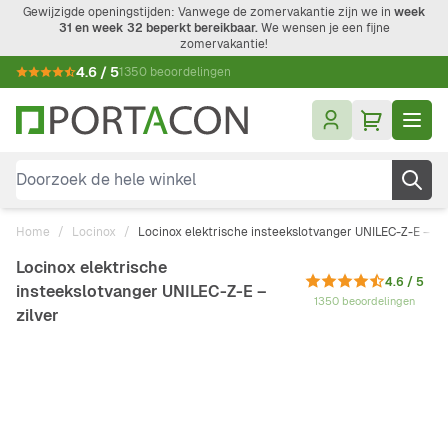
Ga naar de inhoud
Gewijzigde openingstijden: Vanwege de zomervakantie zijn we in
week
31 en week 32 beperkt bereikbaar.
We wensen je een fijne
zomervakantie!
4.6 / 5
1350 beoordelingen
Doorzoek de hele winkel
Home
/
Locinox
/
Locinox elektrische insteekslotvanger UNILEC-Z-E – zil
Locinox elektrische
4.6 / 5
insteekslotvanger UNILEC-Z-E –
1350 beoordelingen
zilver