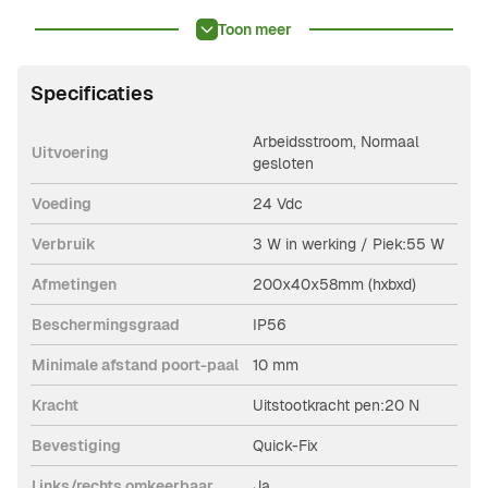
bij poorten en hekwerken.
Toon meer
Specificaties
Arbeidsstroom, Normaal
Uitvoering
gesloten
Voeding
24 Vdc
Verbruik
3 W in werking / Piek:55 W
Afmetingen
200x40x58mm (hxbxd)
Beschermingsgraad
IP56
Minimale afstand poort-paal
10 mm
Kracht
Uitstootkracht pen:20 N
Bevestiging
Quick-Fix
Links/rechts omkeerbaar
Ja