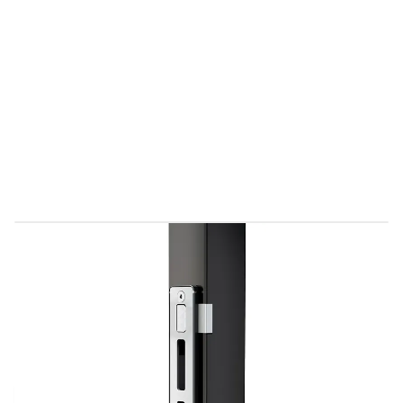
Direct leverbaar
P00038776-SILV
Productgroep D
€ 221,94
Incl. BTW
Aantal