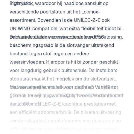
installatie.
Eightylock, waardoor hij naadloos aansluit op
verschillende poortsloten uit het Locinox-
assortiment. Bovendien is de UNILEC-Z-E ook
UNIWING-compatibel, wat extra flexibiliteit biedt bij
het samenstellen van een complete poortoplossing.
Dankzij de stevige constructie en een IP56-
beschermingsgraad is de slotvanger uitstekend
bestand tegen stof, regen en andere
weersinvloeden. Hierdoor is hij bijzonder geschikt
voor langdurig gebruik buitenshuis. De instelbare
stopplaat maakt het mogelijk om de slotvanger
nauwkeurig af te stellen voor profielen van 40 tot
Met een energieverbruik van slechts 3 W tijdens
50 mm, terwijl hij geschikt blijft voor poortprofielen
gebruik en een piekvermogen van 55 W combineert
vanaf 60 mm.
de Locinox UNILEC-Z-E krachtige prestaties met
een efficiënt stroomverbruik. De zilveren uitvoering
zonder slagplaat vormt daarmee een duurzame en
stijlvolle keuze voor elektrische toegangscontrole