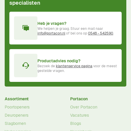
specialisten
Heb je vragen?
We helpen je graag. Stuur een mail naar
info@portacon.nl
of bel ons op
0548 - 542590
.
Productadvies nodig?
Bezoek de
klantenservice pagina
voor de meest
gestelde vragen.
Assortiment
Portacon
Poortopeners
Over Portacon
Deuropeners
Vacatures
Slagbomen
Blogs