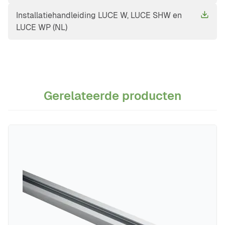
Installatiehandleiding LUCE W, LUCE SHW en
LUCE WP (NL)
Gerelateerde producten
Navigeren door de elementen van de carrousel is mogelijk m
Druk om carrousel over te slaan
Druk op om naar carrouselnavigatie te gaan