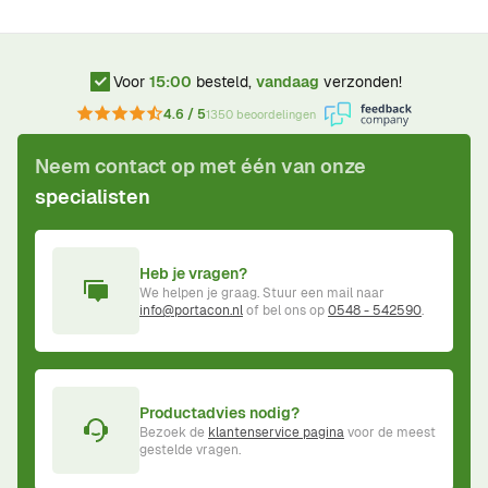
Voor
15:00
besteld,
vandaag
verzonden!
4.6 / 5
1350 beoordelingen
Neem contact op met één van onze
specialisten
Heb je vragen?
We helpen je graag. Stuur een mail naar
info@portacon.nl
of bel ons op
0548 - 542590
.
Productadvies nodig?
Bezoek de
klantenservice pagina
voor de meest
gestelde vragen.