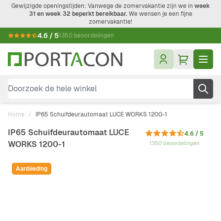
Ga naar de inhoud
Gewijzigde openingstijden: Vanwege de zomervakantie zijn we in
week
31 en week 32 beperkt bereikbaar.
We wensen je een fijne
zomervakantie!
4.6 / 5
1350 beoordelingen
Doorzoek de hele winkel
Home
/
IP65 Schuifdeurautomaat LUCE WORKS 1200-1
IP65 Schuifdeurautomaat LUCE
4.6 / 5
WORKS 1200-1
1350 beoordelingen
Aanbieding