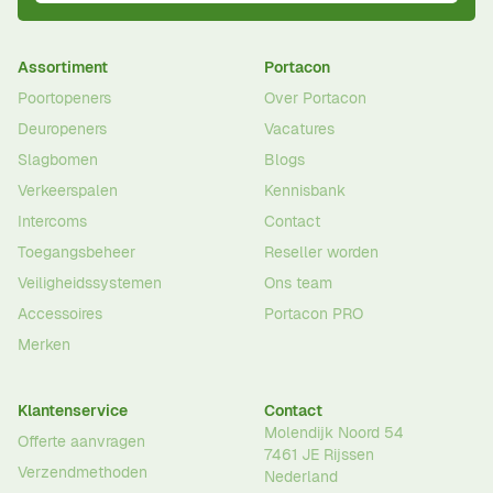
Assortiment
Portacon
Poortopeners
Over Portacon
Deuropeners
Vacatures
Slagbomen
Blogs
Verkeerspalen
Kennisbank
Intercoms
Contact
Toegangsbeheer
Reseller worden
Veiligheidssystemen
Ons team
Accessoires
Portacon PRO
Merken
Klantenservice
Contact
Molendijk Noord 54
Offerte aanvragen
7461 JE
Rijssen
Verzendmethoden
Nederland