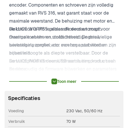
encoder. Componenten en schroeven zijn volledig
gemaakt van RVS 316, wat garant staat voor de
maximale weerstand. De behuizing met motor en
elektronica is IP65 geclassificeerd en zorgt voor
De LUCE WORKS is alleen de deurautomaat.
maximale water- en stofdichtheid. De driewielige
Overige toebehoren, zoals bevestigingsrail,
wielstelsels zorgen voor een hoge stabiliteit en zijn
bevestigingsprofiel, etc. moeten apart worden
zowel in hoogte als diepte verstelbaar. Door de
bijbesteld.
aanwezigheid van een USB aansluiting kunt u snel
De LUCE WORKS deurautomaat is een product van
en éénvoudig de firmware bijwerken en parameters
Beninca.
en logica kopiëren naar een nieuw systeem.
Toon meer
Hierdoor is een constante werking gegarandeerd.
Specificaties
Voeding
230 Vac, 50/60 Hz
Verbruik
70 W