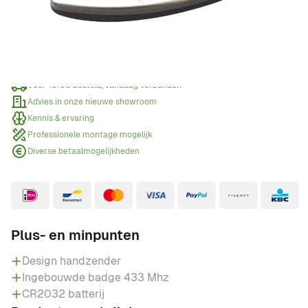
Offerte aanvragen
Wanneer een offerte aanvragen?
Voor 15:00 besteld, vandaag verzonden
Advies in onze nieuwe showroom
Kennis & ervaring
Professionele montage mogelijk
Diverse betaalmogelijkheden
Plus- en minpunten
Design handzender
Ingebouwde badge 433 Mhz
CR2032 batterij