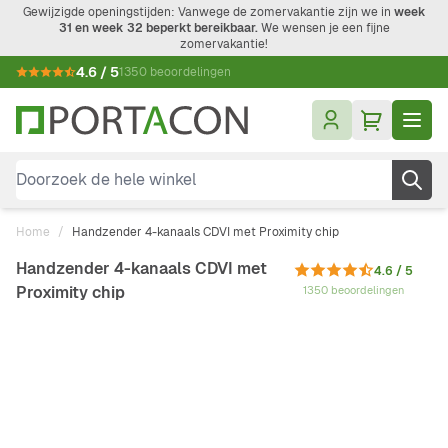
Ga naar de inhoud
Gewijzigde openingstijden: Vanwege de zomervakantie zijn we in
week
31 en week 32 beperkt bereikbaar.
We wensen je een fijne
zomervakantie!
4.6 / 5
1350 beoordelingen
Doorzoek de hele winkel
Home
/
Handzender 4-kanaals CDVI met Proximity chip
Handzender 4-kanaals CDVI met
4.6 / 5
Proximity chip
1350 beoordelingen