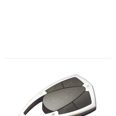
Direct leverbaar
C104031
Productgroep D
€ 67,76
Incl. BTW
Aantal