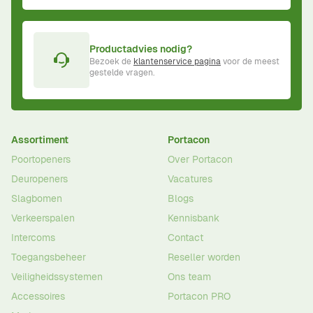
Productadvies nodig?
Bezoek de
klantenservice pagina
voor de meest
gestelde vragen.
Assortiment
Portacon
Poortopeners
Over Portacon
Deuropeners
Vacatures
Slagbomen
Blogs
Verkeerspalen
Kennisbank
Intercoms
Contact
Toegangsbeheer
Reseller worden
Veiligheidssystemen
Ons team
Accessoires
Portacon PRO