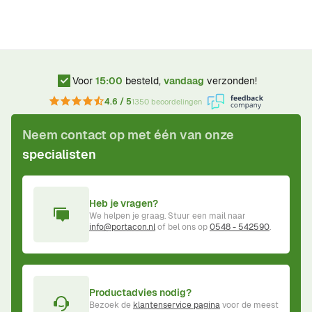
Voor
15:00
besteld,
vandaag
verzonden!
4.6 / 5
1350 beoordelingen
Neem contact op met één van onze
specialisten
Heb je vragen?
We helpen je graag. Stuur een mail naar
info@portacon.nl
of bel ons op
0548 - 542590
.
Productadvies nodig?
Bezoek de
klantenservice pagina
voor de meest