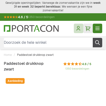
Ga naar de inhoud
Gewijzigde openingstijden: Vanwege de zomervakantie zijn we in
week
31 en week 32 beperkt bereikbaar.
We wensen je een fijne
zomervakantie!
4.6 / 5
1350 beoordelingen
Doorzoek de hele winkel
Home
/
Paddestoel drukknop zwart
Paddestoel drukknop
4.6 / 5
zwart
1350 beoordelingen
Aanbieding