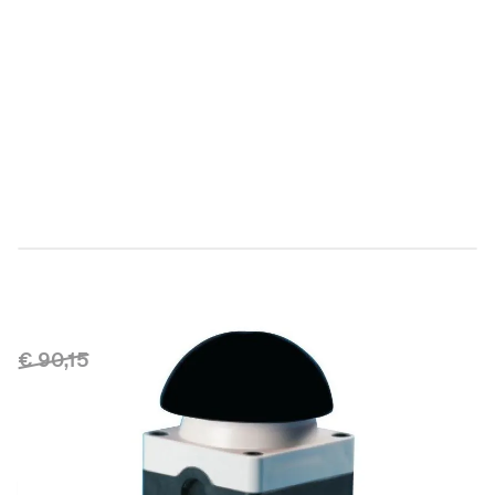
Direct leverbaar
260244
Productgroep A
€ 90,15
€ 74,50
Incl. BTW
Aantal