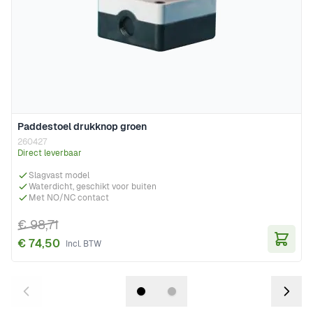
Paddestoel drukknop groen
260427
Direct leverbaar
Slagvast model
Waterdicht, geschikt voor buiten
Met NO/NC contact
€ 98,71
€ 74,50
In Wi