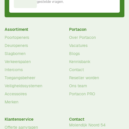
gestelde vragen.
Assortiment
Portacon
Poortopeners
Over Portacon
Deuropeners
Vacatures
Slagbomen
Blogs
Verkeerspalen
Kennisbank
Intercoms
Contact
Toegangsbeheer
Reseller worden
Veiligheidssystemen
Ons team
Accessoires
Portacon PRO
Merken
Klantenservice
Contact
Molendijk Noord 54
Offerte aanvragen