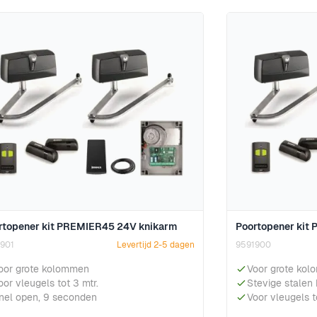
rtopener kit PREMIER45 24V knikarm
Poortopener kit
901
Levertijd 2-5 dagen
9591900
oor grote kolommen
Voor grote ko
oor vleugels tot 3 mtr.
Stevige stalen
nel open, 9 seconden
Voor vleugels t