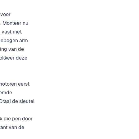
rvoor
t. Monteer nu
a vast met
 gebogen arm
ing van de
lokkeer deze
motoren eerst
stemde
Draai de sleutel
k die pen door
kant van de