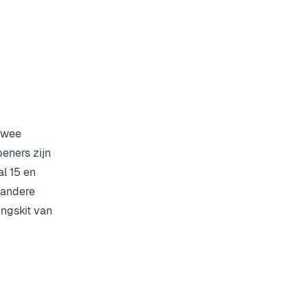
 twee
eners zijn
l 15 en
 andere
ingskit van