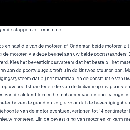
gende stappen zelf monteren:
s en haal die van de motoren af. Onderaan beide motoren zit
g de motoren via deze beugel aan uw beide poortstaanders.
everd. Kies het bevestigingssysteem dat het beste bij het mat
m aan de poortvleugels treft u in de kit twee steunen aan. M
igingssysteem dat bij het materiaal en de constructie van u
r op uw poortstaander en die van de knikarm op uw poortvle
n van de afstand tussen het scharnier van de poortvleugel e
meter boven de grond en zorg ervoor dat de bevestigingsbeu
latiehoogte van de motor eventueel verlagen tot 14 centimeter
nieuw monteren. Lijn de bevestiging van motor en knikarm m
.