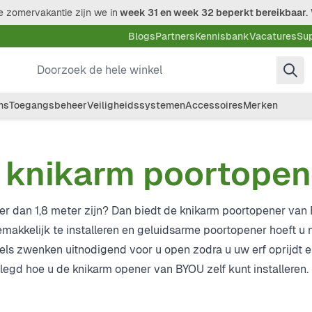
 zomervakantie zijn we in
week 31 en week 32 beperkt bereikbaar.
Blogs
Partners
Kennisbank
Vacatures
Su
Doorzoek de hele winkel
ms
Toegangsbeheer
Veiligheidssystemen
Accessoires
Merken
n knikarm poortope
ger dan 1,8 meter zijn? Dan biedt de knikarm poortopener va
makkelijk te installeren en geluidsarme poortopener hoeft u 
els zwenken uitnodigend voor u open zodra u uw erf oprijdt e
legd hoe u de knikarm opener van BYOU zelf kunt installeren.