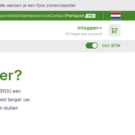
We wensen je een fijne zomervakantie!
Taal kieze
pportdesk
Klantenservice
Contact
Portacon
Inloggen
Of maak een account
Incl. BTW
ner?
specialisten
n BYOU een
niet langer uw
n sluiten
0548 - 542590
info@portacon.nl