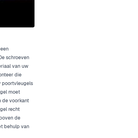
 een
 De schroeven
eriaal van uw
onteer die
w poortvleugels
ugel moet
n de voorkant
gel recht
 boven de
et behulp van