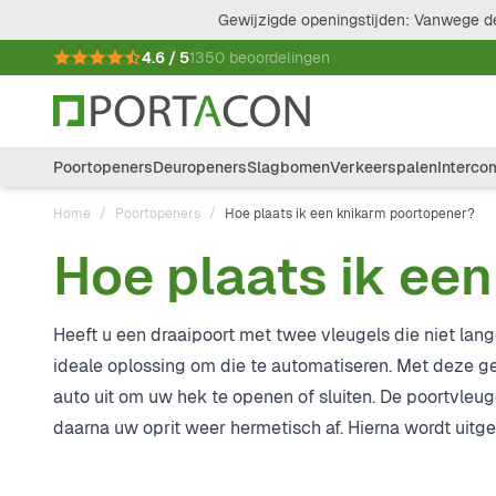
Ga naar de inhoud
Gewijzigde openingstijden: Vanwege de
4.6 / 5
1350 beoordelingen
Poortopeners
Deuropeners
Slagbomen
Verkeerspalen
Interco
Home
/
Poortopeners
/
Hoe plaats ik een knikarm poortopener?
Hoe plaats ik ee
Heeft u een draaipoort met twee vleugels die niet lan
ideale oplossing om die te automatiseren. Met deze ge
auto uit om uw hek te openen of sluiten. De poortvleug
daarna uw oprit weer hermetisch af. Hierna wordt uitge