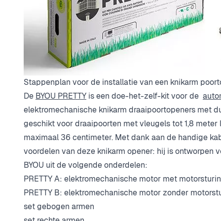
Stappenplan voor de installatie van een knikarm poor
De
BYOU PRETTY
is een doe-het-zelf-kit voor de
auto
elektromechanische knikarm draaipoortopeners met dub
geschikt voor draaipoorten met vleugels tot 1,8 mete
maximaal 36 centimeter. Met dank aan de handige kabe
voordelen van deze knikarm opener: hij is ontworpen v
BYOU uit de volgende onderdelen:
PRETTY A: elektromechanische motor met motorsturing
PRETTY B: elektromechanische motor zonder motorst
set gebogen armen
set rechte armen