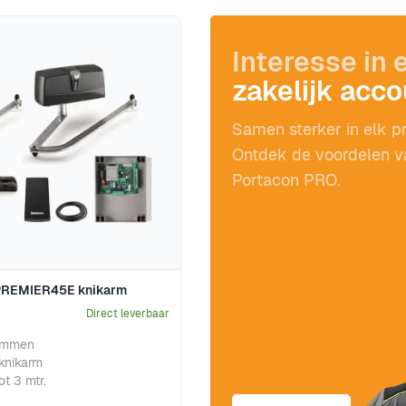
Interesse in 
zakelijk acc
Samen sterker in elk pr
Ontdek de voordelen v
Portacon PRO.
 PREMIER45E knikarm
Direct leverbaar
lommen
 knikarm
ot 3 mtr.