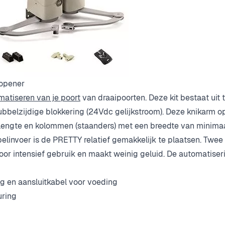
topener
matiseren van je poort
van draaipoorten. Deze kit bestaat uit
belzijdige blokkering (24Vdc gelijkstroom). Deze knikarm op
r lengte en kolommen (staanders) met een breedte van minimaa
linvoer is de PRETTY relatief gemakkelijk te plaatsen. Twee
oor intensief gebruik en maakt weinig geluid. De automatiser
 en aansluitkabel voor voeding
uring