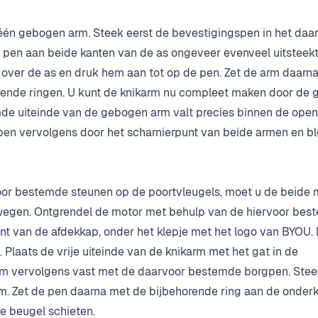
 één gebogen arm. Steek eerst de bevestigingspen in het daa
e pen aan beide kanten van de as ongeveer evenveel uitsteek
 over de as en druk hem aan tot op de pen. Zet de arm daarn
ende ringen. U kunt de knikarm nu compleet maken door de
mde uiteinde van de gebogen arm valt precies binnen de open
pen vervolgens door het scharnierpunt van beide armen en b
or bestemde steunen op de poortvleugels, moet u de beide 
ewegen. Ontgrendel de motor met behulp van de hiervoor be
ant van de afdekkap, onder het klepje met het logo van BYOU. 
 Plaats de vrije uiteinde van de knikarm met het gat in de
arm vervolgens vast met de daarvoor bestemde borgpen. Stee
m. Zet de pen daarna met de bijbehorende ring aan de onder
 de beugel schieten.