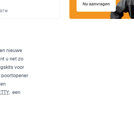
Nu aanvragen
een nieuwe
nt u net zo
gskits voor
n poortopener
een
TTY,
een