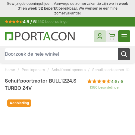
Ga naar de inhoud
Gewijzigde openingstijden: Vanwege de zomervakantie zijn we in
week
31 en week 32 beperkt bereikbaar.
We wensen je een fijne
zomervakantie!
4.6 / 5
1350 beoordelingen
Doorzoek de hele winkel
Home
/
Poortopeners
/
Schuifpoortopeners
/
Schuifpoortopener 1000
Schuifpoortmotor BULL1224.S
4.6 / 5
TURBO 24V
1350 beoordelingen
Aanbieding