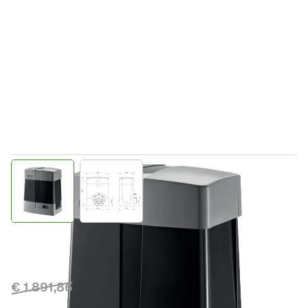
View larger image
View larger image
Direct leverbaar
9590976
Productgroep E
€ 1.891,86