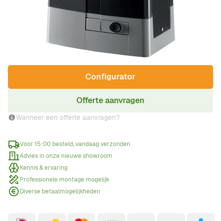
€ 1.699,00
Incl. BTW
Aantal
Configurator
Offerte aanvragen
Wanneer een offerte aanvragen?
Voor 15:00 besteld, vandaag verzonden
Advies in onze nieuwe showroom
Kennis & ervaring
Professionele montage mogelijk
Diverse betaalmogelijkheden