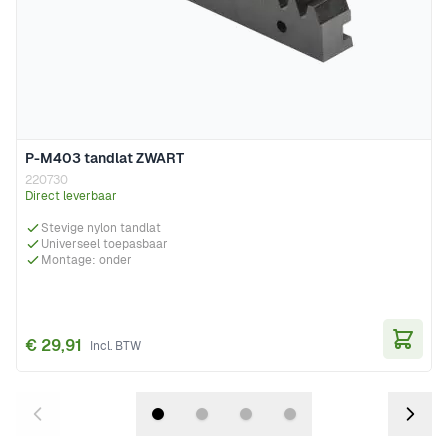
P-M403 tandlat ZWART
220730
Direct leverbaar
Stevige nylon tandlat
Universeel toepasbaar
Montage: onder
€ 29,91
In Wi