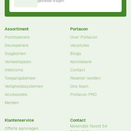
gestelde vragen.
Assortiment
Portacon
Poortopeners
Over Portacon
Deuropeners
Vacatures
Slagbomen
Blogs
Verkeerspalen
Kennisbank
Intercoms
Contact
Toegangsbeheer
Reseller worden
Veiligheidssystemen
Ons team
Accessoires
Portacon PRO
Merken
Klantenservice
Contact
Molendijk Noord 54
Offerte aanvragen