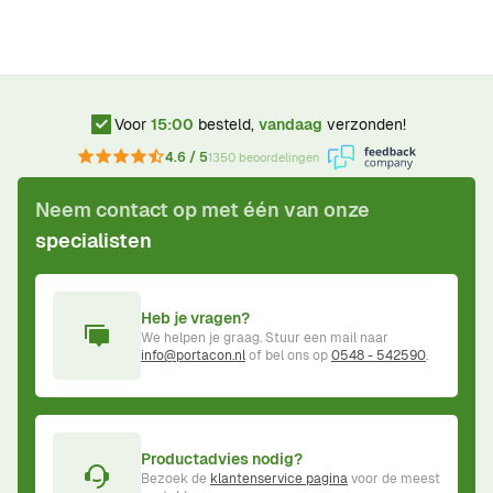
Voor
15:00
besteld,
vandaag
verzonden!
4.6 / 5
1350 beoordelingen
Neem contact op met één van onze
specialisten
Heb je vragen?
We helpen je graag. Stuur een mail naar
info@portacon.nl
of bel ons op
0548 - 542590
.
Productadvies nodig?
Bezoek de
klantenservice pagina
voor de meest