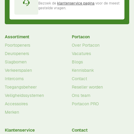
Bezoek de
klantenservice pagina
voor de meest
gestelde vragen.
Assortiment
Portacon
Poortopeners
Over Portacon
Deuropeners
Vacatures
Slagbomen
Blogs
Verkeerspalen
Kennisbank
Intercoms
Contact
Toegangsbeheer
Reseller worden
Veiligheidssystemen
Ons team
Accessoires
Portacon PRO
Merken
Klantenservice
Contact