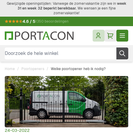
Ga naar de inhoud
Gewijzigde openingstijden: Vanwege de zomervakantie zijn we in
week
31 en week 32 beperkt bereikbaar.
We wensen je een fijne
zomervakantie!
4.6 / 5
1350 beoordelingen
Doorzoek de hele winkel
Home
/
Poortopeners
/
Welke poortopener heb ik nodig?
24-03-2022