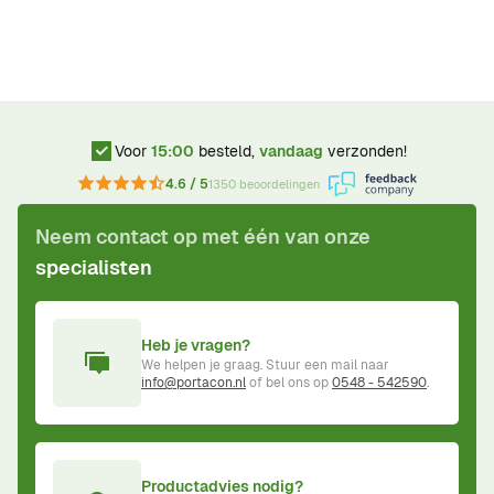
Voor
15:00
besteld,
vandaag
verzonden!
4.6 / 5
1350 beoordelingen
Neem contact op met één van onze
specialisten
Heb je vragen?
We helpen je graag. Stuur een mail naar
info@portacon.nl
of bel ons op
0548 - 542590
.
Productadvies nodig?