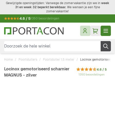
Ga naar de inhoud
Gewijzigde openingstijden: Vanwege de zomervakantie zijn we in
week
31 en week 32 beperkt bereikbaar.
We wensen je een fijne
zomervakantie!
4.6 / 5
1350 beoordelingen
Doorzoek de hele winkel
Home
/
Poortsluiters
/
Poortsluiter 1.5 meter
/
Locinox gemotoriseerd 
Locinox gemotoriseerd scharnier
4.6 / 5
MAGNUS - zilver
1350 beoordelingen