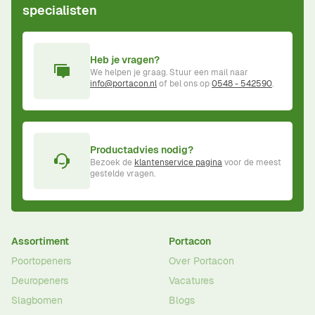
specialisten
Heb je vragen?
We helpen je graag. Stuur een mail naar
info@portacon.nl
of bel ons op
0548 - 542590
.
Productadvies nodig?
Bezoek de
klantenservice pagina
voor de meest
gestelde vragen.
Assortiment
Portacon
Poortopeners
Over Portacon
Deuropeners
Vacatures
Slagbomen
Blogs