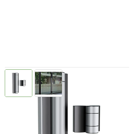
View larger image
View larger image
Levertijd 2-5 dagen
P00042163-SILV
Productgroep D
€ 1.621,39
Incl. BTW