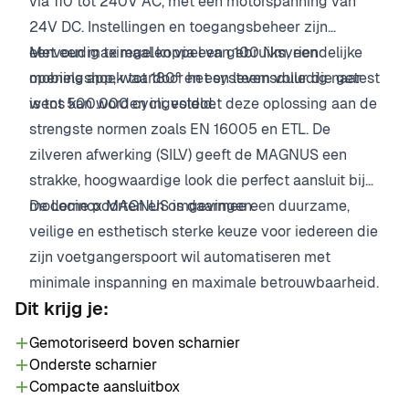
via 110 tot 240V AC, met een motorspanning van
24V DC. Instellingen en toegangsbeheer zijn
eenvoudig te regelen via een gebruiksvriendelijke
Met een maximaal koppel van 100 Nm, een
mobiele app, waardoor het systeem volledig naar
openingshoek tot 180° en een levensduur die getest
wens kan worden ingesteld.
is tot 500.000 cycli, voldoet deze oplossing aan de
strengste normen zoals EN 16005 en ETL. De
zilveren afwerking (SILV) geeft de MAGNUS een
strakke, hoogwaardige look die perfect aansluit bij
moderne poorten en omgevingen.
De Locinox MAGNUS is daarmee een duurzame,
veilige en esthetisch sterke keuze voor iedereen die
zijn voetgangerspoort wil automatiseren met
minimale inspanning en maximale betrouwbaarheid.
Dit krijg je:
Gemotoriseerd boven scharnier
Onderste scharnier
Compacte aansluitbox