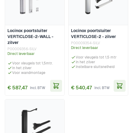
Locinox poortsluiter
Locinox poortsluiter
VERTICLOSE-2-WALL -
VERTICLOSE-2 - zilver
zilver
P00009354-SILV
Direct leverbaar
P00009356-SILV
Direct leverbaar
Voor vleugels tot 1,5 mtr
In het zilver
Voor vleugels tot 1,5mtr.
Instelbare sluitsnelheid
In het zilver
Voor wandmontage
€ 587,47
€ 540,47
In Winkelwagen
In Wi