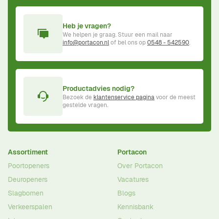
Heb je vragen?
We helpen je graag. Stuur een mail naar
info@portacon.nl
of bel ons op
0548 - 542590
.
Productadvies nodig?
Bezoek de
klantenservice pagina
voor de meest
gestelde vragen.
Assortiment
Portacon
Poortopeners
Over Portacon
Deuropeners
Vacatures
Slagbomen
Blogs
Verkeerspalen
Kennisbank