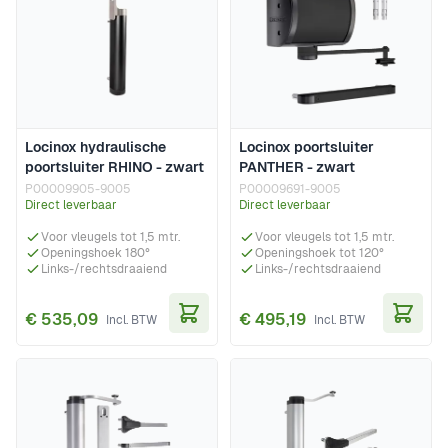
Locinox hydraulische
Locinox poortsluiter
poortsluiter RHINO - zwart
PANTHER - zwart
P00009905-9005
P00009691-9005
Direct leverbaar
Direct leverbaar
Voor vleugels tot 1,5 mtr.
Voor vleugels tot 1,5 mtr.
Openingshoek 180°
Openingshoek tot 120°
Links-/rechtsdraaiend
Links-/rechtsdraaiend
€ 535,09
€ 495,19
In Winkelwagen
In Wi