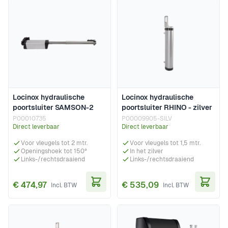
Locinox hydraulische
Locinox hydraulische
poortsluiter SAMSON-2
poortsluiter RHINO - zilver
P00010735
P00009905-SILV
Direct leverbaar
Direct leverbaar
Voor vleugels tot 2 mtr.
Voor vleugels tot 1,5 mtr.
Openingshoek tot 150°
In het zilver
Links-/rechtsdraaiend
Links-/rechtsdraaiend
€ 474,97
€ 535,09
In Winkelwagen
In Wi