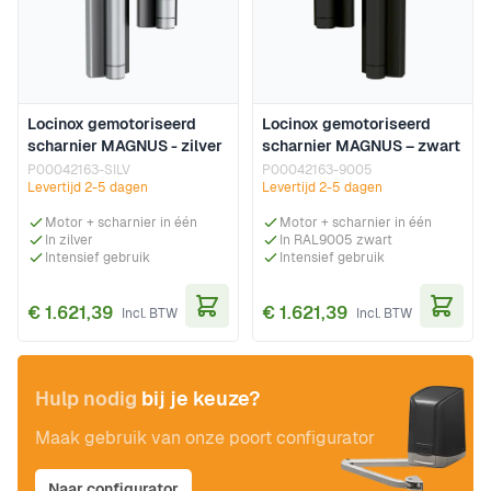
Locinox gemotoriseerd
Locinox gemotoriseerd
scharnier MAGNUS - zilver
scharnier MAGNUS – zwart
P00042163-SILV
P00042163-9005
Levertijd 2-5 dagen
Levertijd 2-5 dagen
Motor + scharnier in één
Motor + scharnier in één
In zilver
In RAL9005 zwart
Intensief gebruik
Intensief gebruik
€ 1.621,39
€ 1.621,39
In Winkelwagen
In Wi
Hulp nodig
bij je keuze?
Maak gebruik van onze poort configurator
Naar configurator