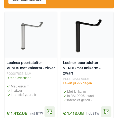
Locinox poortsluiter
Locinox poortsluiter
VENUS met knikarm - zilver
VENUS met knikarm -
zwart
P00017633-SILV
Direct leverbaar
P00017633-9005
Levertijd 2-5 dagen
Met knikarm
In zilver
Met knikarm
Intensief gebruik
In RAL9005 zwart
Intensief gebruik
€ 1.412,08
€ 1.412,08
In Winkelwagen
In Wi