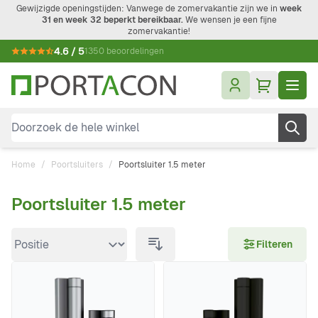
Ga naar de inhoud
Gewijzigde openingstijden: Vanwege de zomervakantie zijn we in
week
31 en week 32 beperkt bereikbaar.
We wensen je een fijne
zomervakantie!
4.6 / 5
1350 beoordelingen
Doorzoek de hele winkel
Home
/
Poortsluiters
/
Poortsluiter 1.5 meter
Poortsluiter 1.5 meter
Doorgaan naar productlijst
Filteren