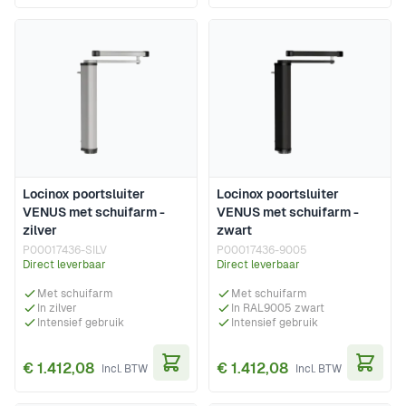
Locinox poortsluiter
Locinox poortsluiter
VENUS met schuifarm -
VENUS met schuifarm -
zilver
zwart
P00017436-SILV
P00017436-9005
Direct leverbaar
Direct leverbaar
Met schuifarm
Met schuifarm
In zilver
In RAL9005 zwart
Intensief gebruik
Intensief gebruik
€ 1.412,08
€ 1.412,08
In Winkelwagen
In Wi