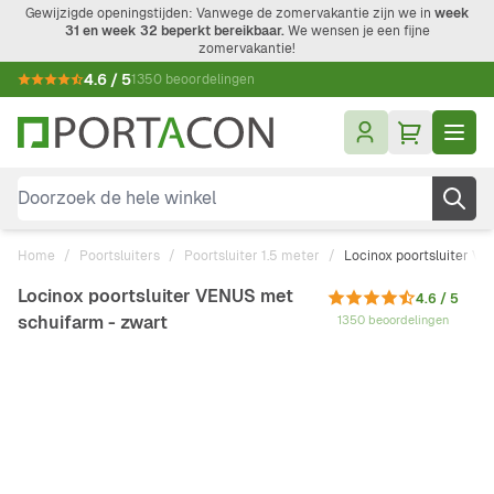
Ga naar de inhoud
Gewijzigde openingstijden: Vanwege de zomervakantie zijn we in
week
31 en week 32 beperkt bereikbaar.
We wensen je een fijne
zomervakantie!
4.6 / 5
1350 beoordelingen
Doorzoek de hele winkel
Home
/
Poortsluiters
/
Poortsluiter 1.5 meter
/
Locinox poortsluiter V
Locinox poortsluiter VENUS met
4.6 / 5
schuifarm - zwart
1350 beoordelingen