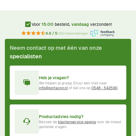
Voor
15:00
besteld,
vandaag
verzonden!
4.6 / 5
1350 beoordelingen
Neem contact op met één van onze
specialisten
Heb je vragen?
We helpen je graag. Stuur een mail naar
info@portacon.nl
of bel ons op
0548 - 542590
.
Productadvies nodig?
Bezoek de
klantenservice pagina
voor de meest
gestelde vragen.