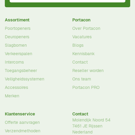
Assortiment
Portacon
Poortopeners
Over Portacon
Deuropeners
Vacatures
Slagbomen
Blogs
Verkeerspalen
Kennisbank
Intercoms
Contact
Toegangsbeheer
Reseller worden
Veiligheidssystemen
Ons team
Accessoires
Portacon PRO
Merken
Klantenservice
Contact
Molendijk Noord 54
Offerte aanvragen
7461 JE
Rijssen
Verzendmethoden
Nederland