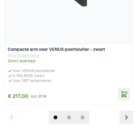
Compacte arm voor VENUS poortsluiter - zwart
P00020969-9005
Direct leverbaar
Voor VENUS poortsluiter
In RAL9005 zwart
Voor 180° scharnieren
€ 217,00
In Wi