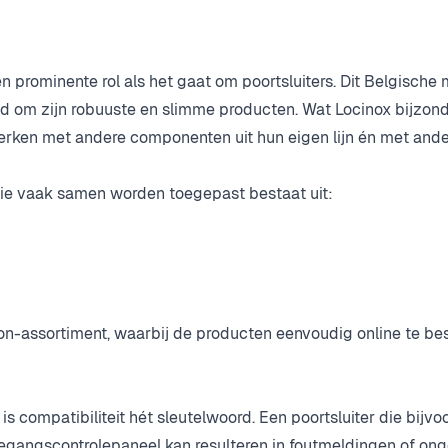
 prominente rol als het gaat om poortsluiters. Dit Belgische 
 om zijn robuuste en slimme producten. Wat Locinox bijzond
werken met andere componenten uit hun eigen lijn én met and
ie vaak samen worden toegepast bestaat uit:
-assortiment, waarbij de producten eenvoudig online te best
g
compatibiliteit hét sleutelwoord. Een poortsluiter die bijvo
toegangscontrolepaneel kan resulteren in foutmeldingen of on