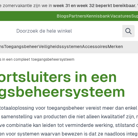
 zomervakantie zijn we in
week 31 en week 32 beperkt bereikbaar.
Blogs
Partners
Kennisbank
Vacatures
Su
Doorzoek de hele winkel
ms
Toegangsbeheer
Veiligheidssystemen
Accessoires
Merken
ers in een compleet toegangsbeheersysteem
ortsluiters in een
ngsbeheersysteem
totaaloplossing voor toegangsbeheer vereist meer dan enkel 
amenstelling van producten die niet alleen kwalitatief zijn,
e combinatie kan leiden tot verminderde werking, stilstand o
iezen voor systemen waarvan bewezen is dat ze naadloos integ