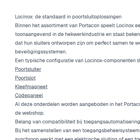
Locinox: de standaard in poortsluitoplossingen
Binnen het assortiment van Portacon speelt Locinox een
toonaangevend in de hekwerkindustrie en staat bekend
dat hun sluiters ontworpen zijn om perfect samen te 
beveiligingssystemen.
Een typische configuratie van Locinox-componenten d
Poortsluiter
Poortslot
Kleefmagneet
Codepaneel
Al deze onderdelen worden aangeboden in het Portacon
de webshop.
Belang van compatibiliteit bij toegangsautomatiserin
Bij het samenstellen van een toegangsbeheersysteem is 
synchroon werkt met een elektrische sluiting of een 