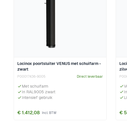
Locinox poortsluiter VENUS met schuifarm -
Loc
zwart
zilv
P00017436-9005
Direct leverbaar
P00
Met schuifarm
V
In RAL9005 zwart
I
Intensief gebruik
L
€ 1.412,08
€ 