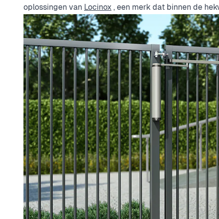
oplossingen van
Locinox
, een merk dat binnen de hek