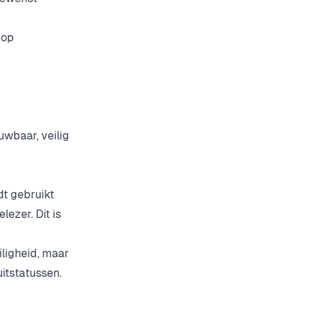
 op
wbaar, veilig
dt gebruikt
ezer. Dit is
iligheid, maar
itstatussen.