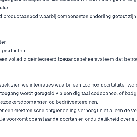
elen.
d productaanbod waarbij componenten onderling getest zijn
ten
 producten
 een volledig geïntegreerd toegangsbeheersysteem dat betrou
istiek zien we integraties waarbij een
Locinox
poortsluiter wor
l toegang wordt geregeld via een digitaal codepaneel of badgel
bezoekersdoorgangen op bedrijventerreinen.
 een elektronische ontgrendeling verhoogt niet alleen de ve
 Je voorkomt openstaande poorten en onduidelijkheid over slu