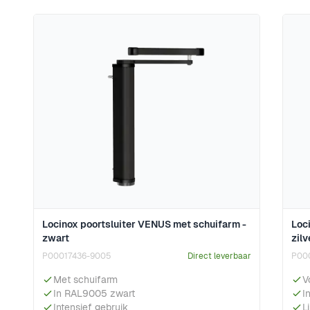
Locinox poortsluiter VENUS met schuifarm -
Loc
zwart
zilv
P00017436-9005
Direct leverbaar
P00
Met schuifarm
V
In RAL9005 zwart
I
Intensief gebruik
L