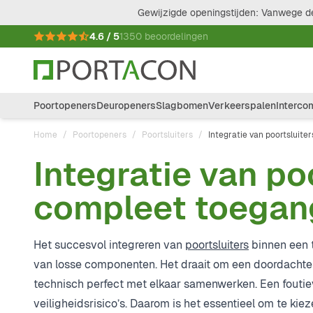
Ga naar de inhoud
Gewijzigde openingstijden: Vanwege de
4.6 / 5
1350 beoordelingen
Poortopeners
Deuropeners
Slagbomen
Verkeerspalen
Interco
Home
/
Poortopeners
/
Poortsluiters
/
Integratie van poortsluit
Integratie van po
compleet toega
Het succesvol integreren van
poortsluiters
binnen een 
van losse componenten. Het draait om een doordachte s
technisch perfect met elkaar samenwerken. Een foutiev
veiligheidsrisico’s. Daarom is het essentieel om te k