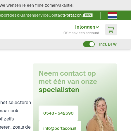
We wensen je een fijne zomervakantie!
Taal kieze
pportdesk
Klantenservice
Contact
Portacon
Inloggen
Of maak een account
Incl. BTW
Neem contact op
met één van onze
specialisten
het selecteren
 maar ook
0548 - 542590
f zelfs
reren, zoals de
info@portacon.nl