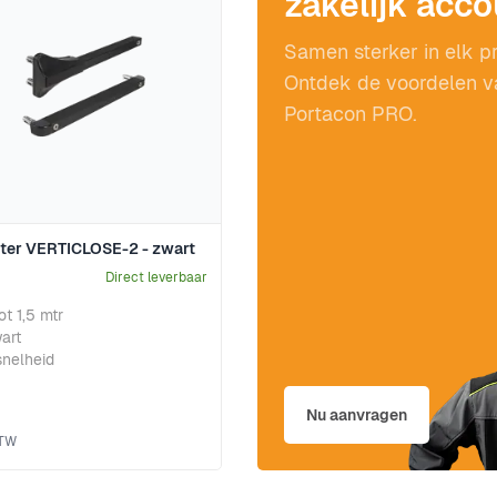
zakelijk acc
Samen sterker in elk pr
Ontdek de voordelen v
Portacon PRO.
iter VERTICLOSE-2 - zwart
Direct leverbaar
ot 1,5 mtr
art
snelheid
Nu aanvragen