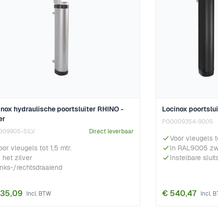
inox hydraulische poortsluiter RHINO -
Locinox poortslu
er
P00009354-9005
009905-SILV
Direct leverbaar
Voor vleugels t
oor vleugels tot 1,5 mtr.
In RAL9005 zw
n het zilver
Instelbare sluit
inks-/rechtsdraaiend
535,09
€ 540,47