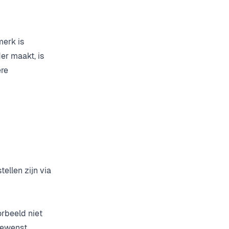
merk is
er maakt, is
ere
ellen zijn via
orbeeld niet
gewenst