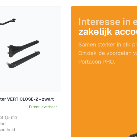
Interesse in 
zakelijk acc
Samen sterker in elk pr
Ontdek de voordelen v
Portacon PRO.
iter VERTICLOSE-2 - zwart
Direct leverbaar
ot 1,5 mtr
art
snelheid