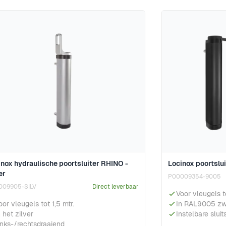
inox hydraulische poortsluiter RHINO -
Locinox poortslu
er
P00009354-9005
009905-SILV
Direct leverbaar
Voor vleugels t
oor vleugels tot 1,5 mtr.
In RAL9005 zw
n het zilver
Instelbare sluit
inks-/rechtsdraaiend