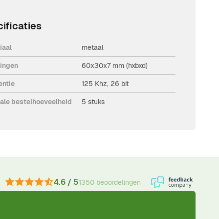
ificaties
iaal
metaal
ingen
60x30x7 mm (hxbxd)
entie
125 Khz, 26 bit
ale bestelhoeveelheid
5 stuks
4.6 / 5
1350 beoordelingen