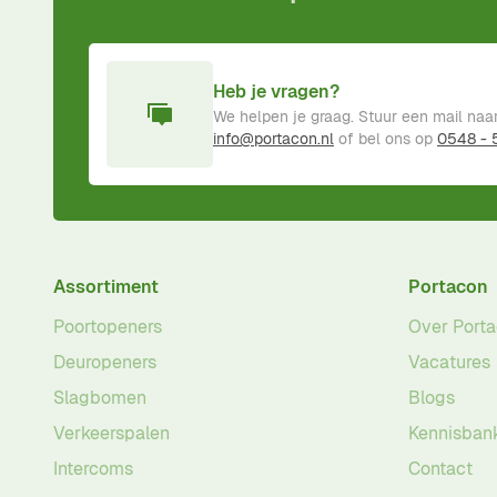
Heb je vragen?
We helpen je graag. Stuur een mail naa
info@portacon.nl
of bel ons op
0548 -
Assortiment
Portacon
Poortopeners
Over Port
Deuropeners
Vacatures
Slagbomen
Blogs
Verkeerspalen
Kennisban
Intercoms
Contact