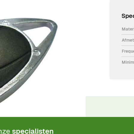
Spec
Mater
Afmet
lycarbonaat voor proximitylezer. De
Frequ
Minim
ductgarantie
!
onze
specialisten