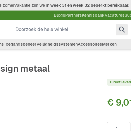
 zomervakantie zijn we in
week 31 en week 32 beperkt bereikbaar.
Blogs
Partners
Kennisbank
Vacatures
Su
Doorzoek de hele winkel
ms
Toegangsbeheer
Veiligheidssystemen
Accessoires
Merken
esign metaal
Direct lever
€ 9,0
Aantal