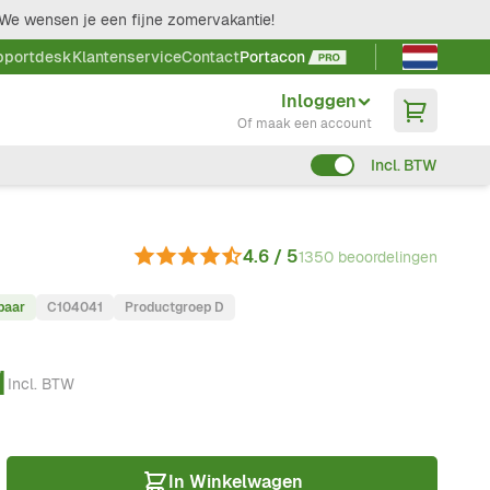
We wensen je een fijne zomervakantie!
Taal kieze
pportdesk
Klantenservice
Contact
Portacon
Inloggen
Of maak een account
Incl. BTW
4.6 / 5
1350 beoordelingen
baar
C104041
Productgroep D
1
Incl. BTW
In Winkelwagen