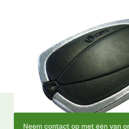
Plus- en minpunten
Design badge 125 Khz
Type sleutelhanger
Heel robuust
Productomschrijving
Luxe stevige proximitybadge 125 Khz van metaal en po
afmeting van de badge is 60x30x7 mm.
Voor
15:00
besteld,
vandaag
verzonden!
Inclusief
pro
Neem contact op met één van 