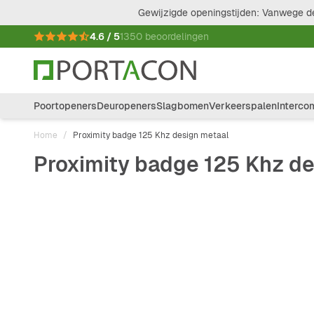
Ga naar de inhoud
Gewijzigde openingstijden: Vanwege de
4.6 / 5
1350 beoordelingen
Poortopeners
Deuropeners
Slagbomen
Verkeerspalen
Interco
Home
/
Proximity badge 125 Khz design metaal
Proximity badge 125 Khz d