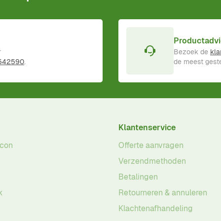
Productadvi
r
Bezoek de
kla
 542590
.
de meest geste
Klantenservice
acon
Offerte aanvragen
Verzendmethoden
Betalingen
k
Retourneren & annuleren
Klachtenafhandeling