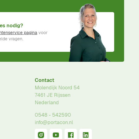
es nodig?
ntenservice pagina
voor
lde vragen.
Contact
Molendijk Noord 54
7461 JE
Rijssen
Nederland
0548 - 542590
info@portacon.nl