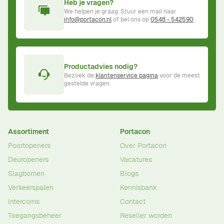
Heb je vragen?
We helpen je graag. Stuur een mail naar
info@portacon.nl
of bel ons op
0548 - 542590
.
Productadvies nodig?
Bezoek de
klantenservice pagina
voor de meest
gestelde vragen.
Assortiment
Portacon
Poortopeners
Over Portacon
Deuropeners
Vacatures
Slagbomen
Blogs
Verkeerspalen
Kennisbank
Intercoms
Contact
Toegangsbeheer
Reseller worden