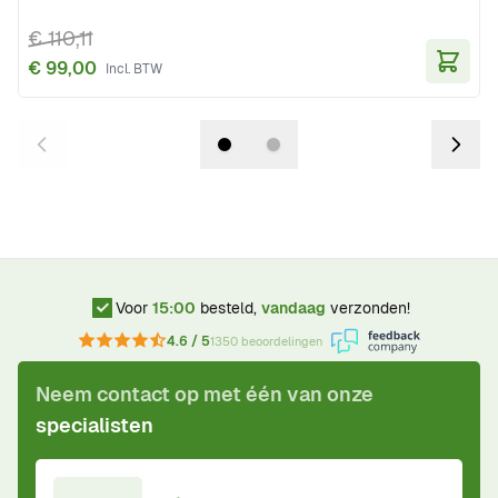
€ 110,11
€ 99,00
In Wi
Voor
15:00
besteld,
vandaag
verzonden!
4.6 / 5
1350 beoordelingen
Neem contact op met één van onze
specialisten