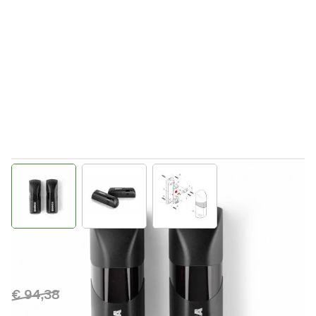
View larger image
View larger image
View larger image
Direct leverbaar
9409001
Productgroep E
€ 94,38