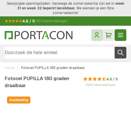
Ga naar de inhoud
Gewijzigde openingstijden: Vanwege de zomervakantie zijn we in
week
31 en week 32 beperkt bereikbaar.
We wensen je een fijne
zomervakantie!
4.6 / 5
1350 beoordelingen
Doorzoek de hele winkel
Home
/
Fotocel PUPILLA 180 graden draaibaar
Fotocel PUPILLA 180 graden
4.6 / 5
draaibaar
1350 beoordelingen
Aanbieding