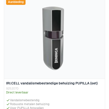
Aanbieding
IRI.CELL vandalismebestendige behuizing PUPILLA (set)
9252070
Direct leverbaar
Vandalismebestendig
Robuuste metalen behuizing
Voor PUPILLA fotocellen