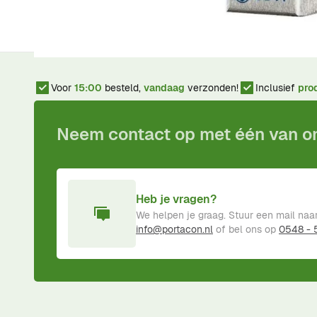
Installatiehandleiding DGLIFWLC
Voor
15:00
besteld,
vandaag
verzonden!
Inclusief
pro
Neem contact op met één van 
Heb je vragen?
We helpen je graag. Stuur een mail naa
info@portacon.nl
of bel ons op
0548 -