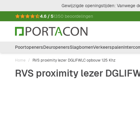
Ga naar de inhoud
Gewijzigde openingstijden: Vanwege de
4.6 / 5
1350 beoordelingen
Poortopeners
Deuropeners
Slagbomen
Verkeerspalen
Interco
Home
/
RVS proximity lezer DGLIFWLC opbouw 125 Khz
RVS proximity lezer DGLI