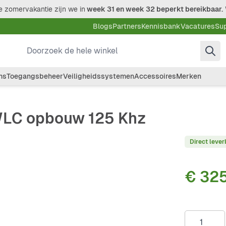
 zomervakantie zijn we in
week 31 en week 32 beperkt bereikbaar.
Blogs
Partners
Kennisbank
Vacatures
Su
Doorzoek de hele winkel
ms
Toegangsbeheer
Veiligheidssystemen
Accessoires
Merken
FWLC opbouw 125 Khz
Direct lever
€ 32
Aantal