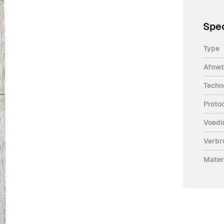
Spec
Type
Afmet
(125 kHz) voor CENTAUER en ATRIUM
Techn
 eenvoudig worden gemonteerd op
Proto
Voedi
Verbr
Mater