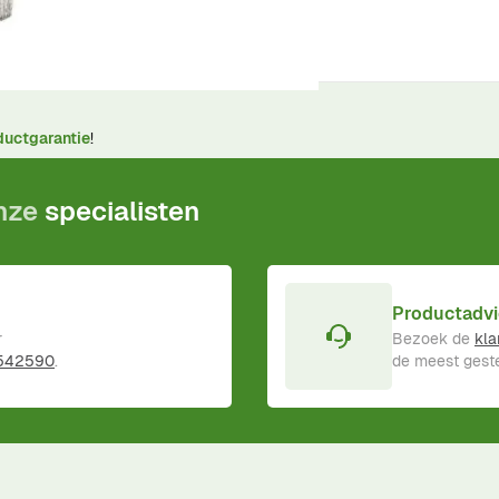
ductgarantie
!
onze
specialisten
Productadvi
r
Bezoek de
kla
 542590
.
de meest geste