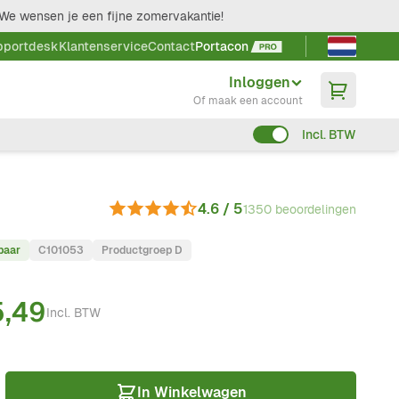
We wensen je een fijne zomervakantie!
Taal kieze
pportdesk
Klantenservice
Contact
Portacon
Inloggen
Of maak een account
Incl. BTW
4.6 / 5
1350 beoordelingen
baar
C101053
Productgroep D
5,49
Incl. BTW
In Winkelwagen