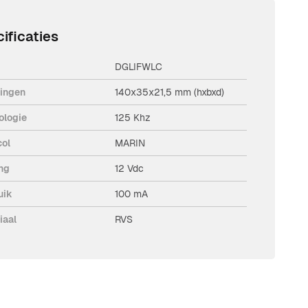
ificaties
DGLIFWLC
ingen
140x35x21,5 mm (hxbxd)
ologie
125 Khz
col
MARIN
ng
12 Vdc
uik
100 mA
iaal
RVS