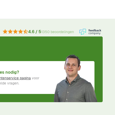
4.6 / 5
1350 beoordelingen
es nodig?
ntenservice pagina
voor
lde vragen.