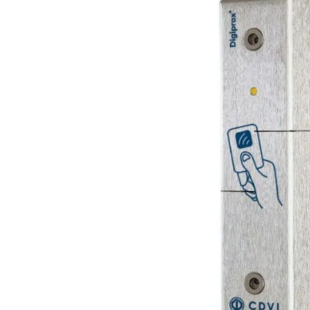
Plus- en minpunten
Vandaalbestendig
Wiegand uitgang
125Khz leestechnologie
Productomschrijving
Vandalismebestendige RVS proximitylezer van CDVI 
toegangscontrolesysteem. Deze lezer is smal en kan
smalle deurprofielen.
Wiegand 26, 30 of 44 bits
Ingeharste elektronica
Driekleurenled en zoemer afzonderlijk aan te sturen
Roestvrij staal (inox)
Info / Handleidingen