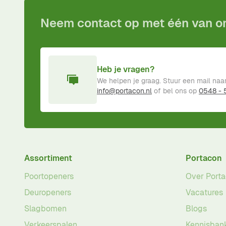
Neem contact op met één van 
Heb je vragen?
We helpen je graag. Stuur een mail naa
info@portacon.nl
of bel ons op
0548 -
Assortiment
Portacon
Poortopeners
Over Port
Deuropeners
Vacatures
Slagbomen
Blogs
Verkeerspalen
Kennisban