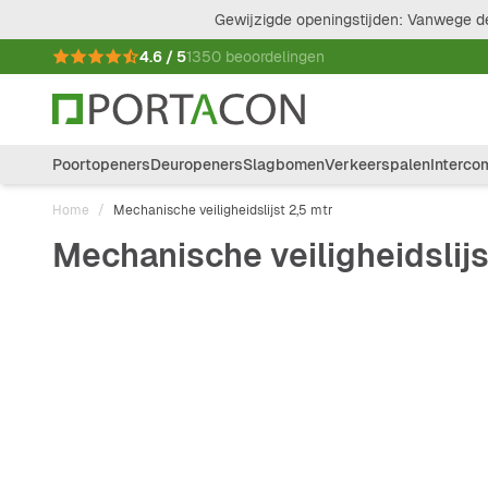
Ga naar de inhoud
Gewijzigde openingstijden: Vanwege de
4.6 / 5
1350 beoordelingen
Poortopeners
Deuropeners
Slagbomen
Verkeerspalen
Interco
Home
/
Mechanische veiligheidslijst 2,5 mtr
Mechanische veiligheidslijs