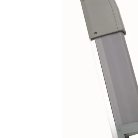
Plus- en minpunten
Schakelt d.m.v. staalkabel
Lijst is kleiner te maken
Inclusief aluminium profiel
Productomschrijving
BENINCA SC.F25 mechanische veiligheidslijst is gema
50 mm met een aluminium bevestigingsprofiel, lengte is
middel van een staalkabel die in de lijst is bevestigt.
Let op: minimale afname 4 stuks