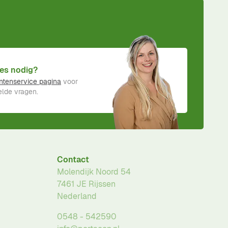
es nodig?
ntenservice pagina
voor
lde vragen.
Contact
Molendijk Noord 54
7461 JE
Rijssen
Nederland
0548 - 542590