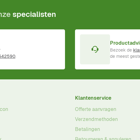
onze
specialisten
Productadvi
r
Bezoek de
kla
 542590
.
de meest geste
Klantenservice
acon
Offerte aanvragen
Verzendmethoden
Betalingen
k
Retourneren & annuleren