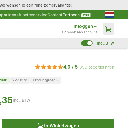
We wensen je een fijne zomervakantie!
Taal kieze
pportdesk
Klantenservice
Contact
Portacon
Inloggen
Of maak een account
Incl. BTW
4.6 / 5
1350 beoordelingen
baar
9270072
Productgroep E
,35
Incl. BTW
In Winkelwagen