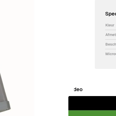
Spec
Kleur
Afmeti
akt van een rubberen buisprofiel van
Besch
 2,5 meter. Lijst schakelt af door
Micro
Video