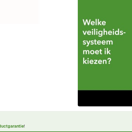
ductgarantie
!