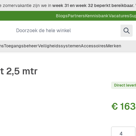
 zomervakantie zijn we in
week 31 en week 32 beperkt bereikbaar.
Blogs
Partners
Kennisbank
Vacatures
Su
Doorzoek de hele winkel
ms
Toegangsbeheer
Veiligheidssystemen
Accessoires
Merken
t 2,5 mtr
Direct lever
€ 163
Aantal