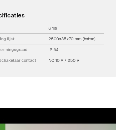
ificaties
Grijs
ng lijst
2500x35x70 mm (hxbxd)
ermingsgraad
IP 54
schakelaar contact
NC 10 A / 250 V