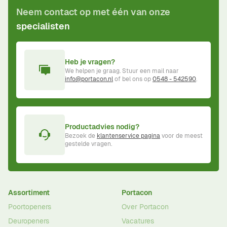
Neem contact op met één van onze
specialisten
Heb je vragen?
We helpen je graag. Stuur een mail naar
info@portacon.nl
of bel ons op
0548 - 542590
.
Productadvies nodig?
Bezoek de
klantenservice pagina
voor de meest
gestelde vragen.
Assortiment
Portacon
Poortopeners
Over Portacon
Deuropeners
Vacatures