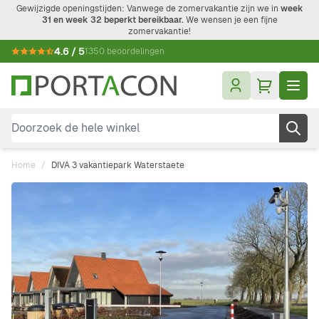
Ga naar de inhoud
Gewijzigde openingstijden: Vanwege de zomervakantie zijn we in
week
31 en week 32 beperkt bereikbaar.
We wensen je een fijne
zomervakantie!
4.6 / 5
1350 beoordelingen
Doorzoek de hele winkel
Home
/
DIVA 3 vakantiepark Waterstaete