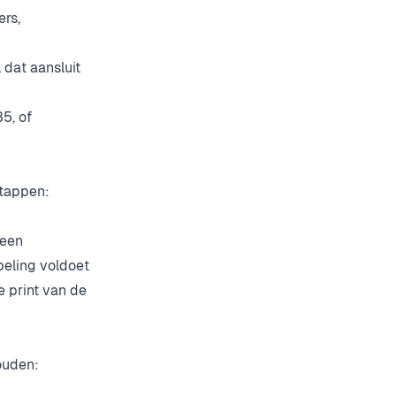
ers,
 dat aansluit
5, of
stappen:
 een
beling voldoet
e print van de
ouden: