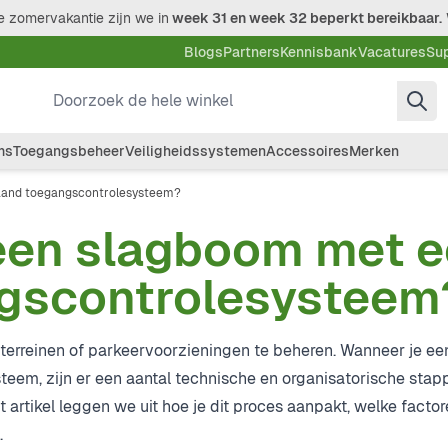
 zomervakantie zijn we in
week 31 en week 32 beperkt bereikbaar.
Blogs
Partners
Kennisbank
Vacatures
Su
Doorzoek de hele winkel
ms
Toegangsbeheer
Veiligheidssystemen
Accessoires
Merken
taand toegangscontrolesysteem?
 een slagboom met 
gscontrolesysteem
terreinen of parkeervoorzieningen te beheren. Wanneer je e
teem, zijn er een aantal technische en organisatorische sta
dit artikel leggen we uit hoe je dit proces aanpakt, welke facto
.