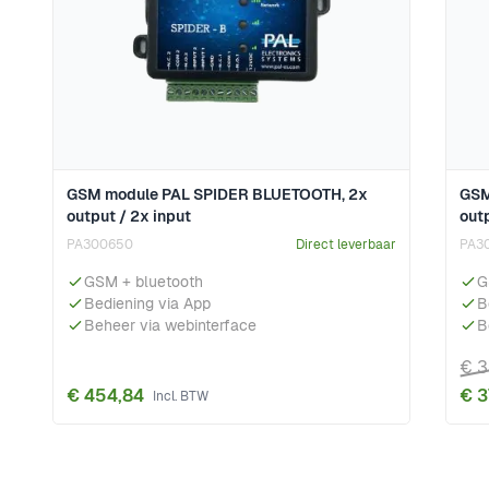
GSM module PAL SPIDER BLUETOOTH, 2x
GSM
output / 2x input
outp
PA300650
Direct leverbaar
PA3
GSM + bluetooth
G
Bediening via App
B
Beheer via webinterface
B
€ 3
€ 454,84
€ 3