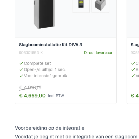
Slagboominstallatie Kit DIVA.3
Sla
908301853-K
Direct leverbaar
9083
Complete set
C
Open-/sluittijd: 1 sec.
B
Voor intensief gebruik
V
€ 4.913,19
€ 4.669,00
€ 4
Voorbereiding op de integratie
Voordat je begint met de integratie van een slagboom 