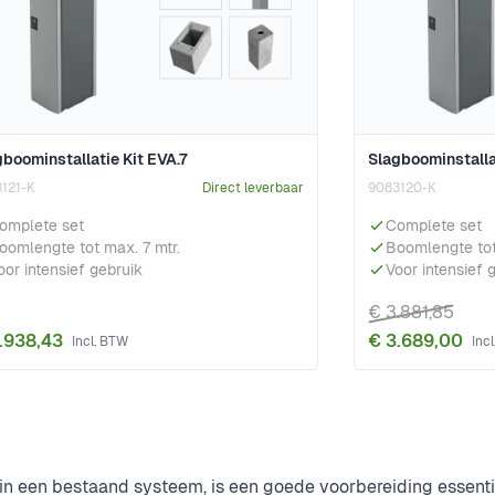
gboominstallatie Kit EVA.7
Slagboominstalla
121-K
Direct leverbaar
9083120-K
omplete set
Complete set
oomlengte tot max. 7 mtr.
Boomlengte tot
oor intensief gebruik
Voor intensief 
€ 3.881,85
.938,43
€ 3.689,00
in een bestaand systeem, is een goede voorbereiding essentie