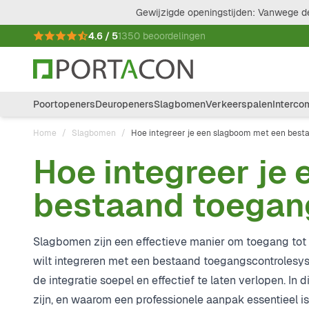
Ga naar de inhoud
Gewijzigde openingstijden: Vanwege de
4.6 / 5
1350 beoordelingen
Poortopeners
Deuropeners
Slagbomen
Verkeerspalen
Interco
Home
/
Slagbomen
/
Hoe integreer je een slagboom met een bes
Hoe integreer je
bestaand toegan
Slagbomen zijn een effectieve manier om toegang tot 
wilt integreren met een bestaand toegangscontrolesys
de integratie soepel en effectief te laten verlopen. In 
zijn, en waarom een professionele aanpak essentieel is