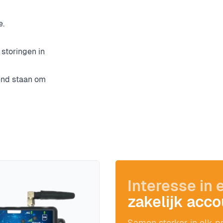
e.
 storingen in
end staan om
Interesse in 
zakelijk acc
Samen sterker in elk pr