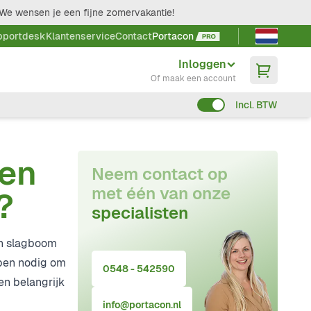
We wensen je een fijne zomervakantie!
Taal kieze
pportdesk
Klantenservice
Contact
Portacon
Inloggen
Of maak een account
Incl. BTW
een
Neem contact op
met één van onze
?
specialisten
en slagboom
ppen nodig om
0548 - 542590
ren belangrijk
info@portacon.nl