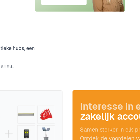
tieke hubs, een
aring.
Interesse in 
zakelijk acc
Samen sterker in elk pr
Ontdek de voordelen v