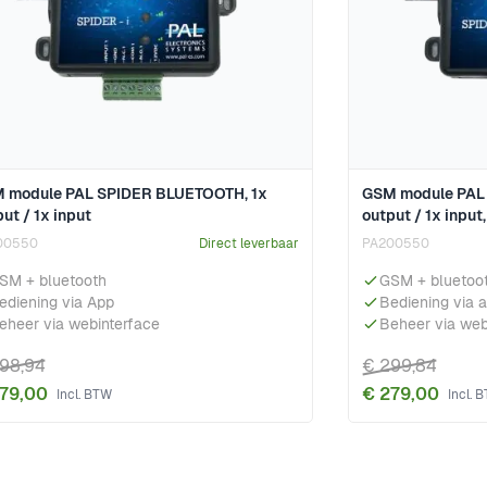
 module PAL SPIDER BLUETOOTH, 1x
GSM module PAL
ut / 1x input
output / 1x input
00550
Direct leverbaar
PA200550
SM + bluetooth
GSM + bluetoo
ediening via App
Bediening via 
eheer via webinterface
Beheer via web
98,94
€ 299,84
79,00
€ 279,00