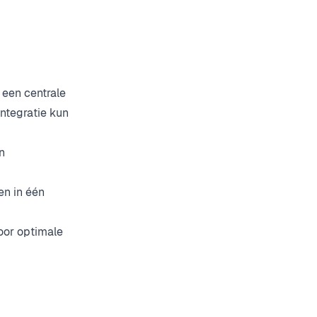
 een centrale
ntegratie kun
n
en in één
oor optimale