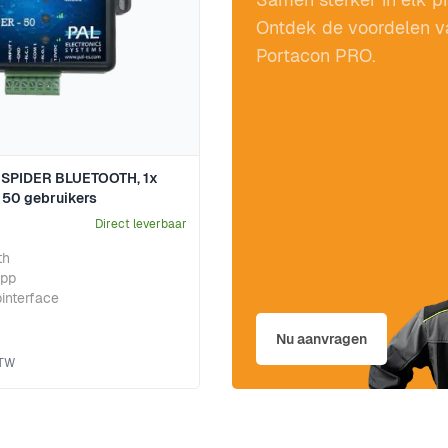
Ontdek de voordelen v
Portacon PRO.
 SPIDER BLUETOOTH, 1x
, 50 gebruikers
Direct leverbaar
th
app
interface
Nu aanvragen