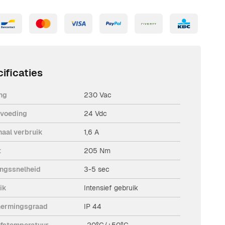
ificaties
ng
230 Vac
voeding
24 Vdc
aal verbruik
1,6 A
t
205 Nm
ngssnelheid
3-5 sec
ik
Intensief gebruik
ermingsgraad
IP 44
jfstemperatuur
-20°C/+50°C