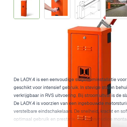
Plus- en minpunten
Boomlengte max. 4,2 mtr.
Voor intensief gebruik
Kleur RAL 2009
Exclusief boom
Productomschrijving
De LADY.4 is een eenvoudige slagboominstallatie voor
geschikt voor intensief gebruik. In stevige stalen beh
verkrijgbaar in RVS uitvoering. Bij stroomuitval is de
De LADY.4 is voorzien van een ingebouwde motorsturin
verstelbare eindschakelaars. De snelheid, kracht en soft
optimaal gebruik en prestatie. Voor eenvoudige monta