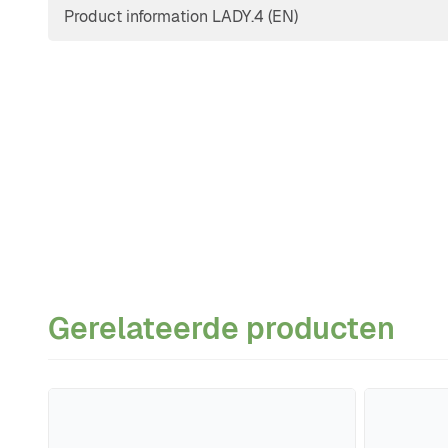
Product information LADY.4 (EN)
Gerelateerde producten
Navigeren door de elementen van de carrousel is mogeli
Druk om carrousel over te slaan