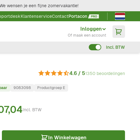
We wensen je een fijne zomervakantie!
Taal kieze
pportdesk
Klantenservice
Contact
Portacon
Inloggen
Of maak een account
Incl. BTW
4.6 / 5
1350 beoordelingen
baar
9083098
Productgroep E
07,04
Incl. BTW
In Winkelwagen