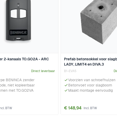
r 2-kanaals TO.GO2A - ARC
Prefab betonsokkel voor slag
LADY, LIMIT4 en DIVA.3
Direct leverbaar
B1-EVA5
Di
ype BENINCA zender
Voorzien van schroefhulzen
code, niet kopieerbaar
Betonvoet voor slagboom
amen met TO.GO2VA
Maakt montage eenvoudig
€ 148,94