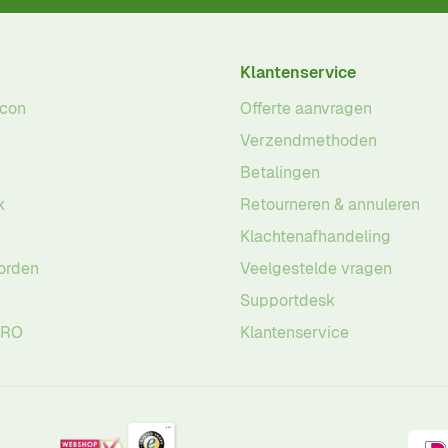
Klantenservice
acon
Offerte aanvragen
Verzendmethoden
Betalingen
k
Retourneren & annuleren
Klachtenafhandeling
orden
Veelgestelde vragen
Supportdesk
PRO
Klantenservice