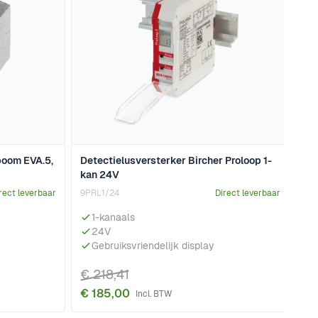
boom EVA.5,
Detectielusversterker Bircher Proloop 1-
kan 24V
rect leverbaar
9PRL1/24
Direct leverbaar
1-kanaals
24V
Gebruiksvriendelijk display
€ 218,41
€ 185,00