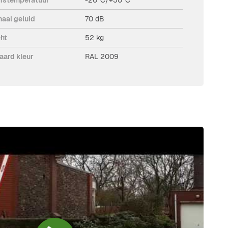
aal geluid
70 dB
ht
52 kg
aard kleur
RAL 2009