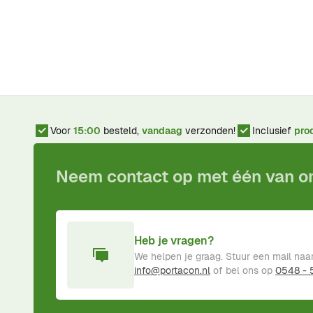
Voor
15:00
besteld,
vandaag
verzonden!
Inclusief
pro
Neem contact op met één van 
Heb je vragen?
We helpen je graag. Stuur een mail naa
info@portacon.nl
of bel ons op
0548 -