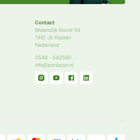
Contact
Molendijk Noord 54
7461 JE
Rijssen
Nederland
0548 - 542590
info@portacon.nl