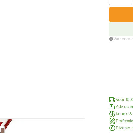
Wanneer e
Voor 15:
Advies i
Kennis &
Professi
Diverse 
w larger image