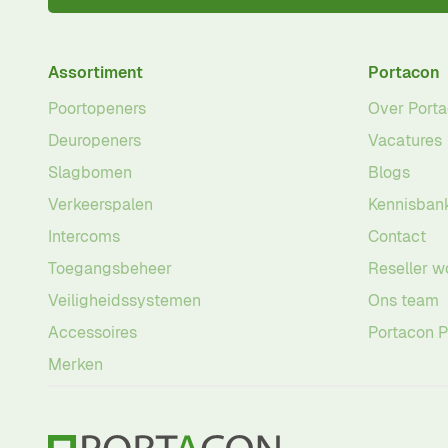
Assortiment
Portacon
Poortopeners
Over Port
Deuropeners
Vacatures
Slagbomen
Blogs
Verkeerspalen
Kennisban
Intercoms
Contact
Toegangsbeheer
Reseller w
Veiligheidssystemen
Ons team
Accessoires
Portacon 
Merken