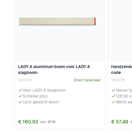
LADY.A aluminium boom voor LADY.4
Handzende
slagboom
code
9081001
Direct leverbaar
9863178
Voor LADY.4 slagboom
Nieuw t
Scherpe prijs
128 bit 
Licht gewicht boom
Werkt s
€ 160,93
€ 57,48