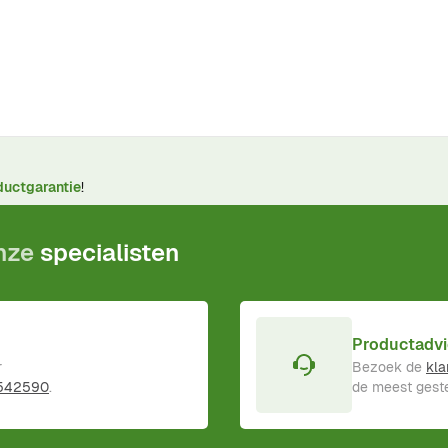
ductgarantie
!
onze
specialisten
Productadvi
r
Bezoek de
kla
 542590
.
de meest geste