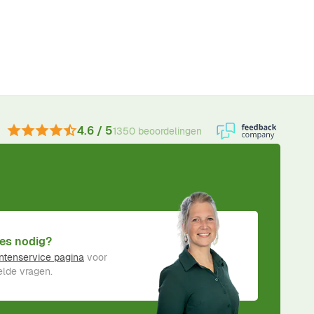
4.6 / 5
1350 beoordelingen
es nodig?
ntenservice pagina
voor
lde vragen.