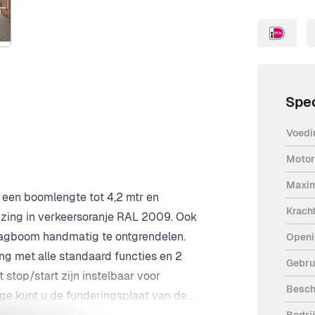
Spec
Voedi
Motor
Maxim
 een boomlengte tot 4,2 mtr en
Krach
uizing in verkeersoranje RAL 2009. Ook
 slagboom handmatig te ontgrendelen.
Openi
g met alle standaard functies en 2
Gebru
 stop/start zijn instelbaar voor
Besch
ge kunt u de funderingsplaat van de
Bedri