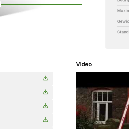
nvoudig om te bouwen van rechts naar
Maxim
Gewic
Stand
Video