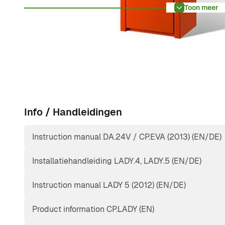
EVA.5 slagboom gebruiken. De openingsrichting is ee
Toon meer
links. Exclusief bijbehorende aluminium boom.
Info / Handleidingen
Instruction manual DA.24V / CP.EVA (2013) (EN/DE)
Installatiehandleiding LADY.4, LADY.5 (EN/DE)
Instruction manual LADY 5 (2012) (EN/DE)
Product information CP.LADY (EN)