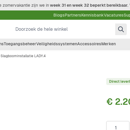
 zomervakantie zijn we in
week 31 en week 32 beperkt bereikbaar.
Blogs
Partners
Kennisbank
Vacatures
Su
Doorzoek de hele winkel
ms
Toegangsbeheer
Veiligheidssystemen
Accessoires
Merken
Slagboominstallatie LADY.4
Direct lever
€ 2.2
Aantal