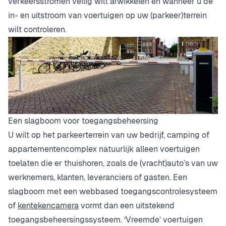
verkeersstromen veilig wilt afwikkelen en wanneer u de
in- en uitstroom van voertuigen op uw (parkeer)terrein
wilt controleren.
Een slagboom voor toegangsbeheersing
U wilt op het parkeerterrein van uw bedrijf, camping of
appartementencomplex natuurlijk alleen voertuigen
toelaten die er thuishoren, zoals de (vracht)auto’s van uw
werknemers, klanten, leveranciers of gasten. Een
slagboom met een webbased toegangscontrolesysteem
of
kentekencamera
vormt dan een uitstekend
toegangsbeheersingssysteem. ‘Vreemde’ voertuigen