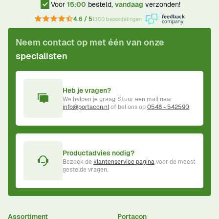
Voor
15:00
besteld,
vandaag
verzonden!
4.6 / 5
1350 beoordelingen
Neem contact op met één van onze
specialisten
Heb je vragen?
We helpen je graag. Stuur een mail naar
info@portacon.nl
of bel ons op
0548 - 542590
.
Productadvies nodig?
Bezoek de
klantenservice pagina
voor de meest
gestelde vragen.
Assortiment
Portacon