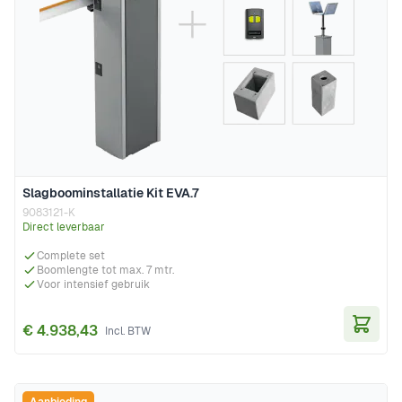
Slagboominstallatie Kit EVA.7
9083121-K
Direct leverbaar
Complete set
Boomlengte tot max. 7 mtr.
Voor intensief gebruik
€ 4.938,43
In Wi
Aanbieding