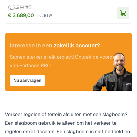
€ 3.881,85
€ 3.689,00
In Wi
Interesse in een
zakelijk account?
Samen sterker in elk project! Ontdek de voordelen
van Portacon PRO.
Nu aanvragen
Verkeer regelen of terrein afsluiten met een slagboom?
Een slagboom gebruik je alleen om het verkeer te
regelen en/of doseren. Een slagboom is niet bedoeld en