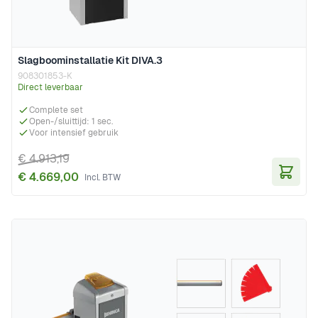
Slagboominstallatie Kit DIVA.3
908301853-K
Direct leverbaar
Complete set
Open-/sluittijd: 1 sec.
Voor intensief gebruik
€ 4.913,19
€ 4.669,00
In Wi