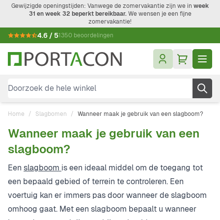
Ga naar de inhoud
Gewijzigde openingstijden: Vanwege de zomervakantie zijn we in
week
31 en week 32 beperkt bereikbaar.
We wensen je een fijne
zomervakantie!
4.6 / 5
1350 beoordelingen
Doorzoek de hele winkel
Home
/
Slagbomen
/
Wanneer maak je gebruik van een slagboom?
Wanneer maak je gebruik van een
slagboom?
Een
slagboom
is een ideaal middel om de toegang tot
een bepaald gebied of terrein te controleren. Een
voertuig kan er immers pas door wanneer de slagboom
omhoog gaat. Met een slagboom bepaalt u wanneer