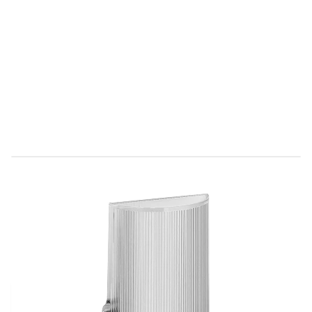
Direct leverbaar
953402665
Productgroep E
€ 79,86
Incl. BTW
Aantal