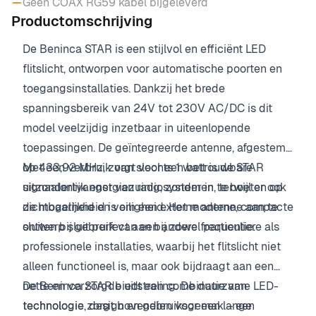
Geen COAX RG59 kabel bijgeleverd
Productomschrijving
De Beninca STAR is een stijlvol en efficiënt LED
flitslicht, ontworpen voor automatische poorten en
toegangsinstallaties. Dankzij het brede
spanningsbereik van 24V tot 230V AC/DC is dit
model veelzijdig inzetbaar in uiteenlopende
toepassingen. De geïntegreerde antenne, afgestemd
op 433,92 MHz, zorgt voor een betrouwbare
Met een verbruik van slechts 1 watt is de STAR
signaalontvangst van radiosystemen, terwijl er ook
uitzonderlijk energiezuinig, zonder in te boeten op
de mogelijkheid is om een externe antenne aan te
zichtbaarheid en veiligheid. Het moderne, compacte
sluiten bij gebruik van een andere frequentie.
ontwerp sluit perfect aan bij zowel particuliere als
professionele installaties, waarbij het flitslicht niet
alleen functioneel is, maar ook bijdraagt aan een
nette en verzorgde uitstraling. De duurzame LED-
De Beninca STAR biedt een combinatie van
technologie zorgt bovendien voor een lange
technologie, design en gebruiksgemak – een