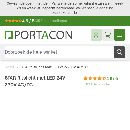
Ga naar de inhoud
Gewijzigde openingstijden: Vanwege de zomervakantie zijn we in
week
31 en week 32 beperkt bereikbaar.
We wensen je een fijne
zomervakantie!
4.6 / 5
1350 beoordelingen
Doorzoek de hele winkel
Home
/
STAR flitslicht met LED 24V-230V AC/DC
STAR flitslicht met LED 24V-
4.6 / 5
230V AC/DC
1350 beoordelingen