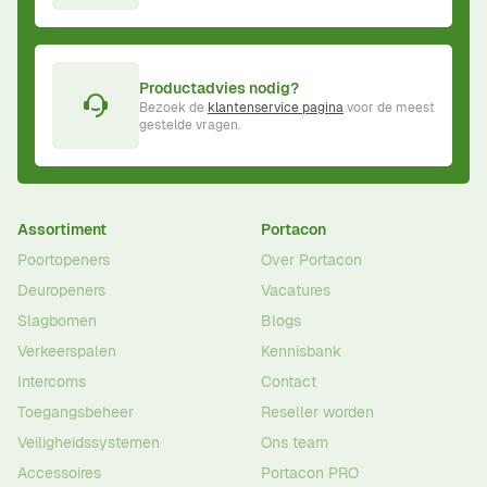
Productadvies nodig?
Bezoek de
klantenservice pagina
voor de meest
gestelde vragen.
Assortiment
Portacon
Poortopeners
Over Portacon
Deuropeners
Vacatures
Slagbomen
Blogs
Verkeerspalen
Kennisbank
Intercoms
Contact
Toegangsbeheer
Reseller worden
Veiligheidssystemen
Ons team
Accessoires
Portacon PRO