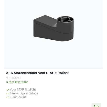
AF.S Afstandhouder voor STAR flitslicht
981903793
Direct leverbaar
Voor STAR flitslicht
Eenvoudige montage
Kleur: Zwart