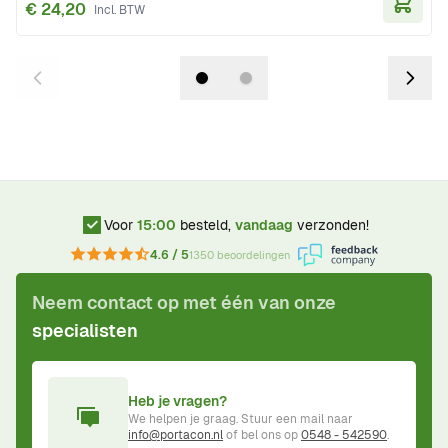
€ 24,20
In Wi
Voor
15:00
besteld,
vandaag
verzonden!
4.6 / 5
1350 beoordelingen
Neem contact op met één van onze
specialisten
Heb je vragen?
We helpen je graag. Stuur een mail naar
info@portacon.nl
of bel ons op
0548 - 542590
.