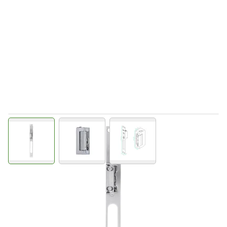
View larger image
View larger image
View larger image
Direct leverbaar
C513065
Productgroep D
€ 48,64
Incl. BTW