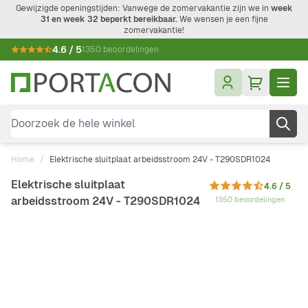
Ga naar de inhoud
Gewijzigde openingstijden: Vanwege de zomervakantie zijn we in
week
31 en week 32 beperkt bereikbaar.
We wensen je een fijne
zomervakantie!
4.6 / 5
1350 beoordelingen
Doorzoek de hele winkel
Home
/
Elektrische sluitplaat arbeidsstroom 24V - T290SDR1024
Elektrische sluitplaat
4.6 / 5
arbeidsstroom 24V - T290SDR1024
1350 beoordelingen