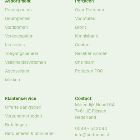
Assortiment
Portacon
Poortopeners
Over Portacon
Deuropeners
Vacatures
Slagbomen
Blogs
Verkeerspalen
Kennisbank
Intercoms
Contact
Toegangsbeheer
Reseller worden
Veiligheidssystemen
Ons team
Accessoires
Portacon PRO
Merken
Klantenservice
Contact
Molendijk Noord 54
Offerte aanvragen
7461 JE
Rijssen
Verzendmethoden
Nederland
Betalingen
0548 - 542590
Retourneren & annuleren
info@portacon.nl