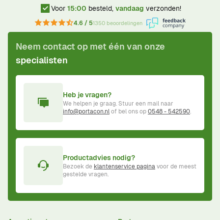
Voor
15:00
besteld,
vandaag
verzonden!
4.6 / 5
1350 beoordelingen
Neem contact op met één van onze
specialisten
Heb je vragen?
We helpen je graag. Stuur een mail naar
info@portacon.nl
of bel ons op
0548 - 542590
.
Productadvies nodig?
Bezoek de
klantenservice pagina
voor de meest
gestelde vragen.