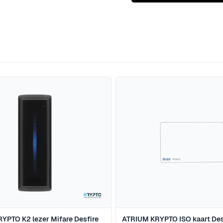
jk met de tabtoets. U kunt de carrousel overslaan of direct 
YPTO K2 lezer Mifare Desfire
ATRIUM KRYPTO ISO kaart Des