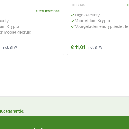
C108045
Di
Direct leverbaar
High-security
urity
Voor Atrium Krypto
ium Krypto
Voorgeladen encryptiesleute
r mobiel gebruik
€ 11,01
ductgarantie
!