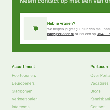
Neem contact op met één van 
Heb je vragen?
We helpen je graag. Stuur een mail naa
info@portacon.nl
of bel ons op
0548 -
Assortiment
Portacon
Poortopeners
Over Port
Deuropeners
Vacatures
Slagbomen
Blogs
Verkeerspalen
Kennisban
Intercoms
Contact