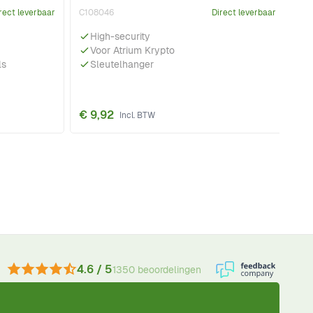
rect leverbaar
C108046
Direct leverbaar
High-security
Voor Atrium Krypto
ls
Sleutelhanger
€ 9,92
4.6 / 5
1350 beoordelingen