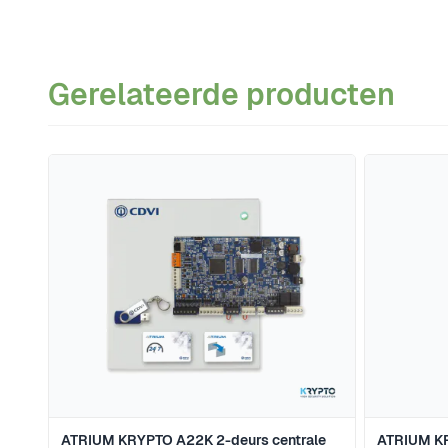
Gerelateerde producten
Navigeren door de elementen van de carrousel is mogeli
Druk om carrousel over te slaan
ATRIUM KRYPTO A22K 2-deurs centrale
ATRIUM KR