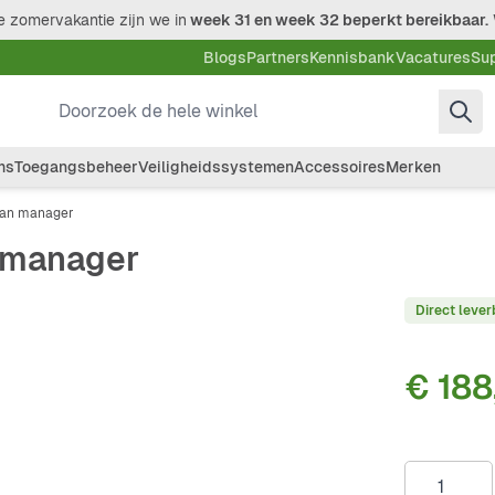
 zomervakantie zijn we in
week 31 en week 32 beperkt bereikbaar.
Blogs
Partners
Kennisbank
Vacatures
Su
Doorzoek de hele winkel
ms
Toegangsbeheer
Veiligheidssystemen
Accessoires
Merken
lan manager
 manager
Direct lever
€ 188
Aantal