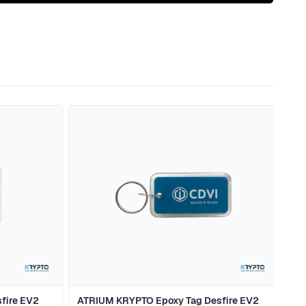
naar de carrouselnavigatie gaan met de overslaan links.
fire EV2
ATRIUM KRYPTO Epoxy Tag Desfire EV2