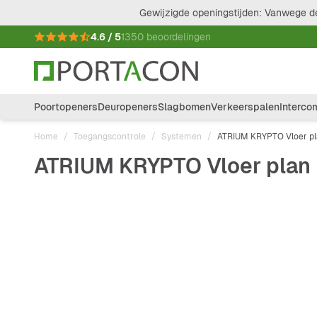
Ga naar de inhoud
Gewijzigde openingstijden: Vanwege de
4.6 / 5
1350 beoordelingen
Poortopeners
Deuropeners
Slagbomen
Verkeerspalen
Interco
Home
/
Toegangscontrole
/
Systemen
/
ATRIUM KRYPTO Vloer p
ATRIUM KRYPTO Vloer plan