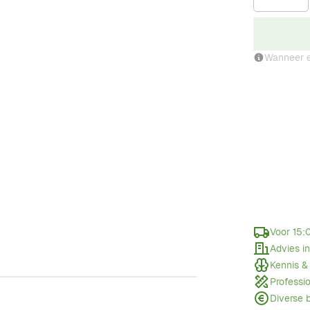
Wanneer e
Voor 15:
Advies i
Kennis &
Professi
Diverse 