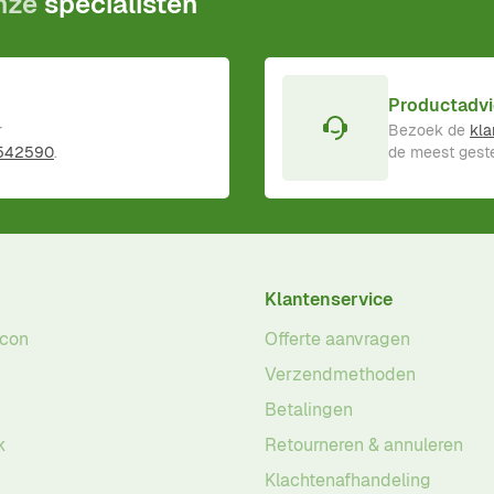
onze
specialisten
Productadvi
r
Bezoek de
kla
 542590
.
de meest geste
Klantenservice
acon
Offerte aanvragen
Verzendmethoden
Betalingen
k
Retourneren & annuleren
Klachtenafhandeling