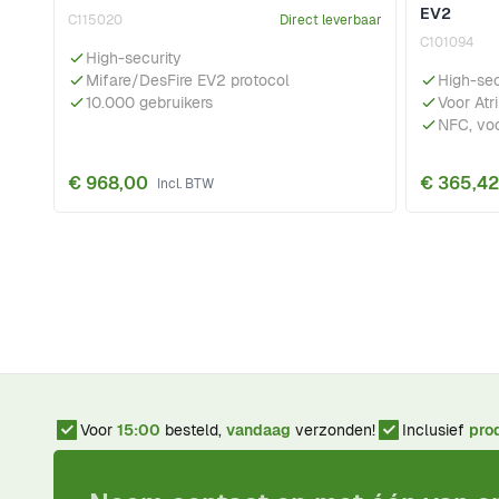
EV2
C115020
Direct leverbaar
C101094
High-security
Mifare/DesFire EV2 protocol
High-sec
10.000 gebruikers
Voor Atr
NFC, voo
€ 968,00
€ 365,42
Voor
15:00
besteld,
vandaag
verzonden!
Inclusief
pro