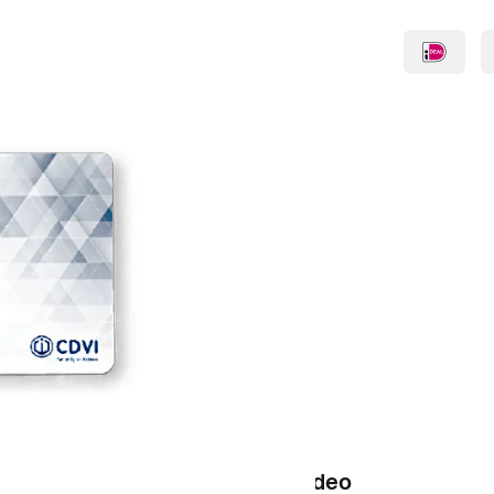
teractieve plattegronden te realiseren
 de plattegrond meekijken en op
n.
assen. Daarnaast is mogelijk om
Video