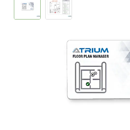
Plus- en minpunten
High-security
Voor Atrium Krypto
Realtime plattegrond
Productomschrijving
Atrium Krypto Vloer plan manager is een licentie om in
in de Atrium A22K. Op deze manier kan je realtime op
afstand een toegang openen en de deurstatus bekijke
De plattegronden zijn eenvoudig te maken en aan te p
meerdere verdiepingen toe te voegen.
Info / Handleidingen