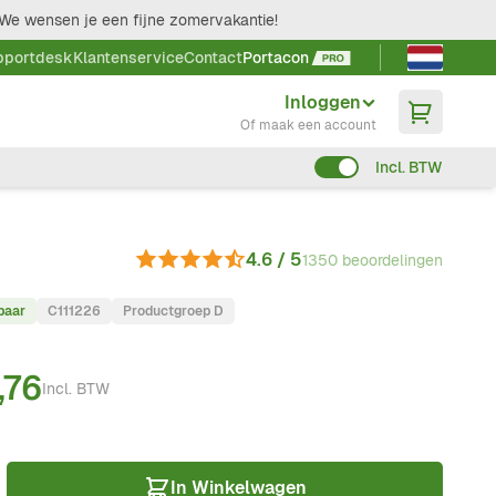
We wensen je een fijne zomervakantie!
Taal kieze
pportdesk
Klantenservice
Contact
Portacon
Inloggen
Of maak een account
Incl. BTW
4.6 / 5
1350 beoordelingen
baar
C111226
Productgroep D
,76
Incl. BTW
In Winkelwagen