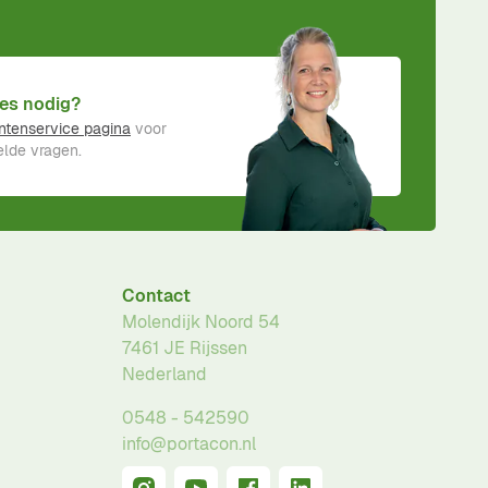
es nodig?
ntenservice pagina
voor
lde vragen.
Contact
Molendijk Noord 54
7461 JE
Rijssen
Nederland
0548 - 542590
info@portacon.nl